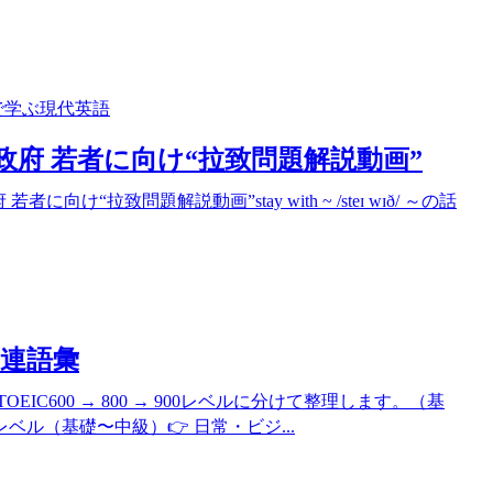
で学ぶ現代英語
/17政府 若者に向け“拉致問題解説動画”
け“拉致問題解説動画”stay with ~ /steɪ wɪð/ ～の話
関連語彙
OEIC600 → 800 → 900レベルに分けて整理します。（基
レベル（基礎〜中級）👉 日常・ビジ...