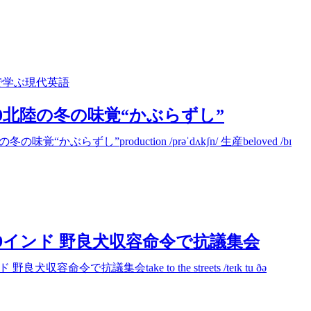
で学ぶ現代英語
2/20北陸の冬の味覚“かぶらずし”
ぶらずし”production /prəˈdʌkʃn/ 生産beloved /bɪ
2/19インド 野良犬収容命令で抗議集会
令で抗議集会take to the streets /teɪk tu ðə