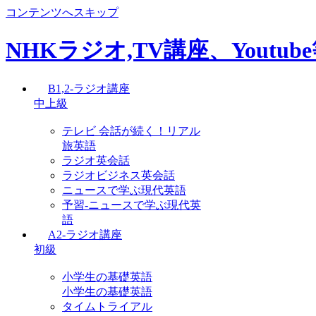
コンテンツへスキップ
NHKラジオ,TV講座、Youtu
B1,2-ラジオ講座
中上級
テレビ 会話が続く！リアル
旅英語
ラジオ英会話
ラジオビジネス英会話
ニュースで学ぶ現代英語
予習-ニュースで学ぶ現代英
語
A2-ラジオ講座
初級
小学生の基礎英語
小学生の基礎英語
タイムトライアル