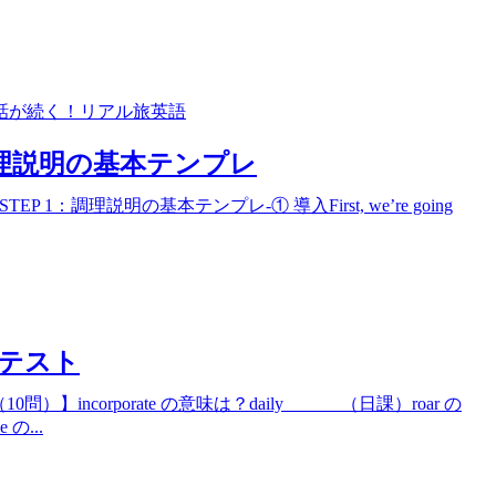
会話が続く！リアル旅英語
木)調理説明の基本テンプレ
 1：調理説明の基本テンプレ-① 導入First, we’re going
習テスト
ncorporate の意味は？daily ______（日課）roar の
の...