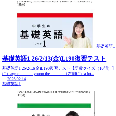
基礎英語1
基礎英語1 26/2/13(金)L190復習テスト
基礎英語1 26/2/13(金)L190復習テスト【語彙クイズ（10問）】be 
に）agree ______ youon the ______（左側に）a lot...
2026.02.14
基礎英語1