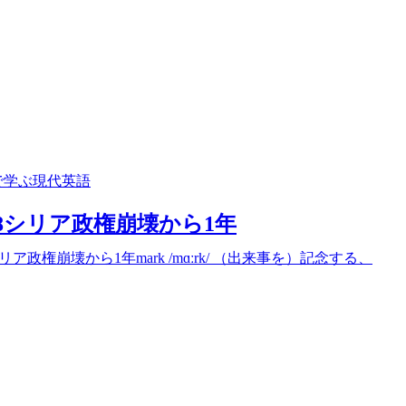
で学ぶ現代英語
2/18シリア政権崩壊から1年
ア政権崩壊から1年mark /mɑːrk/ （出来事を）記念する、