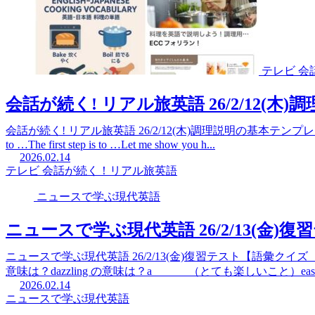
テレビ 
会話が続く! リアル旅英語 26/2/12(
会話が続く! リアル旅英語 26/2/12(木)調理説明の基本テンプレSTEP
to …The first step is to …Let me show you h...
2026.02.14
テレビ 会話が続く！リアル旅英語
ニュースで学ぶ現代英語
ニュースで学ぶ現代英語 26/2/13(金)復
ニュースで学ぶ現代英語 26/2/13(金)復習テスト【語彙クイズ（10問）】i
意味は？dazzling の意味は？a ______（とても楽しいこと）ease 
2026.02.14
ニュースで学ぶ現代英語