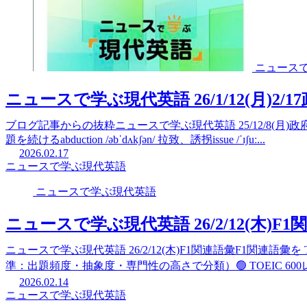
ニュース
ニュースで学ぶ現代英語 26/1/12(月)2
ブログ記事からの抜粋ニュースで学ぶ現代英語 25/12/8(月)政府 若者に向
題を続けるabduction /əbˈdʌkʃən/ 拉致、誘拐issue /ˈɪʃuː...
2026.02.17
ニュースで学ぶ現代英語
ニュースで学ぶ現代英語
ニュースで学ぶ現代英語 26/2/12(木)F1
ニュースで学ぶ現代英語 26/2/12(木)F1関連語彙F1関連語彙を T
準：出題頻度・抽象度・専門性の高さで分類）🟢 TOEIC 600
2026.02.14
ニュースで学ぶ現代英語