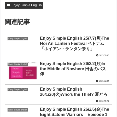
Enjoy Simple English
関連記事
Enjoy Simple English 25/7/7(月)The
Enjoy Simple English
Hoi An Lantern Festival ベトナム
「ホイアン・ランタン祭り」
2025.07.07
Enjoy Simple English 26/2/2(月)In
Enjoy Simple English
the Middle of Nowhere 田舎のバス
停
2026.02.02
Enjoy Simple English
Enjoy Simple English
26/1/20(火)Who’s the Thief? 夏どろ
2026.01.20
Enjoy Simple English 26/2/6(金)The
Enjoy Simple English
Eight Satomi Warriors – Episode 1