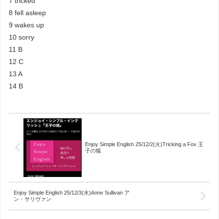
7 tricked
8 fell asleep
9 wakes up
10 sorry
11 B
12 C
13 A
14 B
Enjoy Simple English 25/12/2(火)Tricking a Fox 王
子の狐
Enjoy Simple English 25/12/3(水)Anne Sullivan ア
ン・サリヴァン