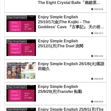
The Eight Crystal Balls「南総里見
八犬伝」第1話 「八つの玉」
2026.02.06
Enjoy Simple English
Enjoy Simple English
25/10/17(金)The Kojiki – The
Goddess’ Cave 『古事記』 天の岩屋
戸
2025.10.17
Enjoy Simple English
Enjoy Simple English
25/12/1(月)The Duel 決閱
2025.12.01
Enjoy Simple English 26/1/6(火)落語
Enjoy Simple English
田能久
2026.01.06
Enjoy Simple English
Enjoy Simple English
25/9/29(月)Transfer 転勤
2025.09.29
Enjoy Simple English 25/9/1(月)The
Enjoy Simple English