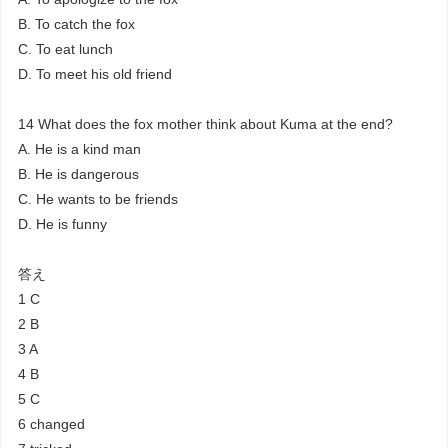
B. To catch the fox
C. To eat lunch
D. To meet his old friend
14 What does the fox mother think about Kuma at the end?
A. He is a kind man
B. He is dangerous
C. He wants to be friends
D. He is funny
答え
1 C
2 B
3 A
4 B
5 C
6 changed