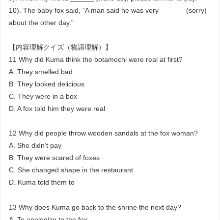
10). The baby fox said, “A man said he was very ______ (sorry)
about the other day.”
【内容理解クイズ（物語理解）】
11 Why did Kuma think the botamochi were real at first?
A. They smelled bad
B. They looked delicious
C. They were in a box
D. A fox told him they were real
12 Why did people throw wooden sandals at the fox woman?
A. She didn’t pay
B. They were scared of foxes
C. She changed shape in the restaurant
D. Kuma told them to
13 Why does Kuma go back to the shrine the next day?
A. To apologize to the fox