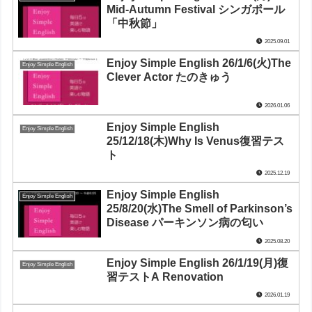
Mid-Autumn Festival シンガポール
「中秋節」
2025.09.01
Enjoy Simple English 26/1/6(火)The
Enjoy Simple English
Clever Actor たのきゅう
2026.01.06
Enjoy Simple English
Enjoy Simple English
25/12/18(木)Why Is Venus復習テス
ト
2025.12.19
Enjoy Simple English
Enjoy Simple English
25/8/20(水)The Smell of Parkinson’s
Disease パーキンソン病の匂い
2025.08.20
Enjoy Simple English 26/1/19(月)復
Enjoy Simple English
習テストA Renovation
2026.01.19