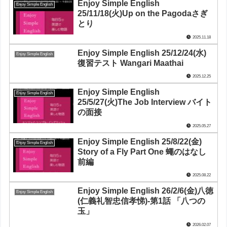
Enjoy Simple English
Enjoy Simple English
25/11/18(火)Up on the Pagodaさぎ
とり
2025.11.18
Enjoy Simple English 25/12/24(水)
Enjoy Simple English
復習テスト Wangari Maathai
2025.12.25
Enjoy Simple English
Enjoy Simple English
25/5/27(火)The Job Interview バイト
の面接
2025.05.27
Enjoy Simple English 25/8/22(金)
Enjoy Simple English
Story of a Fly Part One 蠅のはなし
前編
2025.08.22
Enjoy Simple English 26/2/6(金)八徳
Enjoy Simple English
(仁義礼智忠信孝悌)-第1話 「八つの
玉」
2026.02.07