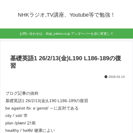
NHKラジオ,TV講座、Youtube等で勉強！
お問い合わせは、itfujii_yahoo.co.jp アンダーバーを@に変更して
基礎英語1 26/2/13(金)L190 L186-189の復
習
2026.02.13
ブログ記事の抜粋
基礎英語1 26/2/13(金)L190 L186-189の復習
be against /biː əˈɡenst/ ～に反対である
city /ˈsɪti/ 市
plan /plæn/ 計画
healthy /ˈhelθi/ 健康によい