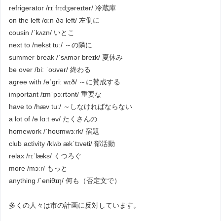
refrigerator /rɪˈfrɪdʒəreɪtər/ 冷蔵庫
on the left /ɑːn ðə left/ 左側に
cousin /ˈkʌzn/ いとこ
next to /nekst tuː/ ～の隣に
summer break /ˈsʌmər breɪk/ 夏休み
be over /biː ˈoʊvər/ 終わる
agree with /əˈɡriː wɪð/ ～に賛成する
important /ɪmˈpɔːrtənt/ 重要な
have to /hæv tuː/ ～しなければならない
a lot of /ə lɑːt əv/ たくさんの
homework /ˈhoʊmwɜːrk/ 宿題
club activity /klʌb ækˈtɪvəti/ 部活動
relax /rɪˈlæks/ くつろぐ
more /mɔːr/ もっと
anything /ˈeniθɪŋ/ 何も（否定文で）
多くの人々は市の計画に反対しています。