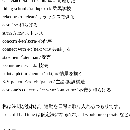
car-related /kɑːr rɪˈleɪtɪd/ 車に関連した
riding school /ˈraɪdɪŋ skuːl/ 乗馬学校
relaxing /rɪˈlæksɪŋ/ リラックスできる
ease /iːz/ 和らげる
stress /stres/ ストレス
concern /kənˈsɜːrn/ 心配事
connect with /kəˈnekt wɪð/ 共感する
statement /ˈsteɪtmənt/ 発言
technique /tekˈniːk/ 技法
paint a picture /peɪnt ə ˈpɪktʃər/ 情景を描く
S-V pattern /ˈes ˈviː ˈpætərn/ 主語‐動詞構造
ease one’s concerns /iːz wʌnz kənˈsɜːrnz/ 不安を和らげる
私は時間があれば、運動を日課に取り入れるつもりです。
（→ if I had time は仮定法になるので、I would incorporate