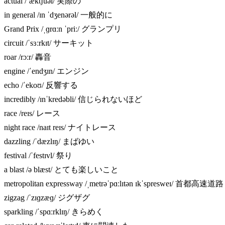
actual /ˈæktʃuəl/ 実際の
in general /ɪn ˈdʒenərəl/ 一般的に
Grand Prix /ˌɡrɑːn ˈpriː/ グランプリ
circuit /ˈsɜːrkɪt/ サーキット
roar /rɔːr/ 轟音
engine /ˈendʒɪn/ エンジン
echo /ˈekoʊ/ 反響する
incredibly /ɪnˈkredəbli/ 信じられないほど
race /reɪs/ レース
night race /naɪt reɪs/ ナイトレース
dazzling /ˈdæzlɪŋ/ まばゆい
festival /ˈfestɪvl/ 祭り
a blast /ə blæst/ とても楽しいこと
metropolitan expressway /ˌmetrəˈpɑːlɪtən ɪkˈspresweɪ/ 首都高速道路
zigzag /ˈzɪɡzæɡ/ ジグザグ
sparkling /ˈspɑːrklɪŋ/ きらめく