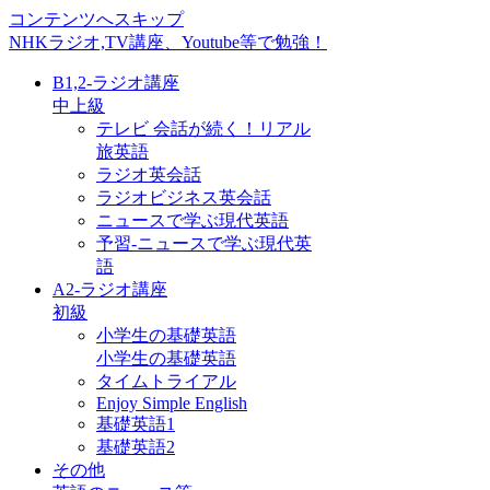
コンテンツへスキップ
NHKラジオ,TV講座、Youtube等で勉強！
B1,2-ラジオ講座
中上級
テレビ 会話が続く！リアル
旅英語
ラジオ英会話
ラジオビジネス英会話
ニュースで学ぶ現代英語
予習-ニュースで学ぶ現代英
語
A2-ラジオ講座
初級
小学生の基礎英語
小学生の基礎英語
タイムトライアル
Enjoy Simple English
基礎英語1
基礎英語2
その他