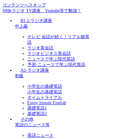
コンテンツへスキップ
NHKラジオ,TV講座、Youtube等で勉強！
B1,2-ラジオ講座
中上級
テレビ 会話が続く！リアル旅英
語
ラジオ英会話
ラジオビジネス英会話
ニュースで学ぶ現代英語
予習-ニュースで学ぶ現代英語
A2-ラジオ講座
初級
小学生の基礎英語
小学生の基礎英語
タイムトライアル
Enjoy Simple English
基礎英語1
基礎英語2
その他
英語のニュース等
英語ニュース