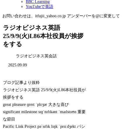
BBC Learning
YouTubeで英語
お問い合わせは、itfujii_yahoo.co.jp アンダーバーを@に変更して
ラジオビジネス英語
25/9/9(火)L86本社役員が挨拶
をする
ラジオビジネス英会話
2025.09.09
ブログ記事より抜粋
ラジオビジネス英語 25/9/9(火)L86本社役員が
挨拶をする
great pleasure ɡreɪt ˈplɛʒər 大きな喜び
significant milestone sɪɡˈnɪfɪkənt ˈmaɪlstoʊn 重要
な節目
Pacific Link Project pəˈsɪfɪk lɪŋk ˈprɑːdʒekt パシ