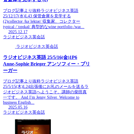
ブログ記事より抜粋ラジオビジネス英語
25/12/17(水)L43 保管倉庫を見学する
(2)collector /kəˈlektər/ 収集家、コレクター
typical /ˈtɪpɪkəl/ 典型的なwine portfolio /waɪ...
2025.12.17
ラジオビジネス英会話
ラジオビジネス英会話
ラジオビジネス英語 25/5/16(金)1P6
Anne-Sophie Brieger アンソフィー・プリ
ーガー
ブログ記事より抜粋ラジオビジネス英語
25/5/15(木)L24出張後にお礼のメールを送るラ
ジオビジネス英語へようこそ。講師の柴田真
一です。 And I'm Jenny Silver. Welcome to
business English...
2025.05.16
ラジオビジネス英会話