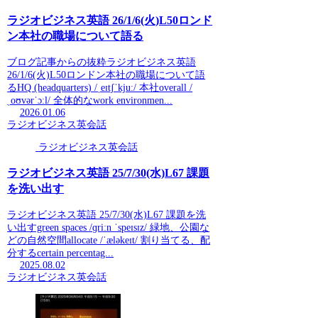
ラジオビジネス英語 26/1/6(火)L50ロンド
ン本社の職場について語る
ブログ記事からの抜粋ラジオビジネス英語
26/1/6(火)L50ロンドン本社の職場について語
るHQ (headquarters) /ˌeɪtʃˈkjuː/ 本社overall /
ˌoʊvərˈɔːl/ 全体的なwork environmen...
2026.01.06
ラジオビジネス英会話
ラジオビジネス英会話
ラジオビジネス英語 25/7/30(水)L67 課題
を洗い出す
ラジオビジネス英語 25/7/30(水)L67 課題を洗
い出すgreen spaces /ɡriːn ˈspeɪsɪz/ 緑地、公園な
どの自然空間allocate /ˈæləkeɪt/ 割り当てる、配
分するcertain percentag...
2025.08.02
ラジオビジネス英会話