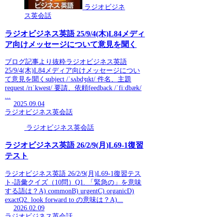
ラジオビジネ
ス英会話
ラジオビジネス英語 25/9/4(木)L84メディ
ア向けメッセージについて意見を聞く
ブログ記事より抜粋ラジオビジネス英語
25/9/4(木)L84メディア向けメッセージについ
て意見を聞くsubject /ˈsʌbdʒɪkt/ 件名、主題
request /rɪˈkwest/ 要請、依頼feedback /ˈfiːdbæk/
...
2025.09.04
ラジオビジネス英会話
ラジオビジネス英会話
ラジオビジネス英語 26/2/9(月)L69-1復習
テスト
ラジオビジネス英語 26/2/9(月)L69-1復習テス
ト-語彙クイズ（10問）Q1. 「緊急の」を意味
する語は？A) commonB) urgentC) organicD)
exactQ2. look forward to の意味は？A)...
2026.02.09
ラジオビジネス英会話