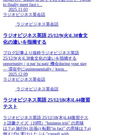
to finally meet face t...
2025.11.03
ラジオビジネス英会話
ラジオビジネス英会話
ラジオビジネス英語 25/12/9(火)L38食文
化の違いを指摘する
ブログ記事より抜粋ラジオビジネス英語
25/12/9(火)L38食文化の違いを指摘する
opportunity /ˌɑːpərˈtuːnəti/ 機会during your stay
— 滞在中にquintessentially /ˌkwɪn...
2025.12.09
ラジオビジネス英会話
ラジオビジネス英会話
ラジオビジネス英語 25/12/18(木)L44復習
テスト
ラジオビジネス英語 25/12/18(木)L44復習テス
ト語彙クイズ（10問）“business trip” の意味
は？a) 旅行b) 出張c) 転勤“in fact” の意味は？a)
例えばb) 実はc) たぶん“consult with...