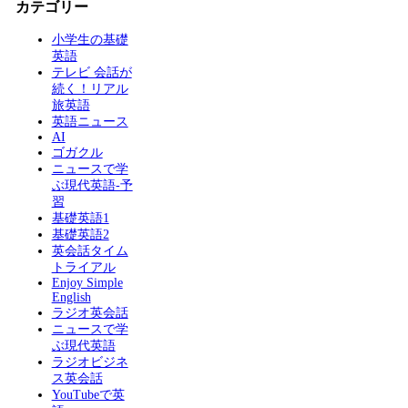
カテゴリー
小学生の基礎
英語
テレビ 会話が
続く！リアル
旅英語
英語ニュース
AI
ゴガクル
ニュースで学
ぶ現代英語-予
習
基礎英語1
基礎英語2
英会話タイム
トライアル
Enjoy Simple
English
ラジオ英会話
ニュースで学
ぶ現代英語
ラジオビジネ
ス英会話
YouTubeで英