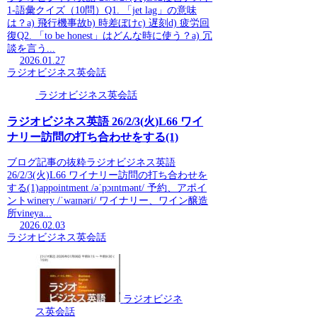
1-語彙クイズ（10問）Q1. 「jet lag」の意味
は？a) 飛行機事故b) 時差ぼけc) 遅刻d) 疲労回
復Q2. 「to be honest」はどんな時に使う？a) 冗
談を言う...
2026.01.27
ラジオビジネス英会話
ラジオビジネス英会話
ラジオビジネス英語 26/2/3(火)L66 ワイ
ナリー訪問の打ち合わせをする(1)
ブログ記事の抜粋ラジオビジネス英語
26/2/3(火)L66 ワイナリー訪問の打ち合わせを
する(1)appointment /əˈpɔɪntmənt/ 予約、アポイ
ントwinery /ˈwaɪnəri/ ワイナリー、ワイン醸造
所vineya...
2026.02.03
ラジオビジネス英会話
ラジオビジネ
ス英会話