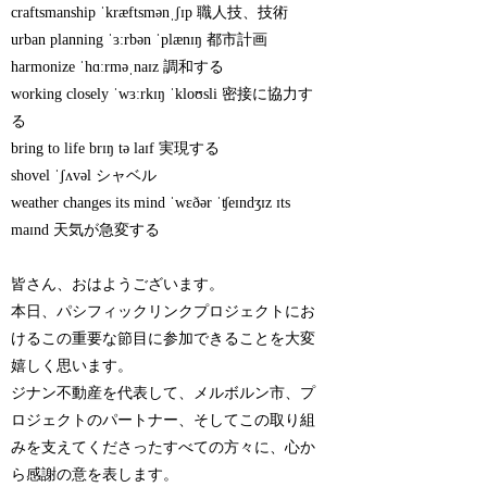
craftsmanship ˈkræftsmənˌʃɪp 職人技、技術
urban planning ˈɜːrbən ˈplænɪŋ 都市計画
harmonize ˈhɑːrməˌnaɪz 調和する
working closely ˈwɜːrkɪŋ ˈkloʊsli 密接に協力す
る
bring to life brɪŋ tə laɪf 実現する
shovel ˈʃʌvəl シャベル
weather changes its mind ˈwɛðər ˈʧeɪndʒɪz ɪts
maɪnd 天気が急変する
皆さん、おはようございます。
本日、パシフィックリンクプロジェクトにお
けるこの重要な節目に参加できることを大変
嬉しく思います。
ジナン不動産を代表して、メルボルン市、プ
ロジェクトのパートナー、そしてこの取り組
みを支えてくださったすべての方々に、心か
ら感謝の意を表します。