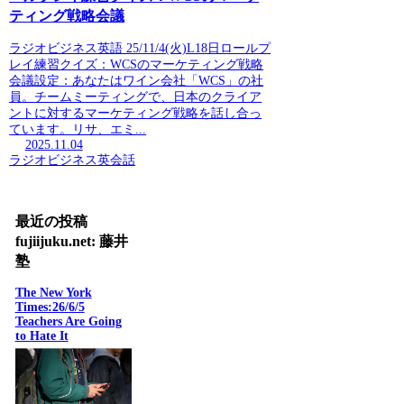
ティング戦略会議
ラジオビジネス英語 25/11/4(火)L18日ロールプ
レイ練習クイズ：WCSのマーケティング戦略
会議設定：あなたはワイン会社「WCS」の社
員。チームミーティングで、日本のクライア
ントに対するマーケティング戦略を話し合っ
ています。リサ、エミ...
2025.11.04
ラジオビジネス英会話
最近の投稿
fujiijuku.net: 藤井
塾
The New York
Times:26/6/5
Teachers Are Going
to Hate It