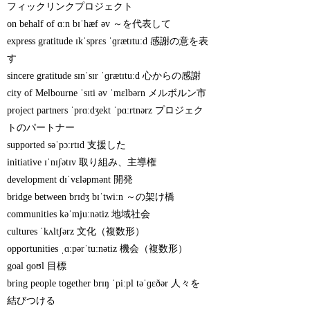
フィックリンクプロジェクト
on behalf of ɑːn bɪˈhæf əv ～を代表して
express gratitude ɪkˈsprɛs ˈɡrætɪtuːd 感謝の意を表
す
sincere gratitude sɪnˈsɪr ˈɡrætɪtuːd 心からの感謝
city of Melbourne ˈsɪti əv ˈmɛlbərn メルボルン市
project partners ˈprɑːdʒekt ˈpɑːrtnərz プロジェク
トのパートナー
supported səˈpɔːrtɪd 支援した
initiative ɪˈnɪʃətɪv 取り組み、主導権
development dɪˈvɛləpmənt 開発
bridge between brɪdʒ bɪˈtwiːn ～の架け橋
communities kəˈmjuːnətiz 地域社会
cultures ˈkʌltʃərz 文化（複数形）
opportunities ˌɑːpərˈtuːnətiz 機会（複数形）
goal ɡoʊl 目標
bring people together brɪŋ ˈpiːpl təˈɡɛðər 人々を
結びつける