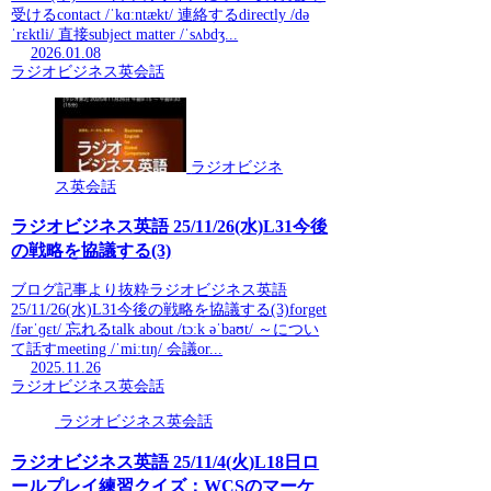
受けるcontact /ˈkɑːntækt/ 連絡するdirectly /də
ˈrɛktli/ 直接subject matter /ˈsʌbdʒ...
2026.01.08
ラジオビジネス英会話
ラジオビジネ
ス英会話
ラジオビジネス英語 25/11/26(水)L31今後
の戦略を協議する(3)
ブログ記事より抜粋ラジオビジネス英語
25/11/26(水)L31今後の戦略を協議する(3)forget
/fərˈɡɛt/ 忘れるtalk about /tɔːk əˈbaʊt/ ～につい
て話すmeeting /ˈmiːtɪŋ/ 会議or...
2025.11.26
ラジオビジネス英会話
ラジオビジネス英会話
ラジオビジネス英語 25/11/4(火)L18日ロ
ールプレイ練習クイズ：WCSのマーケ