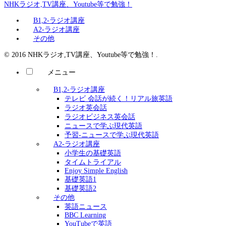
NHKラジオ,TV講座、Youtube等で勉強！
B1,2-ラジオ講座
A2-ラジオ講座
その他
© 2016 NHKラジオ,TV講座、Youtube等で勉強！.
メニュー
B1,2-ラジオ講座
テレビ 会話が続く！リアル旅英語
ラジオ英会話
ラジオビジネス英会話
ニュースで学ぶ現代英語
予習-ニュースで学ぶ現代英語
A2-ラジオ講座
小学生の基礎英語
タイムトライアル
Enjoy Simple English
基礎英語1
基礎英語2
その他
英語ニュース
BBC Learning
YouTubeで英語