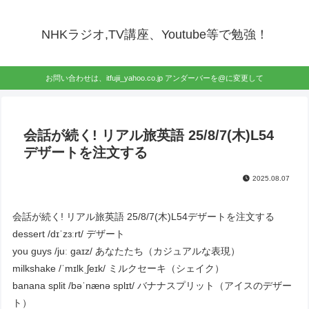
NHKラジオ,TV講座、Youtube等で勉強！
お問い合わせは、itfujii_yahoo.co.jp アンダーバーを@に変更して
会話が続く! リアル旅英語 25/8/7(木)L54
デザートを注文する
2025.08.07
会話が続く! リアル旅英語 25/8/7(木)L54デザートを注文する
dessert /dɪˈzɜːrt/ デザート
you guys /juː ɡaɪz/ あなたたち（カジュアルな表現）
milkshake /ˈmɪlkˌʃeɪk/ ミルクセーキ（シェイク）
banana split /bəˈnænə splɪt/ バナナスプリット（アイスのデザー
ト）