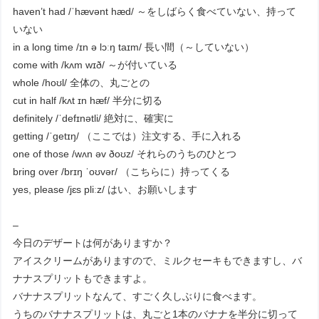
haven’t had /ˈhævənt hæd/ ～をしばらく食べていない、持って
いない
in a long time /ɪn ə lɔːŋ taɪm/ 長い間（～していない）
come with /kʌm wɪð/ ～が付いている
whole /hoʊl/ 全体の、丸ごとの
cut in half /kʌt ɪn hæf/ 半分に切る
definitely /ˈdefɪnətli/ 絶対に、確実に
getting /ˈɡetɪŋ/ （ここでは）注文する、手に入れる
one of those /wʌn əv ðoʊz/ それらのうちのひとつ
bring over /brɪŋ ˈoʊvər/ （こちらに）持ってくる
yes, please /jɛs pliːz/ はい、お願いします
–
今日のデザートは何がありますか？
アイスクリームがありますので、ミルクセーキもできますし、バ
ナナスプリットもできますよ。
バナナスプリットなんて、すごく久しぶりに食べます。
うちのバナナスプリットは、丸ごと1本のバナナを半分に切って