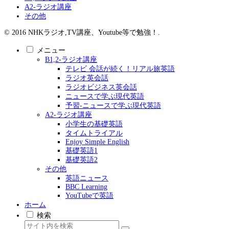
A2-ラジオ講座
その他
© 2016 NHKラジオ,TV講座、Youtube等で勉強！.
メニュー
B1,2-ラジオ講座
テレビ 会話が続く！リアル旅英語
ラジオ英会話
ラジオビジネス英会話
ニュースで学ぶ現代英語
予習-ニュースで学ぶ現代英語
A2-ラジオ講座
小学生の基礎英語
タイムトライアル
Enjoy Simple English
基礎英語1
基礎英語2
その他
英語ニュース
BBC Learning
YouTubeで英語
ホーム
検索