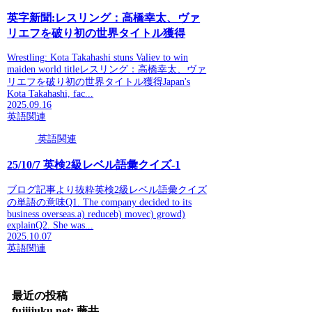
英字新聞:レスリング：高橋幸太、ヴァ
リエフを破り初の世界タイトル獲得
Wrestling: Kota Takahashi stuns Valiev to win
maiden world titleレスリング：高橋幸太、ヴァ
リエフを破り初の世界タイトル獲得Japan's
Kota Takahashi, fac...
2025.09.16
英語関連
英語関連
25/10/7 英検2級レベル語彙クイズ-1
ブログ記事より抜粋英検2級レベル語彙クイズ
の単語の意味Q1. The company decided to its
business overseas.a) reduceb) movec) growd)
explainQ2. She was...
2025.10.07
英語関連
最近の投稿
fujiijuku.net: 藤井