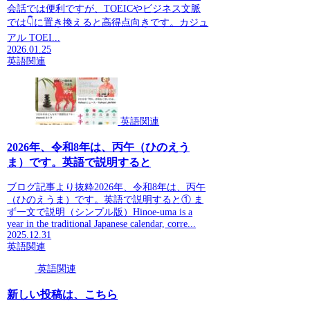
会話では便利ですが、TOEICやビジネス文脈
では👇に置き換えると高得点向きです。カジュ
アル TOEI...
2026.01.25
英語関連
英語関連
2026年、令和8年は、丙午（ひのえう
ま）です。英語で説明すると
ブログ記事より抜粋2026年、令和8年は、丙午
（ひのえうま）です。英語で説明すると① ま
ず一文で説明（シンプル版）Hinoe-uma is a
year in the traditional Japanese calendar, corre...
2025.12.31
英語関連
英語関連
新しい投稿は、こちら