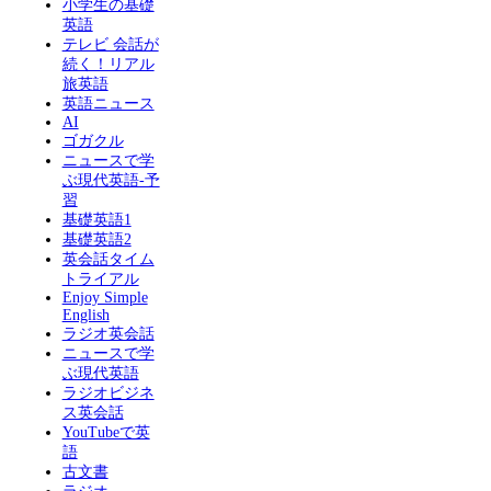
小学生の基礎
英語
テレビ 会話が
続く！リアル
旅英語
英語ニュース
AI
ゴガクル
ニュースで学
ぶ現代英語-予
習
基礎英語1
基礎英語2
英会話タイム
トライアル
Enjoy Simple
English
ラジオ英会話
ニュースで学
ぶ現代英語
ラジオビジネ
ス英会話
YouTubeで英
語
古文書