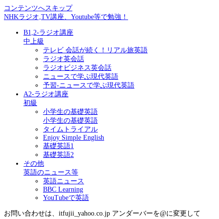
コンテンツへスキップ
NHKラジオ,TV講座、Youtube等で勉強！
B1,2-ラジオ講座
中上級
テレビ 会話が続く！リアル旅英語
ラジオ英会話
ラジオビジネス英会話
ニュースで学ぶ現代英語
予習-ニュースで学ぶ現代英語
A2-ラジオ講座
初級
小学生の基礎英語
小学生の基礎英語
タイムトライアル
Enjoy Simple English
基礎英語1
基礎英語2
その他
英語のニュース等
英語ニュース
BBC Learning
YouTubeで英語
お問い合わせは、itfujii_yahoo.co.jp アンダーバーを@に変更して