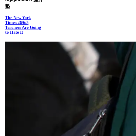
塾
The New York
Times:26/6/5
Teachers Are Going
to Hate It