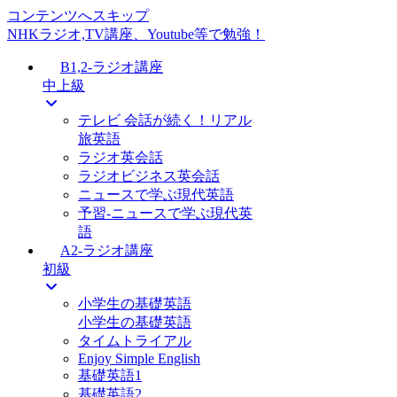
コンテンツへスキップ
NHKラジオ,TV講座、Youtube等で勉強！
B1,2-ラジオ講座
中上級
テレビ 会話が続く！リアル
旅英語
ラジオ英会話
ラジオビジネス英会話
ニュースで学ぶ現代英語
予習-ニュースで学ぶ現代英
語
A2-ラジオ講座
初級
小学生の基礎英語
小学生の基礎英語
タイムトライアル
Enjoy Simple English
基礎英語1
基礎英語2