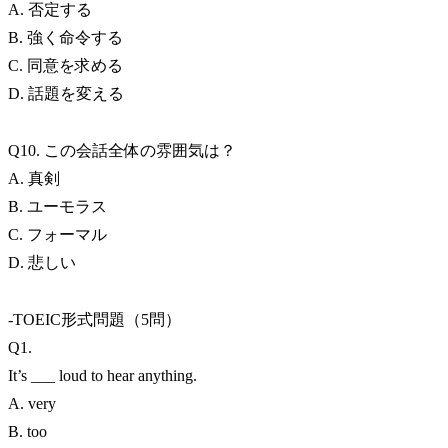
A. 否定する
B. 強く命令する
C. 同意を求める
D. 話題を変える
Q10. この会話全体の雰囲気は？
A. 真剣
B. ユーモラス
C. フォーマル
D. 悲しい
-TOEIC形式問題（5問）
Q1.
It’s ___ loud to hear anything.
A. very
B. too