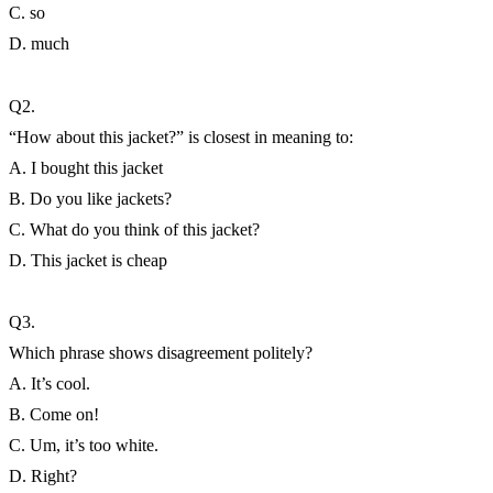
C. so
D. much
Q2.
“How about this jacket?” is closest in meaning to:
A. I bought this jacket
B. Do you like jackets?
C. What do you think of this jacket?
D. This jacket is cheap
Q3.
Which phrase shows disagreement politely?
A. It’s cool.
B. Come on!
C. Um, it’s too white.
D. Right?