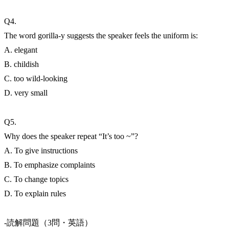
Q4.
The word gorilla-y suggests the speaker feels the uniform is:
A. elegant
B. childish
C. too wild-looking
D. very small
Q5.
Why does the speaker repeat “It’s too ~”?
A. To give instructions
B. To emphasize complaints
C. To change topics
D. To explain rules
-読解問題（3問・英語）