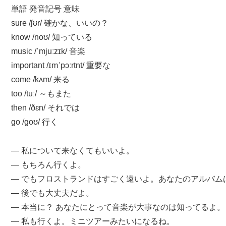
単語 発音記号 意味
sure /ʃʊr/ 確かな、いいの？
know /noʊ/ 知っている
music /ˈmjuːzɪk/ 音楽
important /ɪmˈpɔːrtnt/ 重要な
come /kʌm/ 来る
too /tuː/ ～もまた
then /ðɛn/ それでは
go /ɡoʊ/ 行く
— 私について来なくてもいいよ。
— もちろん行くよ。
— でもフロストランドはすごく遠いよ。あなたのアルバム
— 後でも大丈夫だよ。
— 本当に？ あなたにとって音楽が大事なのは知ってるよ。
— 私も行くよ。ミニツアーみたいになるね。