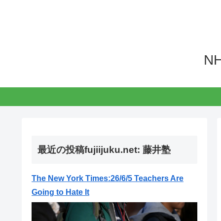
N
最近の投稿fujiijuku.net: 藤井塾
The New York Times:26/6/5 Teachers Are
Going to Hate It