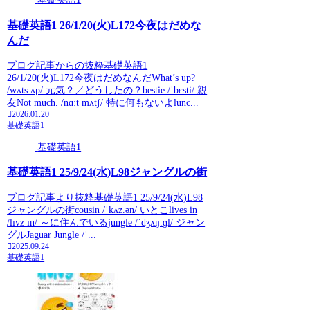
基礎英語1 26/1/20(火)L172今夜はだめな
んだ
ブログ記事からの抜粋基礎英語1
26/1/20(火)L172今夜はだめなんだWhat’s up?
/wʌts ʌp/ 元気？／どうしたの？bestie /ˈbɛsti/ 親
友Not much. /nɑːt mʌtʃ/ 特に何もないよlunc...
2026.01.20
基礎英語1
基礎英語1
基礎英語1 25/9/24(水)L98ジャングルの街
ブログ記事より抜粋基礎英語1 25/9/24(水)L98
ジャングルの街cousin /ˈkʌz.ən/ いとこlives in
/lɪvz ɪn/ ～に住んでいるjungle /ˈdʒʌŋ.ɡl/ ジャン
グルJaguar Jungle /ˈ...
2025.09.24
基礎英語1