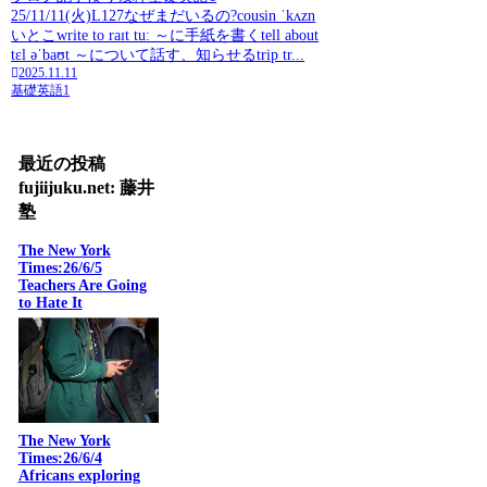
25/11/11(火)L127なぜまだいるの?cousin ˈkʌzn
いとこwrite to raɪt tuː ～に手紙を書くtell about
tɛl əˈbaʊt ～について話す、知らせるtrip tr...
2025.11.11
基礎英語1
最近の投稿
fujiijuku.net: 藤井
塾
The New York
Times:26/6/5
Teachers Are Going
to Hate It
The New York
Times:26/6/4
Africans exploring