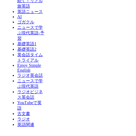
続く！リアル
旅英語
英語ニュース
AI
ゴガクル
ニュースで学
ぶ現代英語-予
習
基礎英語1
基礎英語2
英会話タイム
トライアル
Enjoy Simple
English
ラジオ英会話
ニュースで学
ぶ現代英語
ラジオビジネ
ス英会話
YouTubeで英
語
古文書
ラジオ
英語関連