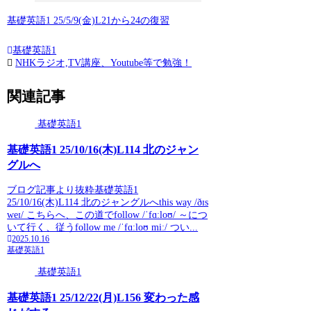
基礎英語1 25/5/9(金)L21から24の復習
基礎英語1
NHKラジオ,TV講座、Youtube等で勉強！
関連記事
基礎英語1
基礎英語1 25/10/16(木)L114 北のジャン
グルへ
ブログ記事より抜粋基礎英語1
25/10/16(木)L114 北のジャングルへthis way /ðɪs
weɪ/ こちらへ、この道でfollow /ˈfɑːloʊ/ ～につ
いて行く、従うfollow me /ˈfɑːloʊ miː/ つい...
2025.10.16
基礎英語1
基礎英語1
基礎英語1 25/12/22(月)L156 変わった感