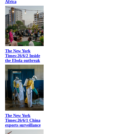
Africa
The New York
Times:26/6/2 Inside
the Ebola outbreak
The New York
Times:26/6/1 China
exports surveillance