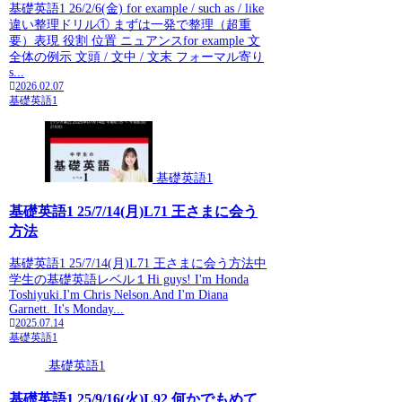
基礎英語1 26/2/6(金) for example / such as / like
違い整理ドリル① まずは一発で整理（超重
要）表現 役割 位置 ニュアンスfor example 文
全体の例示 文頭 / 文中 / 文末 フォーマル寄り
s...
2026.02.07
基礎英語1
基礎英語1
基礎英語1 25/7/14(月)L71 王さまに会う
方法
基礎英語1 25/7/14(月)L71 王さまに会う方法中
学生の基礎英語レベル１Hi guys! I'm Honda
Toshiyuki.I'm Chris Nelson.And I'm Diana
Garnett. It's Monday...
2025.07.14
基礎英語1
基礎英語1
基礎英語1 25/9/16(火)L92 何かでもめて