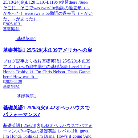
25/10/24(金)L120 L116-L119の復習there /ðeər/
そこに、そこでwas /wɒz/ be動詞の過去形（～
があった）were /wɜːr/ be動詞の過去形（～がい
た、～があった）...
2025.10.31
基礎英語1
基礎英語1
基礎英語1 25/5/29(木)L39アメリカへの扉
ブログ記事より抜粋基礎英語1 25/5/29(木)L39
アメリカへの扉中学生の基礎英語 Level 1.I’m
Honda Toshiyuki. I'm Chris Nelson. Diana Garnet
here! How was th...
2025.05.29
基礎英語1
基礎英語1
基礎英語1 25/6/3(火)L42オペラハウスで
パフォーマンス?
基礎英語1 25/6/3(火)L42オペラハウスでパフォ
ーマンス?中学生の基礎英語 レベル1Hi, guys.
I'm Honda Toshiki.I'm Diana. How's it going?And