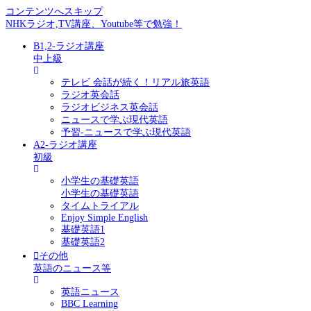
コンテンツへスキップ
NHKラジオ,TV講座、Youtube等で勉強！
B1,2-ラジオ講座
中上級
テレビ 会話が続く！リアル旅英語
ラジオ英会話
ラジオビジネス英会話
ニュースで学ぶ現代英語
予習-ニュースで学ぶ現代英語
A2-ラジオ講座
初級
小学生の基礎英語
小学生の基礎英語
タイムトライアル
Enjoy Simple English
基礎英語1
基礎英語2
その他
英語のニュース等
英語ニュース
BBC Learning