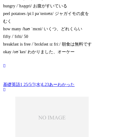
hungry /ˈhʌŋɡri/ お腹がすいている
peel potatoes /piːl pəˈteɪtoʊz/ ジャガイモの皮を
むく
how many /haʊ ˈmɛni/ いくつ、どれくらい
fifty /ˈfɪfti/ 50
breakfast is free /ˈbrɛkfəst ɪz friː/ 朝食は無料です
okay /oʊˈkeɪ/ わかりました、オーケー
基礎英語1 25/5/7(水)L23あーわかった