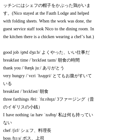
ッチンにはシェフの帽子をかぶった鶏がいま
す。(Nico stayed at the Fauth Lodge and helped
with folding sheets. When the work was done, the
guest service staff took Nico to the dining room. In
the kitchen there is a chicken wearing a chef’s hat.)
good job /ɡʊd dʒɑːb/ よくやった、いい仕事だ
breakfast time /ˈbrɛkfəst taɪm/ 朝食の時間
thank you /ˈθæŋk juː/ ありがとう
very hungry /ˈvɛri ˈhʌŋɡri/ とてもお腹がすいて
いる
breakfast /ˈbrɛkfəst/ 朝食
three farthings /θriː ˈfɑːrðɪŋz/ 3ファージング（昔
のイギリスの小銭）
I have nothing /aɪ hæv ˈnʌθɪŋ/ 私は何も持ってい
ない
chef /ʃɛf/ シェフ、料理長
boss /bɔːs/ ボス、上司