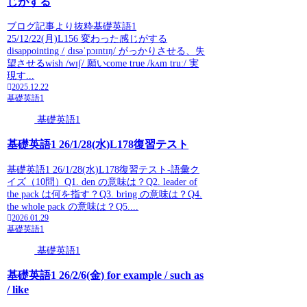
じがする
ブログ記事より抜粋基礎英語1
25/12/22(月)L156 変わった感じがする
disappointing /ˌdɪsəˈpɔɪntɪŋ/ がっかりさせる、失
望させるwish /wɪʃ/ 願いcome true /kʌm truː/ 実
現す...
2025.12.22
基礎英語1
基礎英語1
基礎英語1 26/1/28(水)L178復習テスト
基礎英語1 26/1/28(水)L178復習テスト-語彙ク
イズ（10問）Q1. den の意味は？Q2. leader of
the pack は何を指す？Q3. bring の意味は？Q4.
the whole pack の意味は？Q5....
2026.01.29
基礎英語1
基礎英語1
基礎英語1 26/2/6(金) for example / such as
/ like