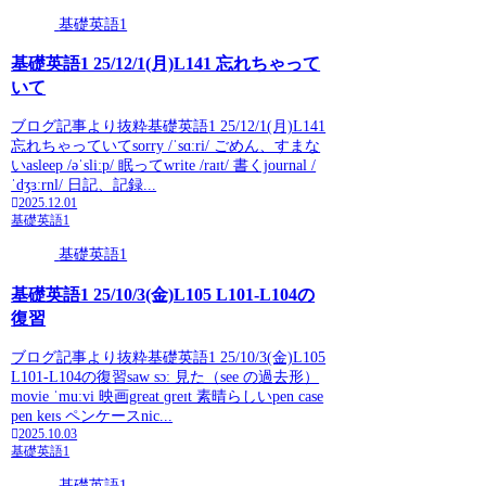
基礎英語1
基礎英語1 25/12/1(月)L141 忘れちゃって
いて
ブログ記事より抜粋基礎英語1 25/12/1(月)L141
忘れちゃっていてsorry /ˈsɑːri/ ごめん、すまな
いasleep /əˈsliːp/ 眠ってwrite /raɪt/ 書くjournal /
ˈdʒɜːrnl/ 日記、記録...
2025.12.01
基礎英語1
基礎英語1
基礎英語1 25/10/3(金)L105 L101-L104の
復習
ブログ記事より抜粋基礎英語1 25/10/3(金)L105
L101-L104の復習saw sɔː 見た（see の過去形）
movie ˈmuːvi 映画great ɡreɪt 素晴らしいpen case
pen keɪs ペンケースnic...
2025.10.03
基礎英語1
基礎英語1