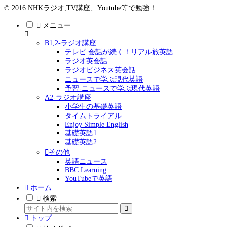
© 2016 NHKラジオ,TV講座、Youtube等で勉強！.
メニュー
B1,2-ラジオ講座
テレビ 会話が続く！リアル旅英語
ラジオ英会話
ラジオビジネス英会話
ニュースで学ぶ現代英語
予習-ニュースで学ぶ現代英語
A2-ラジオ講座
小学生の基礎英語
タイムトライアル
Enjoy Simple English
基礎英語1
基礎英語2
その他
英語ニュース
BBC Learning
YouTubeで英語
ホーム
検索
トップ