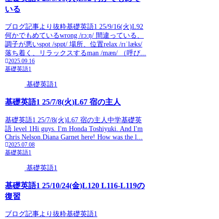
いる
ブログ記事より抜粋基礎英語1 25/9/16(火)L92
何かでもめているwrong /rɔːŋ/ 間違っている、
調子が悪いspot /spɒt/ 場所、位置relax /rɪˈlæks/
落ち着く、リラックスするman /mæn/ （呼び...
2025.09.16
基礎英語1
基礎英語1
基礎英語1 25/7/8(火)L67 宿の主人
基礎英語1 25/7/8(火)L67 宿の主人中学基礎英
語 level 1Hi guys. I'm Honda Toshiyuki. And I'm
Chris Nelson.Diana Garnet here! How was the l...
2025.07.08
基礎英語1
基礎英語1
基礎英語1 25/10/24(金)L120 L116-L119の
復習
ブログ記事より抜粋基礎英語1