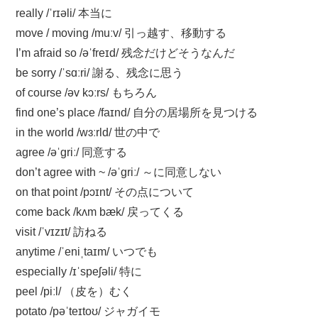
really /ˈrɪəli/ 本当に
move / moving /muːv/ 引っ越す、移動する
I’m afraid so /əˈfreɪd/ 残念だけどそうなんだ
be sorry /ˈsɑːri/ 謝る、残念に思う
of course /əv kɔːrs/ もちろん
find one’s place /faɪnd/ 自分の居場所を見つける
in the world /wɜːrld/ 世の中で
agree /əˈɡriː/ 同意する
don’t agree with ~ /əˈɡriː/ ～に同意しない
on that point /pɔɪnt/ その点について
come back /kʌm bæk/ 戻ってくる
visit /ˈvɪzɪt/ 訪ねる
anytime /ˈeniˌtaɪm/ いつでも
especially /ɪˈspeʃəli/ 特に
peel /piːl/ （皮を）むく
potato /pəˈteɪtoʊ/ ジャガイモ