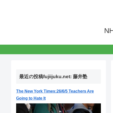
N
最近の投稿fujiijuku.net: 藤井塾
The New York Times:26/6/5 Teachers Are
Going to Hate It