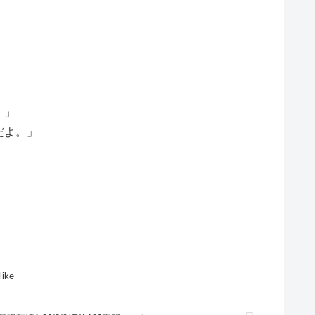
。」
だよ。」
like