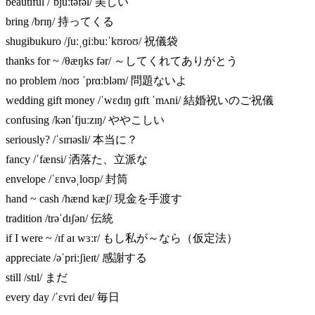
beautiful /ˈbjuːtəfəl/ 美しい
bring /brɪŋ/ 持ってくる
shugibukuro /ʃuːˌɡiːbuːˈkʊroʊ/ 祝儀袋
thanks for ~ /θæŋks fər/ ～してくれてありがとう
no problem /noʊ ˈprɑːbləm/ 問題ないよ
wedding gift money /ˈwɛdɪŋ ɡɪft ˈmʌni/ 結婚祝いのご祝儀
confusing /kənˈfjuːzɪŋ/ ややこしい
seriously? /ˈsɪrɪəsli/ 本当に？
fancy /ˈfænsi/ 洒落た、立派な
envelope /ˈɛnvəˌloʊp/ 封筒
hand ~ cash /hænd kæʃ/ 現金を手渡す
tradition /trəˈdɪʃən/ 伝統
if I were ~ /ɪf aɪ wɜːr/ もし私が～なら（仮定法）
appreciate /əˈpriːʃieɪt/ 感謝する
still /stɪl/ まだ
every day /ˈɛvri deɪ/ 毎日