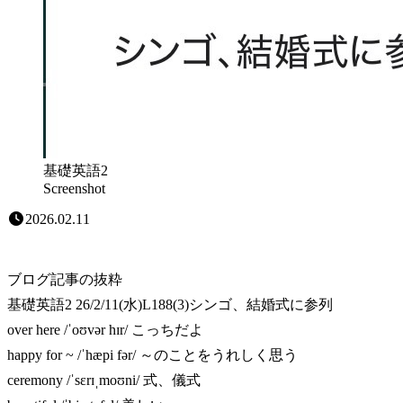
基礎英語2
Screenshot
2026.02.11
ブログ記事の抜粋
基礎英語2 26/2/11(水)L188(3)シンゴ、結婚式に参列
over here /ˈoʊvər hɪr/ こっちだよ
happy for ~ /ˈhæpi fər/ ～のことをうれしく思う
ceremony /ˈsɛrɪˌmoʊni/ 式、儀式