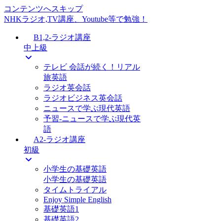
コンテンツへスキップ
NHKラジオ,TV講座、Youtube等で勉強！
B1,2-ラジオ講座
中上級
テレビ 会話が続く！リアル
旅英語
ラジオ英会話
ラジオビジネス英会話
ニュースで学ぶ現代英語
予習-ニュースで学ぶ現代英
語
A2-ラジオ講座
初級
小学生の基礎英語
小学生の基礎英語
タイムトライアル
Enjoy Simple English
基礎英語1
基礎英語2