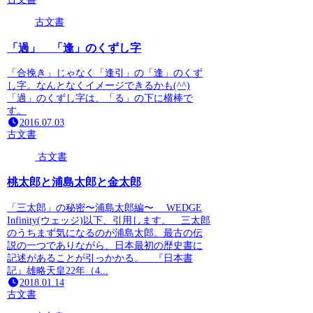
古文書
「過」 「逢」のくずし字
「合挽き」じゃなく「逢引」の「逢」のくず
し字。なんとなくイメージできるかも(^^)
「過」のくずし字は、「る」の下に横棒で
す。
2016.07.03
古文書
古文書
桃太郎と浦島太郎と金太郎
「三太郎」の秘密〜浦島太郎編〜 WEDGE
Infinity(ウェッジ)以下、引用します。 三太郎
のうちまず気になるのが浦島太郎。最古の伝
説の一つでありながら、日本最初の歴史書に
記述があることが引っかかる。 『日本書
記』雄略天皇22年（4...
2018.01.14
古文書