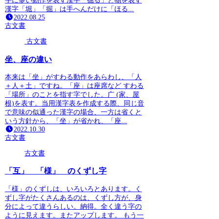
字に多い動作を表す漢字「掘る」と物を表す
漢字「堀」「掘」は手へんだけに「ほる...
2022.08.25
古文書
古文書
坐、座の違い
本来は「坐」がすわる動作をあらわし、「人
＋人＋土」ですね。「座」は座席など すわる
「場所」のことを指す字でした。广 (家、屋
根)を表す。当用漢字表を作成する際、同じ音
で意味の似通った漢字の場合、一方は省くと
いう方針から、「坐」が省かれ、「座...
2022.10.30
古文書
古文書
「互」 「様」 のくずし字
「様」のくずしは、いろいろとあります。く
ずし字がたくさんあるのは、くずし方が、身
分によって違うらしい。納得。全く違う字の
ように見えます。またアップします。 もう一