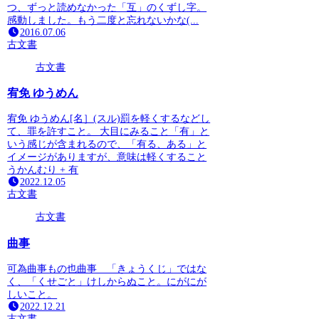
つ、ずっと読めなかった「互」のくずし字。
感動しました。もう二度と忘れないかな(...
2016.07.06
古文書
古文書
宥免 ゆうめん
宥免 ゆうめん[名］(スル)罰を軽くするなどし
て、罪を許すこと。 大目にみること「有」と
いう感じが含まれるので、「有る、ある」と
イメージがありますが、意味は軽くすること
うかんむり + 有
2022.12.05
古文書
古文書
曲事
可為曲事もの也曲事 「きょうくじ」ではな
く、「くせごと」けしからぬこと。にがにが
しいこと。
2022.12.21
古文書