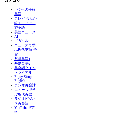
カテゴリー
小学生の基礎
英語
テレビ 会話が
続く！リアル
旅英語
英語ニュース
AI
ゴガクル
ニュースで学
ぶ現代英語-予
習
基礎英語1
基礎英語2
英会話タイム
トライアル
Enjoy Simple
English
ラジオ英会話
ニュースで学
ぶ現代英語
ラジオビジネ
ス英会話
YouTubeで英
語