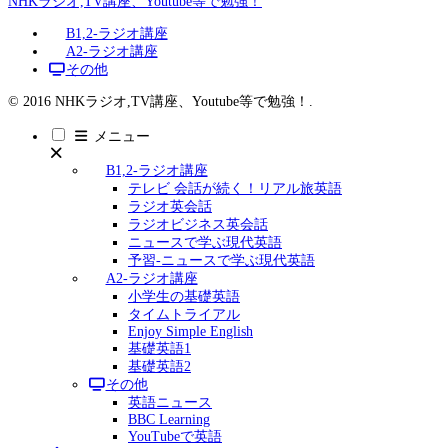
NHKラジオ,TV講座、Youtube等で勉強！
B1,2-ラジオ講座
A2-ラジオ講座
その他
© 2016 NHKラジオ,TV講座、Youtube等で勉強！.
メニュー
B1,2-ラジオ講座
テレビ 会話が続く！リアル旅英語
ラジオ英会話
ラジオビジネス英会話
ニュースで学ぶ現代英語
予習-ニュースで学ぶ現代英語
A2-ラジオ講座
小学生の基礎英語
タイムトライアル
Enjoy Simple English
基礎英語1
基礎英語2
その他
英語ニュース
BBC Learning
YouTubeで英語