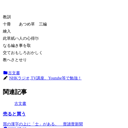
教訓
十冊 あつめ草 三編
繪入
此草紙ハ人の心得尓
なる編き事を取
交ておもしろおかしく
教へさとせり
古文書
NHKラジオ,TV講座、Youtube等で勉強！
関連記事
古文書
売ると買う
買の漢字の上に「士」がある。 賣讀賣新聞