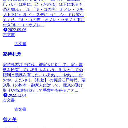
已（い）は中に、己（おのれ）は下にあるも
のと知れ」--2). 「キ・コの声、オノレ・ツチ
ノト下に付き イ・スデに上に シ・ミは皆付
く」己 “キ・コの声、オノレ・ツチノト下に
付き”キ・コ・オノレ...
2022.09.06
古文書
古文書
家持札差
家持札差江戸時代、借家人に対して、家・屋
敷を所有している町人をいう。町人としての
権利と義務を有した。いえぬし。やぬし。お
おや。ふだ‐さし【札差】 の解説江戸時代、蔵
米取りの旗本・御家人に対して、蔵米の受け
取りや売却を代行して手数料を得ること...
2022.12.04
古文書
古文書
曽と美