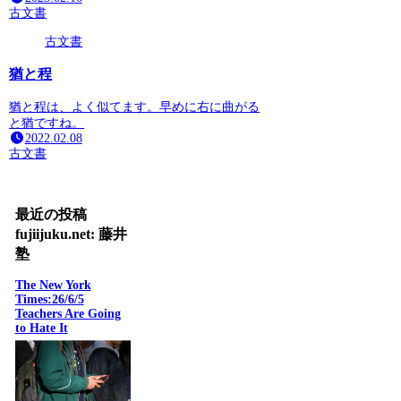
古文書
古文書
猶と程
猶と程は、よく似てます。早めに右に曲がる
と猶ですね。
2022.02.08
古文書
最近の投稿
fujiijuku.net: 藤井
塾
The New York
Times:26/6/5
Teachers Are Going
to Hate It