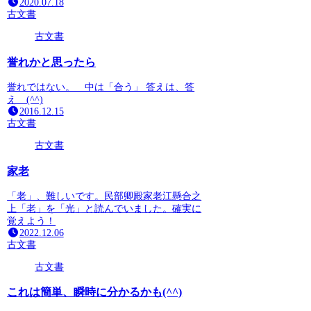
2020.07.18
古文書
古文書
誉れかと思ったら
誉れではない。 中は「合う」 答えは、答
え (^^)
2016.12.15
古文書
古文書
家老
「老」、難しいです。民部卿殿家老江懸合之
上「老」を「光」と読んでいました。確実に
覚えよう！
2022.12.06
古文書
古文書
これは簡単、瞬時に分かるかも(^^)