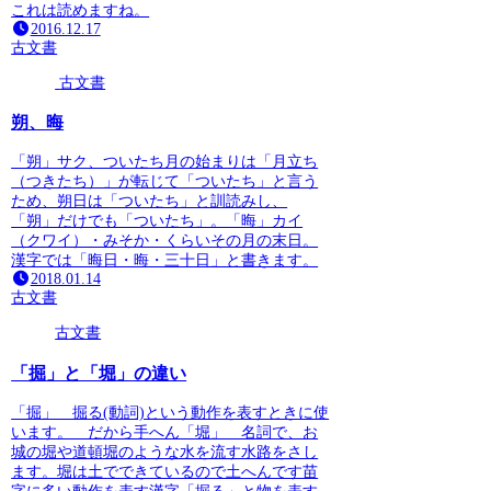
これは読めますね。
2016.12.17
古文書
古文書
朔、晦
「朔」サク、ついたち月の始まりは「月立ち
（つきたち）」が転じて「ついたち」と言う
ため、朔日は「ついたち」と訓読みし、
「朔」だけでも「ついたち」。「晦」カイ
（クワイ）・みそか・くらいその月の末日。
漢字では「晦日・晦・三十日」と書きます。
2018.01.14
古文書
古文書
「掘」と「堀」の違い
「掘」 掘る(動詞)という動作を表すときに使
います。 だから手へん「堀」 名詞で、お
城の堀や道頓堀のような水を流す水路をさし
ます。堀は土でできているので土へんです苗