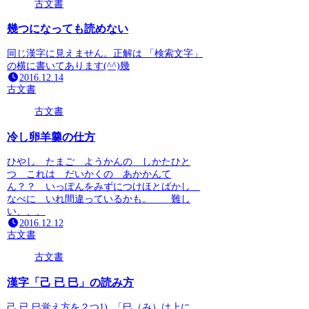
古文書
幾つになっても読めない
同じ漢字に見えません。正解は 「検索文字」
の横に書いてあります(^^)幾
2016.12.14
古文書
古文書
冷し卵羊羹の仕方
ひやし たまご ようかんの しかたひと
つ これは だいかくの あかかんて
ん？？ いっぽんをみずにつけほとばかし
なべに いれ間違っているかも。 難し
い、、、
2016.12.12
古文書
古文書
漢字「己 已 巳」の読み方
己 已 巳覚え方を２つ1). 「巳（み）は上に、