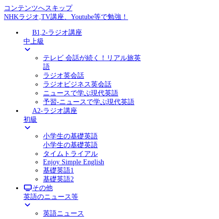
コンテンツへスキップ
NHKラジオ,TV講座、Youtube等で勉強！
B1,2-ラジオ講座
中上級
テレビ 会話が続く！リアル旅英
語
ラジオ英会話
ラジオビジネス英会話
ニュースで学ぶ現代英語
予習-ニュースで学ぶ現代英語
A2-ラジオ講座
初級
小学生の基礎英語
小学生の基礎英語
タイムトライアル
Enjoy Simple English
基礎英語1
基礎英語2
その他
英語のニュース等
英語ニュース