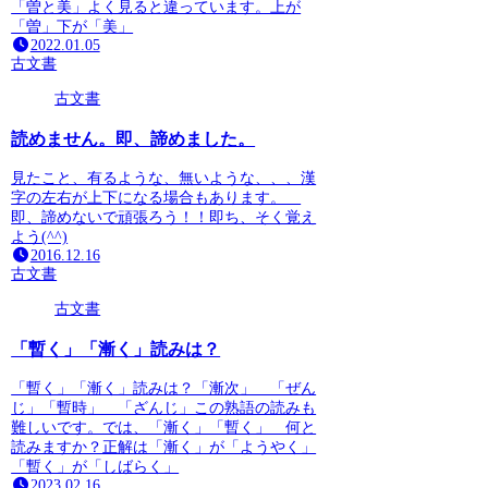
「曽と美」よく見ると違っています。上が
「曽」下が「美」
2022.01.05
古文書
古文書
読めません。即、諦めました。
見たこと、有るような、無いような、、、漢
字の左右が上下になる場合もあります。
即、諦めないで頑張ろう！！即ち、そく覚え
よう(^^)
2016.12.16
古文書
古文書
「暫く」「漸く」読みは？
「暫く」「漸く」読みは？「漸次」 「ぜん
じ」「暫時」 「ざんじ」この熟語の読みも
難しいです。では、「漸く」「暫く」 何と
読みますか？正解は「漸く」が「ようやく」
「暫く」が「しばらく」
2023.02.16