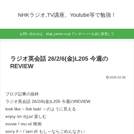
NHKラジオ,TV講座、Youtube等で勉強！
お問い合わせは、itfujii_yahoo.co.jp アンダーバーを@に変更して
ラジオ英会話 26/2/6(金)L205 今週の
REVIEW
2026.02.06
ブログ記事の抜粋
ラジオ英会話 26/2/6(金)L205 今週のREVIEW
look like ~ /lʊk laɪk/ ～のように見える
enjoy /ɪnˈdʒɔɪ/ 楽しむ
movie /ˈmuːvi/ 映画
sorry if ~ /ˈsɒri ɪf/ もし～ならごめんなさい