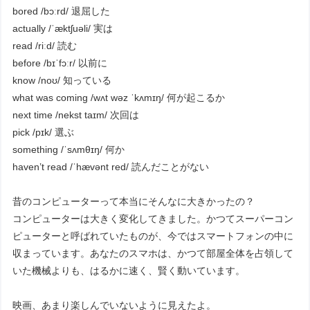
bored /bɔːrd/ 退屈した
actually /ˈæktʃuəli/ 実は
read /riːd/ 読む
before /bɪˈfɔːr/ 以前に
know /noʊ/ 知っている
what was coming /wʌt wəz ˈkʌmɪŋ/ 何が起こるか
next time /nekst taɪm/ 次回は
pick /pɪk/ 選ぶ
something /ˈsʌmθɪŋ/ 何か
haven’t read /ˈhævənt red/ 読んだことがない
昔のコンピューターって本当にそんなに大きかったの？
コンピューターは大きく変化してきました。かつてスーパーコン
ピューターと呼ばれていたものが、今ではスマートフォンの中に
収まっています。あなたのスマホは、かつて部屋全体を占領して
いた機械よりも、はるかに速く、賢く動いています。
映画、あまり楽しんでいないように見えたよ。