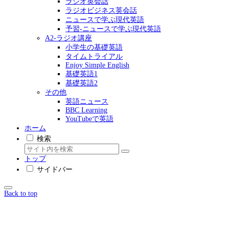
ラジオ英会話
ラジオビジネス英会話
ニュースで学ぶ現代英語
予習-ニュースで学ぶ現代英語
A2-ラジオ講座
小学生の基礎英語
タイムトライアル
Enjoy Simple English
基礎英語1
基礎英語2
その他
英語ニュース
BBC Learning
YouTubeで英語
ホーム
検索
トップ
サイドバー
Back to top