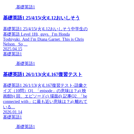
基礎英語1
基礎英語1 25/4/15(火)L12おいしそう
基礎英語1 25/4/15(火)L12おいしそう中学生の
基礎英語 Level 1Hi, guys. I'm Honda
Toshiyuki. And I'm Diana Garnet. This is Chris
Nelson. So,...
2025.04.15
基礎英語1
基礎英語1
基礎英語1 26/1/13(火)L167復習テスト
基礎英語1 26/1/13(火)L167復習テスト-語彙ク
イズ（10問）Q1. 「episode」の意味は？a) 映
画館b) 回、エピソードc) 場面d) 記事Q2. 「be
connected with」に最も近い意味は？a) 離れて
いる...
2026.01.14
基礎英語1
基礎英語1