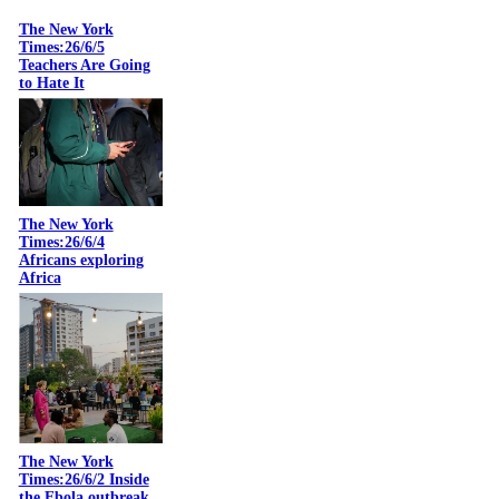
The New York
Times:26/6/5
Teachers Are Going
to Hate It
The New York
Times:26/6/4
Africans exploring
Africa
The New York
Times:26/6/2 Inside
the Ebola outbreak