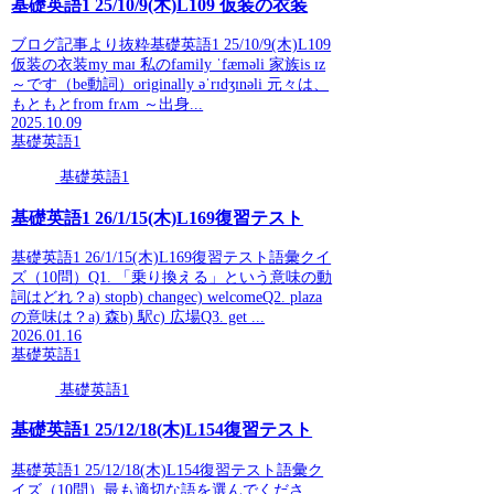
基礎英語1 25/10/9(木)L109 仮装の衣装
ブログ記事より抜粋基礎英語1 25/10/9(木)L109
仮装の衣装my maɪ 私のfamily ˈfæməli 家族is ɪz
～です（be動詞）originally əˈrɪdʒɪnəli 元々は、
もともとfrom frʌm ～出身...
2025.10.09
基礎英語1
基礎英語1
基礎英語1 26/1/15(木)L169復習テスト
基礎英語1 26/1/15(木)L169復習テスト語彙クイ
ズ（10問）Q1. 「乗り換える」という意味の動
詞はどれ？a) stopb) changec) welcomeQ2. plaza
の意味は？a) 森b) 駅c) 広場Q3. get ...
2026.01.16
基礎英語1
基礎英語1
基礎英語1 25/12/18(木)L154復習テスト
基礎英語1 25/12/18(木)L154復習テスト語彙ク
イズ（10問）最も適切な語を選んでくださ