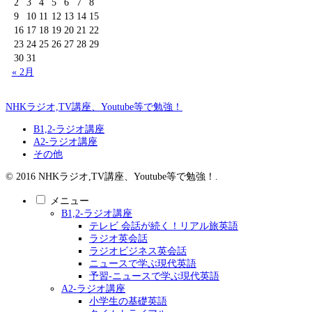
2
3
4
5
6
7
8
9
10
11
12
13
14
15
16
17
18
19
20
21
22
23
24
25
26
27
28
29
30
31
« 2月
NHKラジオ,TV講座、Youtube等で勉強！
B1,2-ラジオ講座
A2-ラジオ講座
その他
© 2016 NHKラジオ,TV講座、Youtube等で勉強！.
メニュー
B1,2-ラジオ講座
テレビ 会話が続く！リアル旅英語
ラジオ英会話
ラジオビジネス英会話
ニュースで学ぶ現代英語
予習-ニュースで学ぶ現代英語
A2-ラジオ講座
小学生の基礎英語