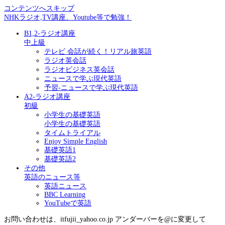
コンテンツへスキップ
NHKラジオ,TV講座、Youtube等で勉強！
B1,2-ラジオ講座
中上級
テレビ 会話が続く！リアル旅英語
ラジオ英会話
ラジオビジネス英会話
ニュースで学ぶ現代英語
予習-ニュースで学ぶ現代英語
A2-ラジオ講座
初級
小学生の基礎英語
小学生の基礎英語
タイムトライアル
Enjoy Simple English
基礎英語1
基礎英語2
その他
英語のニュース等
英語ニュース
BBC Learning
YouTubeで英語
お問い合わせは、itfujii_yahoo.co.jp アンダーバーを@に変更して