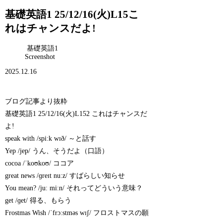
基礎英語1 25/12/16(火)L15こ
れはチャンスだよ!
基礎英語1
Screenshot
2025.12.16
ブログ記事より抜粋
基礎英語1 25/12/16(火)L152 これはチャンスだ
よ!
speak with /spiːk wɪð/ ～と話す
Yep /jep/ うん、そうだよ（口語）
cocoa /ˈkoʊkoʊ/ ココア
great news /ɡreɪt nuːz/ すばらしい知らせ
You mean? /juː miːn/ それってどういう意味？
get /ɡet/ 得る、もらう
Frostmas Wish /ˈfrɔːstməs wɪʃ/ フロストマスの願