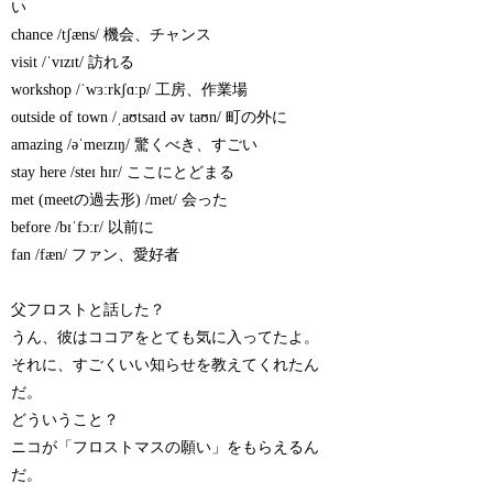
い
chance /tʃæns/ 機会、チャンス
visit /ˈvɪzɪt/ 訪れる
workshop /ˈwɜːrkʃɑːp/ 工房、作業場
outside of town /ˌaʊtsaɪd əv taʊn/ 町の外に
amazing /əˈmeɪzɪŋ/ 驚くべき、すごい
stay here /steɪ hɪr/ ここにとどまる
met (meetの過去形) /met/ 会った
before /bɪˈfɔːr/ 以前に
fan /fæn/ ファン、愛好者
父フロストと話した？
うん、彼はココアをとても気に入ってたよ。
それに、すごくいい知らせを教えてくれたん
だ。
どういうこと？
ニコが「フロストマスの願い」をもらえるん
だ。