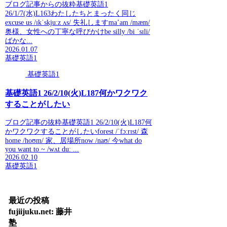
ブログ記事からの抜粋基礎英語1
26/1/7(水)L163わたしたちとまったく同じ
excuse us /ɪkˈskjuːz ʌs/ 失礼しますma’am /mæm/
奥様、女性への丁寧な呼びかけbe silly /bi ˈsɪli/
ばかな...
2026.01.07
基礎英語1
基礎英語1
基礎英語1 26/2/10(火)L187何かワクワク
することがしたい
ブログ記事の抜粋基礎英語1 26/2/10(火)L187何
かワクワクすることがしたいforest /ˈfɔːrɪst/ 森
home /hoʊm/ 家、居場所now /naʊ/ 今what do
you want to ~ /wʌt duː ...
2026.02.10
基礎英語1
最近の投稿
fujiijuku.net: 藤井
塾