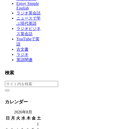
Enjoy Simple
English
ラジオ英会話
ニュースで学
ぶ現代英語
ラジオビジネ
ス英会話
YouTubeで英
語
古文書
ラジオ
英語関連
検索
カレンダー
2026年8月
日
月
火
水
木
金
土
1