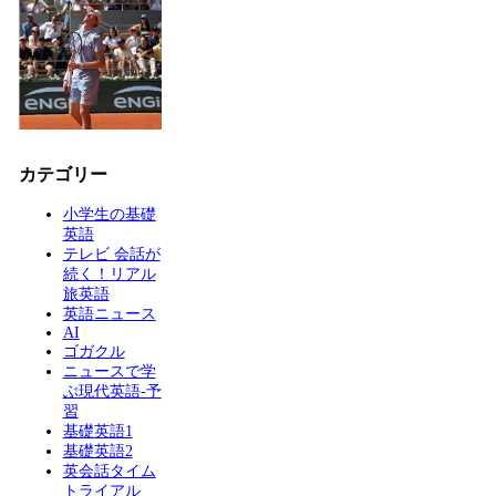
カテゴリー
小学生の基礎
英語
テレビ 会話が
続く！リアル
旅英語
英語ニュース
AI
ゴガクル
ニュースで学
ぶ現代英語-予
習
基礎英語1
基礎英語2
英会話タイム
トライアル