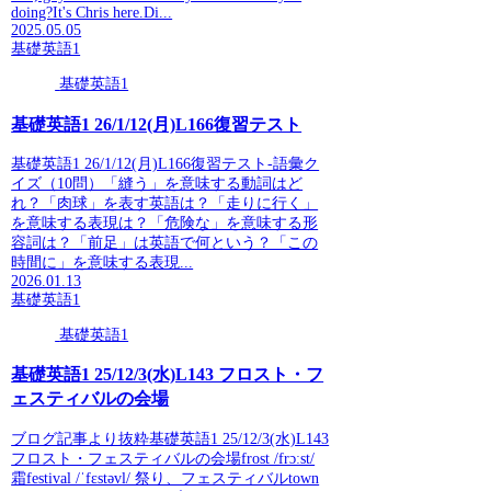
doing?It's Chris here.Di...
2025.05.05
基礎英語1
基礎英語1
基礎英語1 26/1/12(月)L166復習テスト
基礎英語1 26/1/12(月)L166復習テスト-語彙ク
イズ（10問）「縫う」を意味する動詞はど
れ？「肉球」を表す英語は？「走りに行く」
を意味する表現は？「危険な」を意味する形
容詞は？「前足」は英語で何という？「この
時間に」を意味する表現...
2026.01.13
基礎英語1
基礎英語1
基礎英語1 25/12/3(水)L143 フロスト・フ
ェスティバルの会場
ブログ記事より抜粋基礎英語1 25/12/3(水)L143
フロスト・フェスティバルの会場frost /frɔːst/
霜festival /ˈfɛstəvl/ 祭り、フェスティバルtown