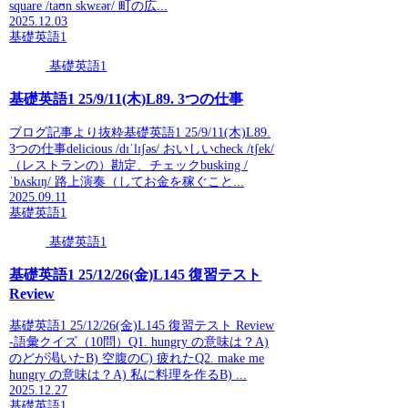
square /taʊn skwɛər/ 町の広...
2025.12.03
基礎英語1
基礎英語1
基礎英語1 25/9/11(木)L89. 3つの仕事
ブログ記事より抜粋基礎英語1 25/9/11(木)L89.
3つの仕事delicious /dɪˈlɪʃəs/ おいしいcheck /tʃek/
（レストランの）勘定、チェックbusking /
ˈbʌskɪŋ/ 路上演奏（してお金を稼ぐこと...
2025.09.11
基礎英語1
基礎英語1
基礎英語1 25/12/26(金)L145 復習テスト
Review
基礎英語1 25/12/26(金)L145 復習テスト Review
-語彙クイズ（10問）Q1. hungry の意味は？A)
のどが渇いたB) 空腹のC) 疲れたQ2. make me
hungry の意味は？A) 私に料理を作るB) ...
2025.12.27
基礎英語1