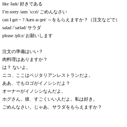
like /laɪk/ 好きである
I’m sorry /aɪm ˈsɔːri/ ごめんなさい
can I get ~ ? /kæn aɪ ɡet/ ～をもらえますか？（注文などで）
salad /ˈsæləd/ サラダ
please /pliːz/ お願いします
注文の準備はいい？
肉料理はありますか？
は？ ないよ。
ニコ、ここはベジタリアンレストランだよ。
ああ、でもロゴがイノシシだよ？
オーナーがイノシシなんだよ。
ホグさん。彼、すごくいい人だよ。私は好き。
ごめんなさい。じゃあ、サラダをもらえますか？