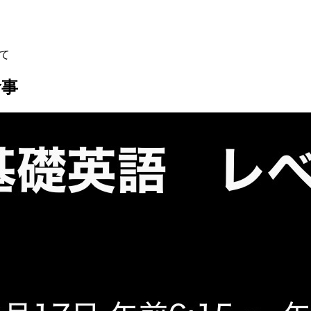
して
食事