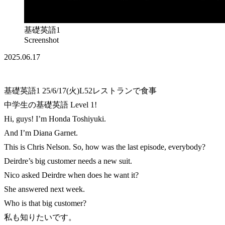
基礎英語1
Screenshot
2025.06.17
基礎英語1 25/6/17(火)L52レストランで食事
中学生の基礎英語 Level 1!
Hi, guys! I’m Honda Toshiyuki.
And I’m Diana Garnet.
This is Chris Nelson. So, how was the last episode, everybody?
Deirdre’s big customer needs a new suit.
Nico asked Deirdre when does he want it?
She answered next week.
Who is that big customer?
私も知りたいです。