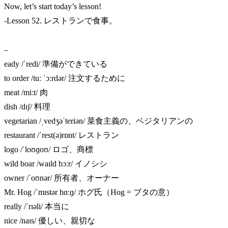
Now, let’s start today’s lesson!
-Lesson 52. レストランで食事。
–
eady /ˈredi/ 準備ができている
to order /tuː ˈɔːrdər/ 注文するために
meat /miːt/ 肉
dish /dɪʃ/ 料理
vegetarian /ˌvedʒəˈteriən/ 菜食主義の、ベジタリアンの
restaurant /ˈrest(ə)rɒnt/ レストラン
logo /ˈloʊɡoʊ/ ロゴ、商標
wild boar /waɪld bɔːr/ イノシシ
owner /ˈoʊnər/ 所有者、オーナー
Mr. Hog /ˈmɪstər hɑːɡ/ ホグ氏（Hog = ブタの意）
really /ˈrɪəli/ 本当に
nice /naɪs/ 優しい、親切な