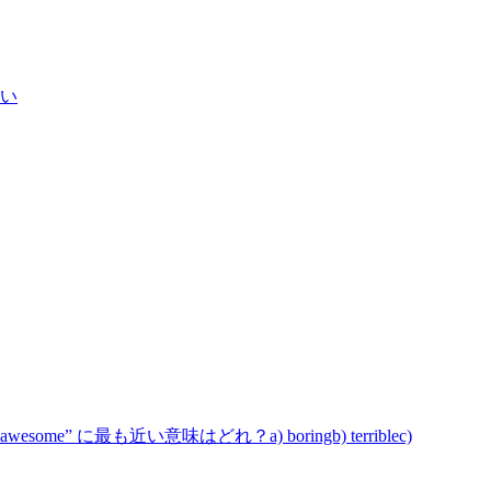
しい
ome” に最も近い意味はどれ？a) boringb) terriblec)