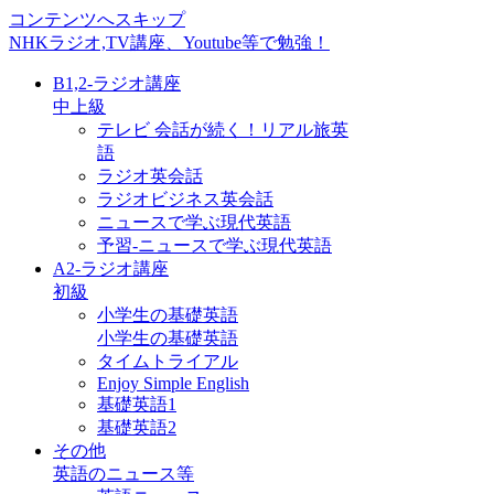
コンテンツへスキップ
NHKラジオ,TV講座、Youtube等で勉強！
B1,2-ラジオ講座
中上級
テレビ 会話が続く！リアル旅英
語
ラジオ英会話
ラジオビジネス英会話
ニュースで学ぶ現代英語
予習-ニュースで学ぶ現代英語
A2-ラジオ講座
初級
小学生の基礎英語
小学生の基礎英語
タイムトライアル
Enjoy Simple English
基礎英語1
基礎英語2
その他
英語のニュース等