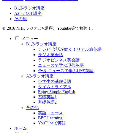
B1,2-ラジオ講座
A2-ラジオ講座
その他
© 2016 NHKラジオ,TV講座、Youtube等で勉強！.
メニュー
B1,2-ラジオ講座
テレビ 会話が続く！リアル旅英語
ラジオ英会話
ラジオビジネス英会話
ニュースで学ぶ現代英語
予習-ニュースで学ぶ現代英語
A2-ラジオ講座
小学生の基礎英語
タイムトライアル
Enjoy Simple English
基礎英語1
基礎英語2
その他
英語ニュース
BBC Learning
YouTubeで英語
ホーム