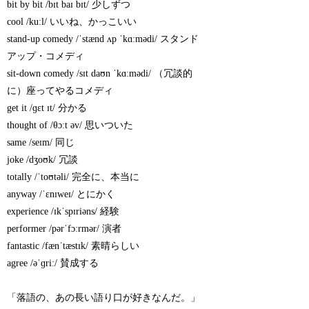
bit by bit /bɪt baɪ bɪt/ 少しずつ
cool /kuːl/ いいね、かっこいい
stand-up comedy /ˈstænd ʌp ˈkɑːmədi/ スタンド
アップ・コメディ
sit-down comedy /sɪt daʊn ˈkɑːmədi/ （冗談的
に）座ってやるコメディ
get it /ɡɛt ɪt/ 分かる
thought of /θɔːt əv/ 思いついた
same /seɪm/ 同じ
joke /dʒoʊk/ 冗談
totally /ˈtoʊtəli/ 完全に、本当に
anyway /ˈɛnɪweɪ/ とにかく
experience /ɪkˈspɪriəns/ 経験
performer /pərˈfɔːrmər/ 演者
fantastic /fænˈtæstɪk/ 素晴らしい
agree /əˈɡriː/ 賛成する
「落語の、あの長い語り口が好きなんだ。」