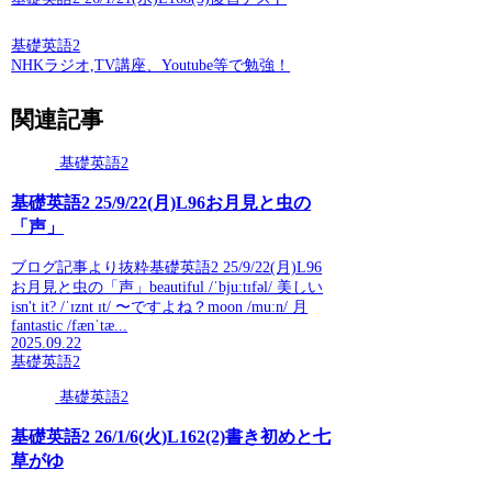
基礎英語2
NHKラジオ,TV講座、Youtube等で勉強！
関連記事
基礎英語2
基礎英語2 25/9/22(月)L96お月見と虫の
「声」
ブログ記事より抜粋基礎英語2 25/9/22(月)L96
お月見と虫の「声」beautiful /ˈbjuːtɪfəl/ 美しい
isn't it? /ˈɪznt ɪt/ 〜ですよね？moon /muːn/ 月
fantastic /fænˈtæ...
2025.09.22
基礎英語2
基礎英語2
基礎英語2 26/1/6(火)L162(2)書き初めと七
草がゆ