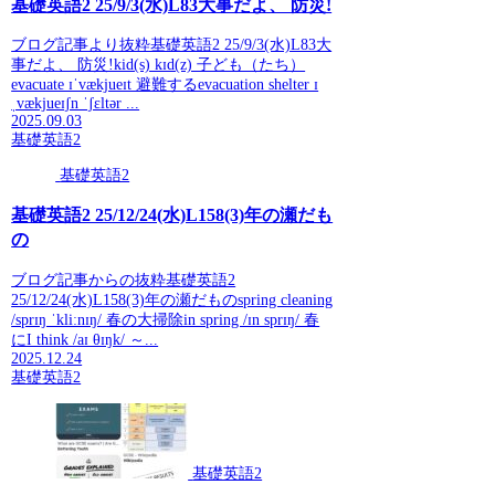
基礎英語2 25/9/3(水)L83大事だよ、 防災!
ブログ記事より抜粋基礎英語2 25/9/3(水)L83大
事だよ、 防災!kid(s) kɪd(z) 子ども（たち）
evacuate ɪˈvækjueɪt 避難するevacuation shelter ɪ
ˌvækjueɪʃn ˈʃɛltər ...
2025.09.03
基礎英語2
基礎英語2
基礎英語2 25/12/24(水)L158(3)年の瀬だも
の
ブログ記事からの抜粋基礎英語2
25/12/24(水)L158(3)年の瀬だものspring cleaning
/sprɪŋ ˈkliːnɪŋ/ 春の大掃除in spring /ɪn sprɪŋ/ 春
にI think /aɪ θɪŋk/ ～...
2025.12.24
基礎英語2
基礎英語2