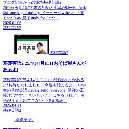
ブログ記事からの抜粋基礎英語2
26/1/6(火)L162(2)書き初めと七草がゆwish /wɪʃ/
願いmessage /ˈmesɪdʒ/ メッセージwrite /raɪt/ 書
くson /sʌn/ 息子study for /ˈstʌd...
2026.01.06
基礎英語2
基礎英語2
基礎英語2 25/4/14(月)L11おそば屋さんが
あるよ!
基礎英語2 25/4/14(月)L11おそば屋さんがある
よ!お待たせしました。今週も始まるよ。 中学
生の基礎英語 Level2Hello, everyone. 講師の工
藤洋治です。 言いたいことはあるけれど、英
語がうまく出てこない。使える表...
2025.04.14
基礎英語2
基礎英語2