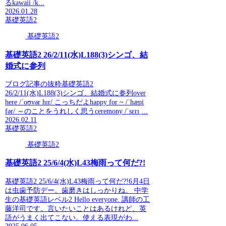
るkawaii /k...
2026.01.28
基礎英語2
基礎英語2
基礎英語2 26/2/11(水)L188(3)シンゴ、結
婚式に参列
ブログ記事の抜粋基礎英語2
26/2/11(水)L188(3)シンゴ、結婚式に参列over
here /ˈoʊvər hɪr/ こっちだよhappy for ~ /ˈhæpi
fər/ ～のことをうれしく思うceremony /ˈsɛrɪˌ...
2026.02.11
基礎英語2
基礎英語2
基礎英語2 25/6/4(水)L43梅雨って何だ?!
基礎英語2 25/6/4(水)L43梅雨って何だ?!6月4日
は虫歯予防デー。歯磨きはしっかりね。 中学
生の基礎英語レベル2 Hello everyone. 講師の工
藤洋司です。言いたいことはあるけれど、英
語がうまく出てこない。使える表現がわ...