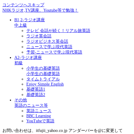
コンテンツへスキップ
NHKラジオ,TV講座、Youtube等で勉強！
B1,2-ラジオ講座
中上級
テレビ 会話が続く！リアル旅英語
ラジオ英会話
ラジオビジネス英会話
ニュースで学ぶ現代英語
予習-ニュースで学ぶ現代英語
A2-ラジオ講座
初級
小学生の基礎英語
小学生の基礎英語
タイムトライアル
Enjoy Simple English
基礎英語1
基礎英語2
その他
英語のニュース等
英語ニュース
BBC Learning
YouTubeで英語
お問い合わせは、itfujii_yahoo.co.jp アンダーバーを@に変更して