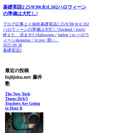
基礎英語2 25/9/30(火)L102ハロウィーン
の準備は大忙し!
ブログ記事より抜粋基礎英語2 25/9/30(火)L102
ハロウィーンの準備は大忙し!finished /ˈfɪnɪʃt/
終えた、済ませたHalloween /ˌhæloʊˈiːn/ ハロウ
ィーンshopping /ˈʃɑːpɪŋ/ 買い...
2025.09.30
基礎英語2
最近の投稿
fujiijuku.net: 藤井
塾
The New York
Times:26/6/5
Teachers Are Going
to Hate It