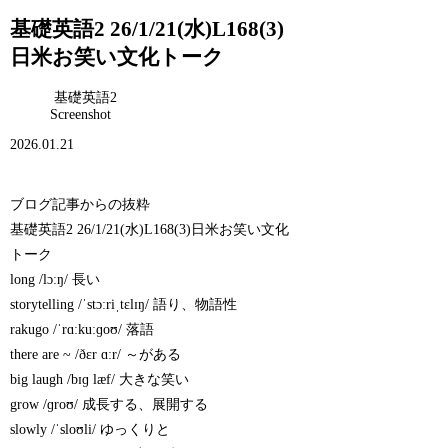
基礎英語2 26/1/21(水)L168(3)
日米お笑い文化トーク
基礎英語2
Screenshot
2026.01.21
ブログ記事からの抜粋
基礎英語2 26/1/21(水)L168(3)日米お笑い文化
トーク
long /lɔːŋ/ 長い
storytelling /ˈstɔːriˌtɛlɪŋ/ 語り、物語性
rakugo /ˈrɑːkuːɡoʊ/ 落語
there are ~ /ðɛr ɑːr/ ～がある
big laugh /bɪɡ læf/ 大きな笑い
grow /ɡroʊ/ 成長する、展開する
slowly /ˈsloʊli/ ゆっくりと