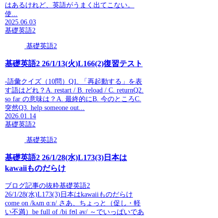
はあるけれど、英語がうまく出てこない。
使...
2025.06.03
基礎英語2
基礎英語2
基礎英語2 26/1/13(火)L166(2)復習テスト
-語彙クイズ（10問）Q1. 「再起動する」を表
す語はどれ？A. restart / B. reload / C. returnQ2.
so far の意味は？A. 最終的にB. 今のところC.
突然Q3. help someone out...
2026.01.14
基礎英語2
基礎英語2
基礎英語2 26/1/28(水)L173(3)日本は
kawaiiものだらけ
ブログ記事の抜粋基礎英語2
26/1/28(水)L173(3)日本はkawaiiものだらけ
come on /kʌm ɑːn/ さあ、ちょっと（促し・軽
い不満）be full of /bi fʊl əv/ ～でいっぱいであ