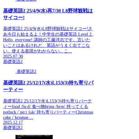
基礎英語2 25/4/9(水)再7/30 L8野球観戦は
サイコー!
基礎英語2 25/4/9(水)L8野球観戦はサイコー!さ
あ今日も始まるよ！中学生の基礎英語 Level 2.
Hello, everyone! 講師の工藤洋志です。言いた
いことはあるけれど、英語がうまく出てこな
い。使える表現がわからない。こ...
2025.07.30
基礎英語2
基礎英語2
基礎英語2 25/12/17(水)L153(3)持ち寄りパ
ーティー
基礎英語2 25/12/17(水)L153(3)持ち寄りパーテ
ィーfood /fuːd/ 食べ物bring /brɪŋ/ 持ってくる
potluck /ˈpɑːtˌlʌk/ 持ち寄りパーティーChristmas
cake /ˈkrɪsməs ...
2025.12.17
基礎英語2