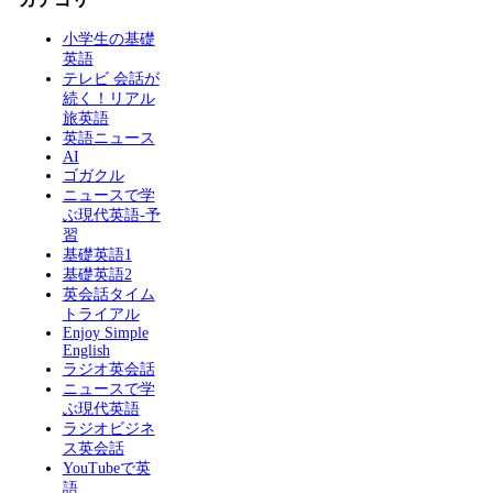
小学生の基礎
英語
テレビ 会話が
続く！リアル
旅英語
英語ニュース
AI
ゴガクル
ニュースで学
ぶ現代英語-予
習
基礎英語1
基礎英語2
英会話タイム
トライアル
Enjoy Simple
English
ラジオ英会話
ニュースで学
ぶ現代英語
ラジオビジネ
ス英会話
YouTubeで英
語