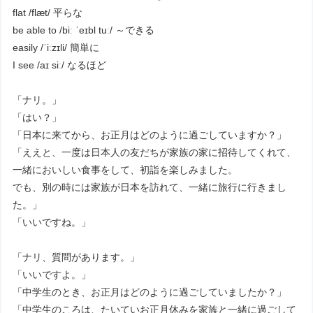
flat /flæt/ 平らな
be able to /biː ˈeɪbl tuː/ ～できる
easily /ˈiːzɪli/ 簡単に
I see /aɪ siː/ なるほど
「ナリ。」
「はい？」
「日本に来てから、お正月はどのように過ごしていますか？」
「ええと、一度は日本人の友だちが家族の家に招待してくれて、
一緒においしい食事をして、初詣を楽しみました。
でも、別の時には家族が日本を訪れて、一緒に旅行に行きまし
た。」
「いいですね。」
「ナリ、質問があります。」
「いいですよ。」
「中学生のとき、お正月はどのように過ごしていましたか？」
「中学生のころは、たいていお正月休みを家族と一緒に過ごして