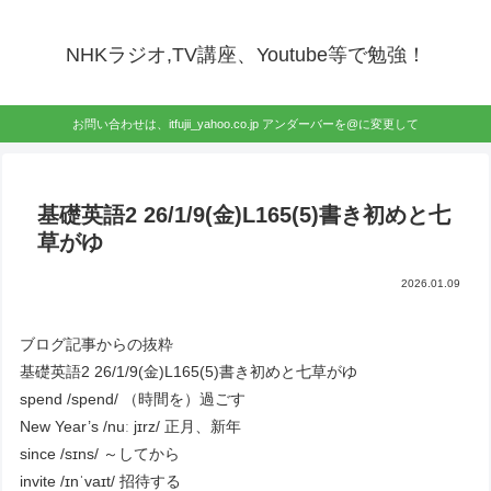
NHKラジオ,TV講座、Youtube等で勉強！
お問い合わせは、itfujii_yahoo.co.jp アンダーバーを@に変更して
基礎英語2 26/1/9(金)L165(5)書き初めと七
草がゆ
2026.01.09
ブログ記事からの抜粋
基礎英語2 26/1/9(金)L165(5)書き初めと七草がゆ
spend /spend/ （時間を）過ごす
New Year’s /nuː jɪrz/ 正月、新年
since /sɪns/ ～してから
invite /ɪnˈvaɪt/ 招待する