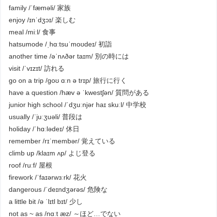
family /ˈfæməli/ 家族
enjoy /ɪnˈdʒɔɪ/ 楽しむ
meal /miːl/ 食事
hatsumode /ˌhɑːtsuˈmoʊdeɪ/ 初詣
another time /əˈnʌðər taɪm/ 別の時には
visit /ˈvɪzɪt/ 訪れる
go on a trip /ɡoʊ ɑːn ə trɪp/ 旅行に行く
have a question /hæv ə ˈkwestʃən/ 質問がある
junior high school /ˈdʒuːnjər haɪ skuːl/ 中学校
usually /ˈjuːʒuəli/ 普段は
holiday /ˈhɑːlədeɪ/ 休日
remember /rɪˈmembər/ 覚えている
climb up /klaɪm ʌp/ よじ登る
roof /ruːf/ 屋根
firework /ˈfaɪərwɜːrk/ 花火
dangerous /ˈdeɪndʒərəs/ 危険な
a little bit /ə ˈlɪtl bɪt/ 少し
not as ~ as /nɑːt æz/ ～ほど…でない