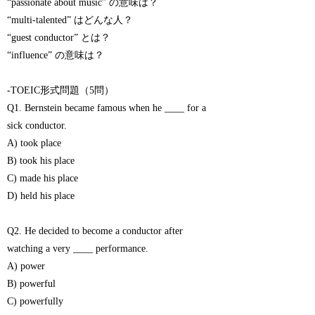
“passionate about music” の意味は？
“multi-talented” はどんな人？
“guest conductor” とは？
“influence” の意味は？
-TOEIC形式問題（5問）
Q1. Bernstein became famous when he ____ for a
sick conductor.
A) took place
B) took his place
C) made his place
D) held his place
Q2. He decided to become a conductor after
watching a very ____ performance.
A) power
B) powerful
C) powerfully