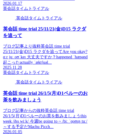
2026.01.17
英会話タイムトライアル
英会話タイムトライアル
英会話 time trial 25/11/21(金)D15 ラクダ
を追って
ブログ記事より抜粋英会話 time trial
25/11/21(金)D15 ラクダを追ってAre you okay?
ɑːr juː oʊˈkeɪ 大丈夫ですか？happened ˈhæpənd
起こったactually ˈæktʃuəl...
2025.11.28
英会話タイムトライアル
英会話タイムトライアル
英会話 time trial 26/1/5(月)D1ペルーのお
茶を飲みましょう
ブログ記事からの抜粋英会話 time trial
26/1/5(月)D1ペルーのお茶を飲みましょうthis
week /ðɪs wiːk/ 今週be going to ~ /biː ˈɡoʊɪŋ tuː/
～する予定だMachu Picch...
2026.01.05