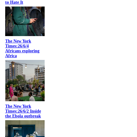
to Hate It
The New York
Times:26/6/4
Africans exploring
Africa
The New York
Times:26/6/2 Inside
the Ebola outbreak