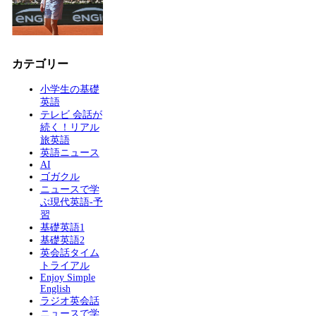
カテゴリー
小学生の基礎
英語
テレビ 会話が
続く！リアル
旅英語
英語ニュース
AI
ゴガクル
ニュースで学
ぶ現代英語-予
習
基礎英語1
基礎英語2
英会話タイム
トライアル
Enjoy Simple
English
ラジオ英会話
ニュースで学