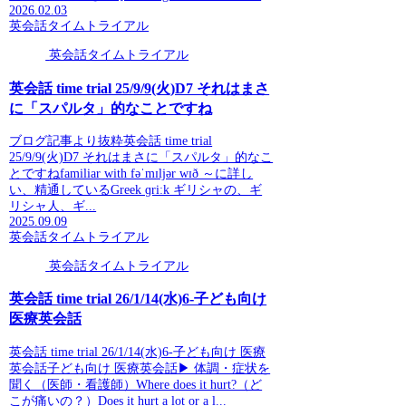
2026.02.03
英会話タイムトライアル
英会話タイムトライアル
英会話 time trial 25/9/9(火)D7 それはまさ
に「スパルタ」的なことですね
ブログ記事より抜粋英会話 time trial
25/9/9(火)D7 それはまさに「スパルタ」的なこ
とですねfamiliar with fəˈmɪljər wɪð ～に詳し
い、精通しているGreek ɡriːk ギリシャの、ギ
リシャ人、ギ...
2025.09.09
英会話タイムトライアル
英会話タイムトライアル
英会話 time trial 26/1/14(水)6-子ども向け
医療英会話
英会話 time trial 26/1/14(水)6-子ども向け 医療
英会話子ども向け 医療英会話▶ 体調・症状を
聞く（医師・看護師）Where does it hurt?（ど
こが痛いの？）Does it hurt a lot or a l...