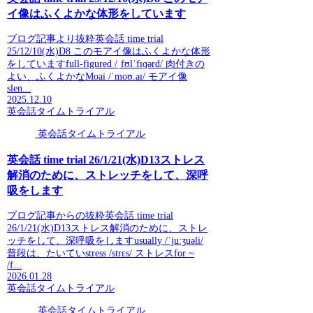
イ像はふくよかな体形をしています
ブログ記事より抜粋英会話 time trial
25/12/10(水)D8 このモアイ像はふくよかな体形
をしていますfull-figured /ˌfʊlˈfɪɡərd/ 肉付きの
よい、ふくよかなMoai /ˈmoʊ.aɪ/ モアイ像
slen...
2025.12.10
英会話タイムトライアル
英会話タイムトライアル
英会話 time trial 26/1/21(水)D13ストレス
解消のために、ストレッチをして、深呼
吸をします
ブログ記事からの抜粋英会話 time trial
26/1/21(水)D13ストレス解消のために、ストレ
ッチをして、深呼吸をしますusually /ˈjuːʒuəli/
普段は、たいていstress /strɛs/ ストレスfor ~
/f...
2026.01.28
英会話タイムトライアル
英会話タイムトライアル