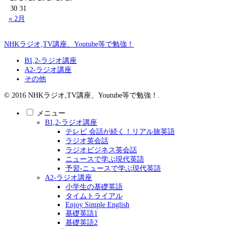
30
31
« 2月
NHKラジオ,TV講座、Youtube等で勉強！
B1,2-ラジオ講座
A2-ラジオ講座
その他
© 2016 NHKラジオ,TV講座、Youtube等で勉強！.
メニュー
B1,2-ラジオ講座
テレビ 会話が続く！リアル旅英語
ラジオ英会話
ラジオビジネス英会話
ニュースで学ぶ現代英語
予習-ニュースで学ぶ現代英語
A2-ラジオ講座
小学生の基礎英語
タイムトライアル
Enjoy Simple English
基礎英語1
基礎英語2