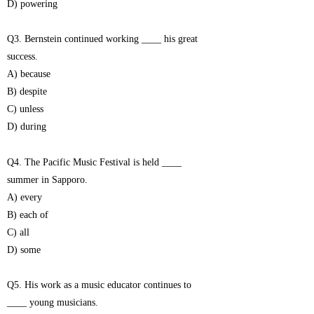
D) powering
Q3. Bernstein continued working ____ his great
success.
A) because
B) despite
C) unless
D) during
Q4. The Pacific Music Festival is held ____
summer in Sapporo.
A) every
B) each of
C) all
D) some
Q5. His work as a music educator continues to
____ young musicians.