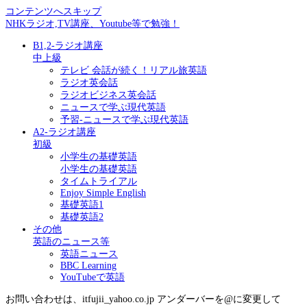
コンテンツへスキップ
NHKラジオ,TV講座、Youtube等で勉強！
B1,2-ラジオ講座
中上級
テレビ 会話が続く！リアル旅英語
ラジオ英会話
ラジオビジネス英会話
ニュースで学ぶ現代英語
予習-ニュースで学ぶ現代英語
A2-ラジオ講座
初級
小学生の基礎英語
小学生の基礎英語
タイムトライアル
Enjoy Simple English
基礎英語1
基礎英語2
その他
英語のニュース等
英語ニュース
BBC Learning
YouTubeで英語
お問い合わせは、itfujii_yahoo.co.jp アンダーバーを@に変更して