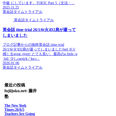
中級 にしています。TOEIC Part 5（文法・...
2025.11.25
英会話タイムトライアル
英会話タイムトライアル
英会話 time trial 26/1/6(火)D2肩が凝って
しまいました
ブログ記事からの抜粋英会話 time trial
26/1/6(火)D2肩が凝ってしまいましたfeel /fiːl/
感じるgreat /ɡreɪt/ とても良い、最高のa little /ə
ˈlɪtl/ 少しcarsick /ˈkɑːr...
2026.01.06
英会話タイムトライアル
最近の投稿
fujiijuku.net: 藤井
塾
The New York
Times:26/6/5
Teachers Are Going