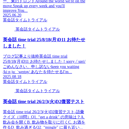
ー、東のトロントAround the world we're on the
move.Speak up every week and you'll
improve.You...
2025.06.20
英会話タイムトライアル
英会話タイムトライアル
英会話 time trial 25/8/18(月)D11 お待たせ
しました！
ブログ記事より抜粋英会話 time trial
25/8/18(月)D11 お待たせしました！sorry /ˈsɒri/
ごめんなさい、申し訳ないkeep you waiting
/kiːp juː ˈweɪtɪŋ/ あなたを待たせるI'm...
2025.08.18
英会話タイムトライアル
英会話タイムトライアル
英会話 time trial 26/2/3(火)D2復習テスト
英会話 time trial 26/2/3(火)D2復習テスト-語彙
クイズ（10問）Q1. “get a drink” の意味は？A.
飲み会を開くB. 飲み物を取りに行くC. お酒を
作るD. 飲み過ぎるQ2. “mingle” に最も近い...