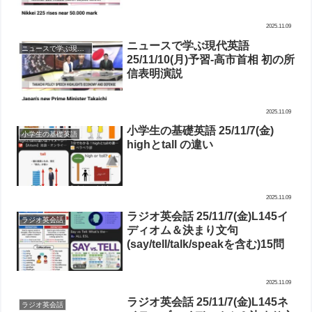
2025.11.09
ニュースで学ぶ現代英語
ニュースで学ぶ現代英語-予習
25/11/10(月)予習-高市首相 初の所
信表明演説
2025.11.09
小学生の基礎英語 25/11/7(金)
小学生の基礎英語
highとtall の違い
2025.11.09
ラジオ英会話 25/11/7(金)L145イ
ラジオ英会話
ディオム＆決まり文句
(say/tell/talk/speakを含む)15問
2025.11.09
ラジオ英会話 25/11/7(金)L145ネ
ラジオ英会話