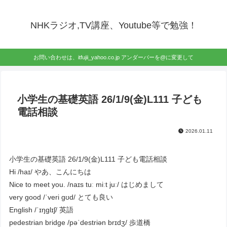
NHKラジオ,TV講座、Youtube等で勉強！
お問い合わせは、itfujii_yahoo.co.jp アンダーバーを@に変更して
小学生の基礎英語 26/1/9(金)L111 子ども
電話相談
2026.01.11
小学生の基礎英語 26/1/9(金)L111 子ども電話相談
Hi /haɪ/ やあ、こんにちは
Nice to meet you. /naɪs tuː miːt juː/ はじめまして
very good /ˈveri ɡʊd/ とても良い
English /ˈɪŋɡlɪʃ/ 英語
pedestrian bridge /pəˈdestriən brɪdʒ/ 歩道橋