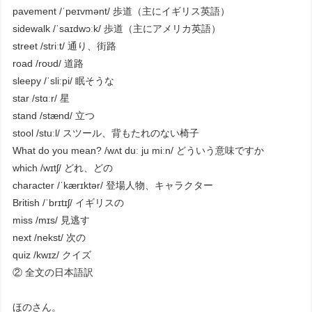
pavement /ˈpeɪvmənt/ 歩道（主にイギリス英語）
sidewalk /ˈsaɪdwɔːk/ 歩道（主にアメリカ英語）
street /striːt/ 通り、街路
road /roʊd/ 道路
sleepy /ˈsliːpi/ 眠そうな
star /stɑːr/ 星
stand /stænd/ 立つ
stool /stuːl/ スツール、背もたれのない椅子
What do you mean? /wʌt duː ju miːn/ どういう意味ですか
which /wɪtʃ/ どれ、どの
character /ˈkærɪktər/ 登場人物、キャラクター
British /ˈbrɪtɪʃ/ イギリスの
miss /mɪs/ 見逃す
next /nekst/ 次の
quiz /kwɪz/ クイズ
② 全文の日本語訳
ほのさん。