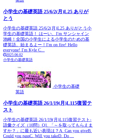
英語
小学生の基礎英語 25/6/2(月)L25 ありが
とう
小学生の基礎英語 25/6/2(月)L25 ありがとう小
学生の基礎英語！ はーい、I'm サンシャイン
池崎！全国の小学生による小学生のための基
礎英語。始まるよー！I'm on fire! Hello
everyone! I'm Kyle C...
2025.06.02
小学生の基礎英語
小学生の基礎
英語
小学生の基礎英語 26/1/19(月)L115復習テ
スト
小学生の基礎英語 26/1/19(月)L115復習テスト-
語彙クイズ（10問）Q1. 「～を取ってもらえま
すか？」に最も近い表現は？A. Can you giveB.
Could you passC. Will you takeD. Do ...