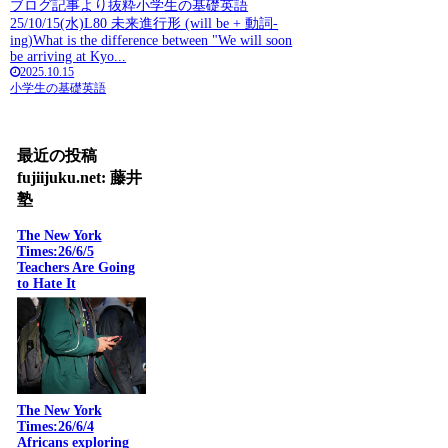
ブログ記事より抜粋小学生の基礎英語
25/10/15(水)L80 未来進行形 (will be + 動詞-
ing)What is the difference between "We will soon
be arriving at Kyo...
2025.10.15
小学生の基礎英語
最近の投稿
fujiijuku.net: 藤井
塾
The New York
Times:26/6/5
Teachers Are Going
to Hate It
The New York
Times:26/6/4
Africans exploring