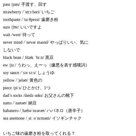
pass /pæs/ 手渡す、回す
strawberry /ˈstrɔːbəri/ いちご
toothpaste /ˈtuːθpeɪst/ 歯磨き粉
sure /ʃʊr/ いいですよ
wait /weɪt/ 待って
never mind /ˈnevər maɪnd/ やっぱりいい、気に
しないで
black bean /ˌblæk ˈbiːn/ 黒豆
ew /juː/ うわっ、えーっ（嫌悪を表す感嘆詞）
soy sauce /ˈsɔɪ sɔːs/ しょうゆ
yellow /ˈjeləʊ/ 黄色の
piece /piːs/ ひとかけ、1つ
dad’s socks /dædz sɒks/ お父さんの靴下
natto /ˈnætəʊ/ 納豆
habanero /ˌhæbəˈnɛərəʊ/ ハバネロ（唐辛子）
sea anemone /ˌsiː əˈnɛməni/ イソギンチャク
いちご味の歯磨き粉を取ってくれる？