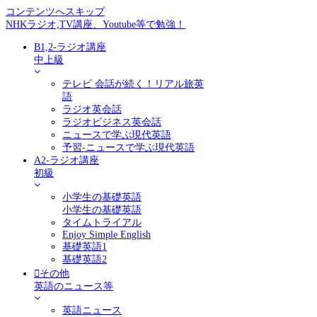
コンテンツへスキップ
NHKラジオ,TV講座、Youtube等で勉強！
B1,2-ラジオ講座
中上級
テレビ 会話が続く！リアル旅英
語
ラジオ英会話
ラジオビジネス英会話
ニュースで学ぶ現代英語
予習-ニュースで学ぶ現代英語
A2-ラジオ講座
初級
小学生の基礎英語
小学生の基礎英語
タイムトライアル
Enjoy Simple English
基礎英語1
基礎英語2
その他
英語のニュース等
英語ニュース