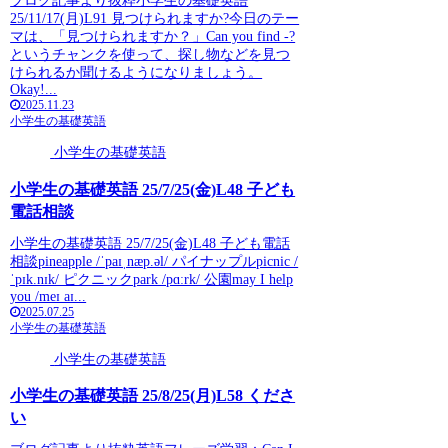
ブログ記事より抜粋小学生の基礎英語
25/11/17(月)L91 見つけられますか?今日のテー
マは、「見つけられますか？」Can you find -?
というチャンクを使って、探し物などを見つ
けられるか聞けるようになりましょう。
Okay!...
2025.11.23
小学生の基礎英語
小学生の基礎英語
小学生の基礎英語 25/7/25(金)L48 子ども
電話相談
小学生の基礎英語 25/7/25(金)L48 子ども電話
相談pineapple /ˈpaɪˌnæp.əl/ パイナップルpicnic /
ˈpɪk.nɪk/ ピクニックpark /pɑːrk/ 公園may I help
you /meɪ aɪ...
2025.07.25
小学生の基礎英語
小学生の基礎英語
小学生の基礎英語 25/8/25(月)L58 くださ
い