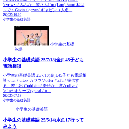
ˈɛvriwʌn/ みんな、皆さんI’m (I am) /aɪm/ 私は
～ですGavin /ˈɡævɪn/ ギャビン（人名...
2025.10.10
小学生の基礎英語
小学生の基礎
英語
小学生の基礎英語 25/7/18(金)L45子ども
電話相談
小学生の基礎英語 25/7/18(金)L45子ども電話相
談-otter /ˈɑːtər/ カワウソoffer /ˈɔːfər/ 提供す
る、差し出すodd /ɑːd/ 奇妙な、変なolive /
ˈɑːlɪv/ オリーブtypical /ˈtɪ...
2025.07.18
小学生の基礎英語
小学生の基礎英語
小学生の基礎英語 25/5/14(水)L17行って
みよう