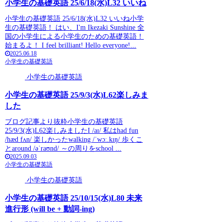
小学生の基礎英語 25/6/18(水)L32 いいね
小学生の基礎英語 25/6/18(水)L32 いいね小学
生の基礎英語！ はい、I'm Ikezaki Sunshine 全
国の小学生による小学生のための基礎英語！
始まるよ！ I feel brilliant! Hello everyone!...
2025.06.18
小学生の基礎英語
小学生の基礎英語
小学生の基礎英語 25/9/3(水)L62楽しみま
した
ブログ記事より抜粋小学生の基礎英語
25/9/3(水)L62楽しみましたI /aɪ/ 私はhad fun
/hæd fʌn/ 楽しかったwalking /ˈwɔː.kɪŋ/ 歩くこ
とaround /əˈraʊnd/ ～の周りをschool ...
2025.09.03
小学生の基礎英語
小学生の基礎英語
小学生の基礎英語 25/10/15(水)L80 未来
進行形 (will be + 動詞-ing)