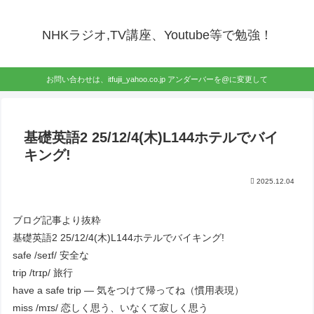
NHKラジオ,TV講座、Youtube等で勉強！
お問い合わせは、itfujii_yahoo.co.jp アンダーバーを@に変更して
基礎英語2 25/12/4(木)L144ホテルでバイ
キング!
2025.12.04
ブログ記事より抜粋
基礎英語2 25/12/4(木)L144ホテルでバイキング!
safe /seɪf/ 安全な
trip /trɪp/ 旅行
have a safe trip — 気をつけて帰ってね（慣用表現）
miss /mɪs/ 恋しく思う、いなくて寂しく思う