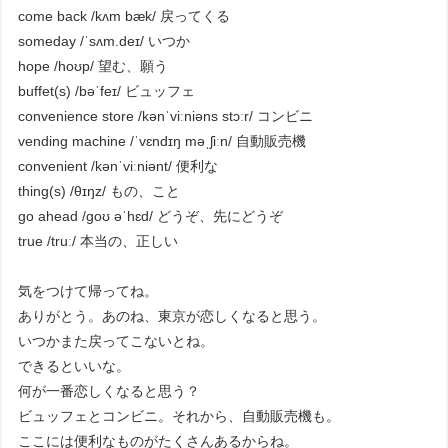
come back /kʌm bæk/ 戻ってくる
someday /ˈsʌm.deɪ/ いつか
hope /hoʊp/ 望む、願う
buffet(s) /bəˈfeɪ/ ビュッフェ
convenience store /kənˈviːniəns stɔːr/ コンビニ
vending machine /ˈvɛndɪŋ məˌʃiːn/ 自動販売機
convenient /kənˈviːniənt/ 便利な
thing(s) /θɪŋz/ もの、こと
go ahead /goʊ əˈhɛd/ どうぞ、先にどうぞ
true /truː/ 本当の、正しい
気をつけて帰ってね。
ありがとう。あのね、東京が恋しくなると思う。
いつかまた戻ってこないとね。
できるといいな。
何が一番恋しくなると思う？
ビュッフェとコンビニ。それから、自動販売機も。
ここには便利なものがたくさんあるからね。