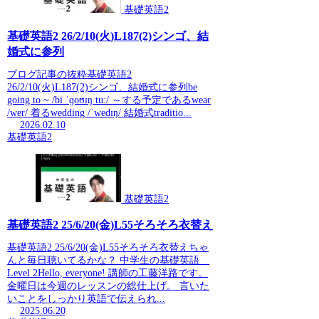
基礎英語2
基礎英語2 26/2/10(火)L187(2)シンゴ、結
婚式に参列
ブログ記事の抜粋基礎英語2
26/2/10(火)L187(2)シンゴ、結婚式に参列be
going to ~ /bi ˈɡoʊɪŋ tuː/ ～する予定であるwear
/wer/ 着るwedding /ˈwedɪŋ/ 結婚式traditio...
2026.02.10
基礎英語2
基礎英語2
基礎英語2 25/6/20(金)L55そろそろ衣替え
基礎英語2 25/6/20(金)L55そろそろ衣替えちゃ
んと毎日聴いてるかな？ 中学生の基礎英語
Level 2Hello, everyone! 講師の工藤洋路です。
金曜日は今週のレッスンの総仕上げ。 言いた
いことをしっかり英語で伝えられ...
2025.06.20