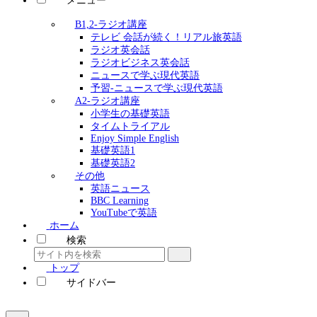
メニュー
B1,2-ラジオ講座
テレビ 会話が続く！リアル旅英語
ラジオ英会話
ラジオビジネス英会話
ニュースで学ぶ現代英語
予習-ニュースで学ぶ現代英語
A2-ラジオ講座
小学生の基礎英語
タイムトライアル
Enjoy Simple English
基礎英語1
基礎英語2
その他
英語ニュース
BBC Learning
YouTubeで英語
ホーム
検索
トップ
サイドバー