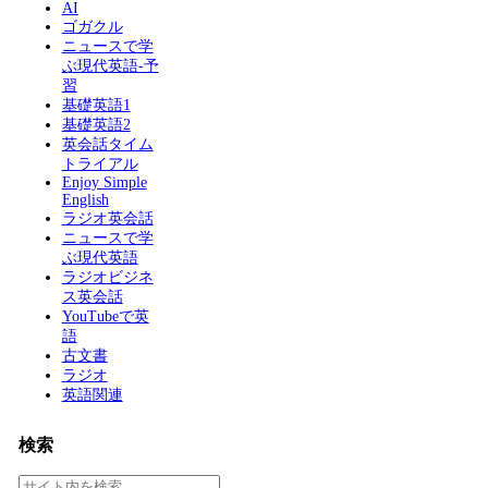
AI
ゴガクル
ニュースで学
ぶ現代英語-予
習
基礎英語1
基礎英語2
英会話タイム
トライアル
Enjoy Simple
English
ラジオ英会話
ニュースで学
ぶ現代英語
ラジオビジネ
ス英会話
YouTubeで英
語
古文書
ラジオ
英語関連
検索