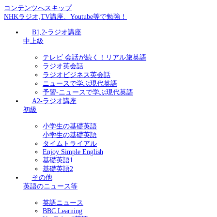
コンテンツへスキップ
NHKラジオ,TV講座、Youtube等で勉強！
B1,2-ラジオ講座
中上級
テレビ 会話が続く！リアル旅英語
ラジオ英会話
ラジオビジネス英会話
ニュースで学ぶ現代英語
予習-ニュースで学ぶ現代英語
A2-ラジオ講座
初級
小学生の基礎英語
小学生の基礎英語
タイムトライアル
Enjoy Simple English
基礎英語1
基礎英語2
その他
英語のニュース等
英語ニュース
BBC Learning