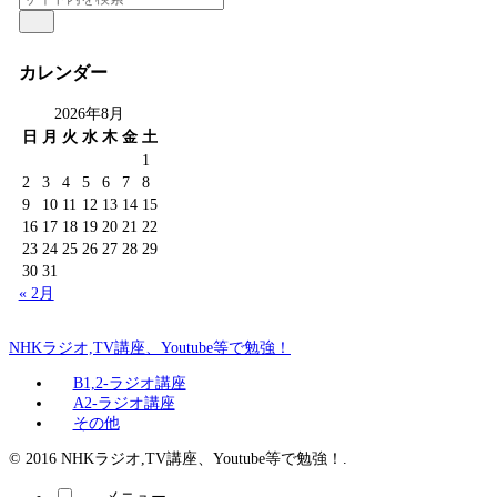
カレンダー
2026年8月
日
月
火
水
木
金
土
1
2
3
4
5
6
7
8
9
10
11
12
13
14
15
16
17
18
19
20
21
22
23
24
25
26
27
28
29
30
31
« 2月
NHKラジオ,TV講座、Youtube等で勉強！
B1,2-ラジオ講座
A2-ラジオ講座
その他
© 2016 NHKラジオ,TV講座、Youtube等で勉強！.