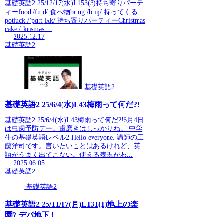
基礎英語2 25/12/17(水)L153(3)持ち寄りパーテ
ィーfood /fuːd/ 食べ物bring /brɪŋ/ 持ってくる
potluck /ˈpɑːtˌlʌk/ 持ち寄りパーティーChristmas
cake /ˈkrɪsməs ...
2025.12.17
基礎英語2
基礎英語2
基礎英語2 25/6/4(水)L43梅雨って何だ?!
基礎英語2 25/6/4(水)L43梅雨って何だ?!6月4日
は虫歯予防デー。歯磨きはしっかりね。 中学
生の基礎英語レベル2 Hello everyone. 講師の工
藤洋司です。言いたいことはあるけれど、英
語がうまく出てこない。使える表現がわ...
2025.06.05
基礎英語2
基礎英語2
基礎英語2 25/11/17(月)L131(1)地上の楽
園? デパ地下 !