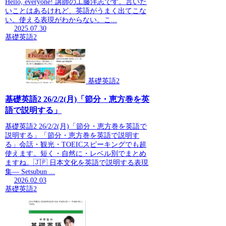
Hello, everyone! 講師の工藤洋志です。言いた
いことはあるけれど、英語がうまく出てこな
い。使える表現がわからない。こ...
2025.07.30
基礎英語2
基礎英語2
基礎英語2 26/2/2(月)「節分・恵方巻を英
語で説明する」
基礎英語2 26/2/2(月)「節分・恵方巻を英語で
説明する」「節分・恵方巻を英語で説明す
る」会話・観光・TOEICスピーキングでも超
使えます。短く・自然に・レベル別でまとめ
ますね。🇯🇵 日本文化を英語で説明する表現
集― Setsubun ...
2026.02.03
基礎英語2