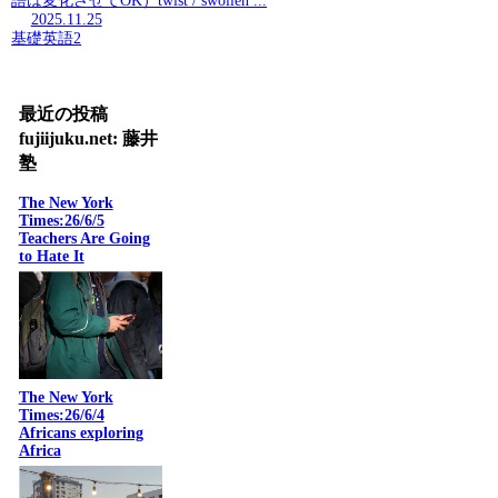
語は変化させてOK）twist / swollen ...
2025.11.25
基礎英語2
最近の投稿
fujiijuku.net: 藤井
塾
The New York
Times:26/6/5
Teachers Are Going
to Hate It
The New York
Times:26/6/4
Africans exploring
Africa