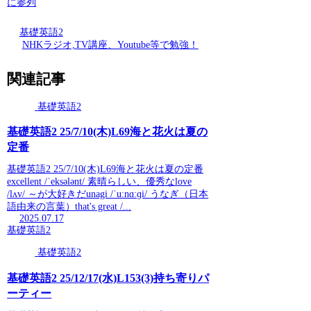
に参列
基礎英語2
NHKラジオ,TV講座、Youtube等で勉強！
関連記事
基礎英語2
基礎英語2 25/7/10(木)L69海と花火は夏の
定番
基礎英語2 25/7/10(木)L69海と花火は夏の定番
excellent /ˈeksələnt/ 素晴らしい、優秀なlove
/lʌv/ ～が大好きだunagi /ˈuːnɑːɡi/ うなぎ（日本
語由来の言葉）that's great /...
2025.07.17
基礎英語2
基礎英語2
基礎英語2 25/12/17(水)L153(3)持ち寄りパ
ーティー