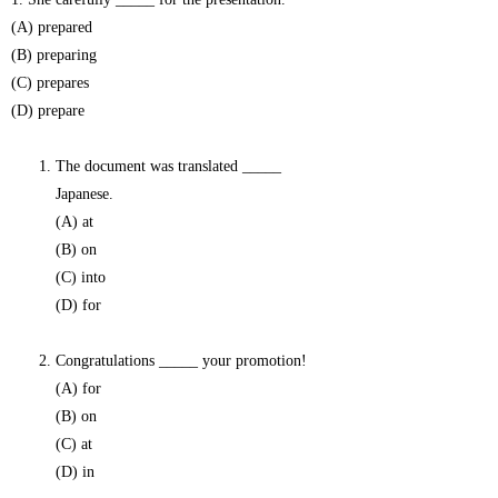
(A) prepared
(B) preparing
(C) prepares
(D) prepare
The document was translated _____
Japanese.
(A) at
(B) on
(C) into
(D) for
Congratulations _____ your promotion!
(A) for
(B) on
(C) at
(D) in