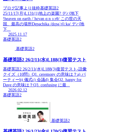
ブログ記事より抜粋基礎英語2
25/11/17(月)L131(1)地上の楽園? デパ地下
!heaven on earth /ˈhɛvən ɑːn ɜːrθ/ この世の天
国、最高の場所Depachika /dɛpəˈtʃiːkə/ デパ地
下...
2025.11.17
基礎英語2
基礎英語2
基礎英語2 26/2/11(水)L188(3)復習テスト
基礎英語2 26/2/11(水)L188(3)復習テスト-語彙
クイズ（10問）Q1. ceremony の意味は？a) パ
ーティーb) 儀式c) 会議d) 集会Q2. happy for
Dave の意味は？Q3. confusing に最...
2026.02.12
基礎英語2
基礎英語2
基礎英語2 26/1/23(金)L170(5)復習テスト