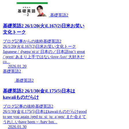
基礎英語2
基礎英語2 26/1/20(火)L167(2)日米お笑い
文化トーク
ブログ記事からの抜粋基礎英語2
26/1/20(火)L167(2)日米お笑い文化トーク
Japanese /ˌdʒæpəˈniːz/ 日本の／日本語isn’t great
/ˈɡreɪt/ あまり上手ではないlove /lʌv/ 大好きだ
co...
2026.01.20
基礎英語2
基礎英語2
基礎英語2 26/1/30(金)L175(5)日本は
kawaiiものだらけ
ブログ記事の抜粋基礎英語2
26/1/30(金)L175(5)日本はkawaiiものだらけgood
to see you again /ɡʊd tuː siː juː əˈɡen/ また会えて
うれしいhave been ~ /hæv bɪn...
2026.01.30