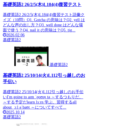
基礎英語2 26/2/5(木)L184(4)復習テスト
基礎英語2 26/2/5(木)L184(4)復習テスト語彙ク
イズ（10問）Q1. Gotcha の意味は？Q2. yell は
どんな声の出し方？Q3. well done はどんな場
面で使う？Q4. nail it の意味は？Q5. tig...
2026.02.06
基礎英語2
基礎英語2
基礎英語2 25/10/14(火)L112引っ越しのお
手伝い
基礎英語2 25/10/14(火)L112引っ越しのお手伝
いI'm going to aɪm ˈɡoʊɪŋ tə ～するつもりだ、
～する予定だlearn lɜːrn 学ぶ、習得するall
about ˌɔːl əˈbaʊt ～についてすべて...
2025.10.14
基礎英語2