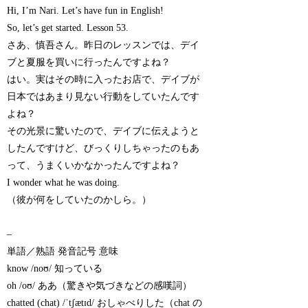
Hi, I’m Nari. Let’s have fun in English!
So, let’s get started. Lesson 53.
さあ、慎吾さん。昨日のレッスンでは、デイ
ブと夏服を買いに行ったんですよね？
はい。実はその時に入ったお店で、デイブが
日本ではあまり見ない行動をしていたんです
よね？
その光景に驚いたので、デイブに伝えようと
したんですけど、びっくりしちゃったのもあ
って、うまくいかなかったんですよね？
I wonder what he was doing.
（彼が何をしていたのかしら。）
–
単語／熟語 発音記号 意味
know /noʊ/ 知っている
oh /oʊ/ ああ（驚きや気づきなどの感嘆詞）
chatted (chat) /ˈtʃætɪd/ おしゃべりした（chat の