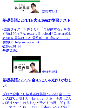
基礎英語2
基礎英語2 26/1/13(火)L166(2)復習テスト
-語彙クイズ（10問）Q1. 「再起動する」を表
す語はどれ？A. restart / B. reload / C. returnQ2.
so far の意味は？A. 最終的にB. 今のところC.
突然Q3. help someone out...
2026.01.14
基礎英語2
基礎英語2
基礎英語2 25/5/9(金)L5こいのぼりが欲し
い!
ブログ記事より抜粋基礎英語2 25/5/9(金)L5こ
いのぼりが欲しい!-Let’s try! さあ、今週はこい
のぼりやかしわもちなど子どもの日に関する
テーマでしたね。 はい。日本のいろんな祝日