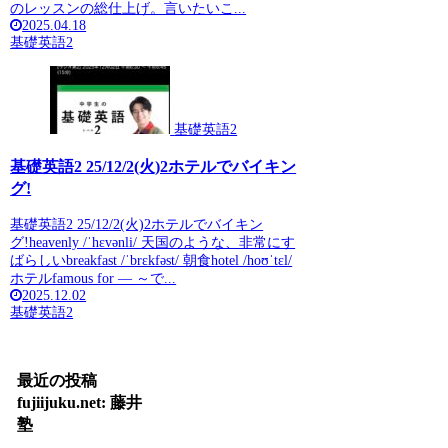
のレッスンの総仕上げ。言いたいこ...
2025.04.18
基礎英語2
基礎英語2
基礎英語2 25/12/2(火)2ホテルでバイキン
グ!
基礎英語2 25/12/2(火)2ホテルでバイキン
グ!heavenly /ˈhɛvənli/ 天国のような、非常にす
ばらしいbreakfast /ˈbrɛkfəst/ 朝食hotel /hoʊˈtɛl/
ホテルfamous for — ～で...
2025.12.02
基礎英語2
最近の投稿
fujiijuku.net: 藤井
塾