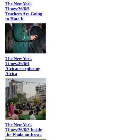
The New York
Times:26/6/5
Teachers Are Going
to Hate It
The New York
Times:26/6/4
Africans exploring
Africa
The New York
Times:26/6/2 Inside
the Ebola outbreak