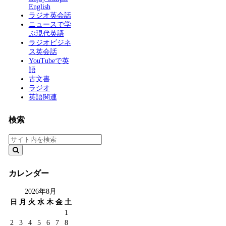
English
ラジオ英会話
ニュースで学
ぶ現代英語
ラジオビジネ
ス英会話
YouTubeで英
語
古文書
ラジオ
英語関連
検索
カレンダー
2026年8月
日
月
火
水
木
金
土
1
2
3
4
5
6
7
8