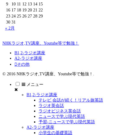
9
10
11
12
13
14
15
16
17
18
19
20
21
22
23
24
25
26
27
28
29
30
31
« 2月
NHKラジオ,TV講座、Youtube等で勉強！
B1,2-ラジオ講座
A2-ラジオ講座
その他
© 2016 NHKラジオ,TV講座、Youtube等で勉強！.
メニュー
B1,2-ラジオ講座
テレビ 会話が続く！リアル旅英語
ラジオ英会話
ラジオビジネス英会話
ニュースで学ぶ現代英語
予習-ニュースで学ぶ現代英語
A2-ラジオ講座
小学生の基礎英語