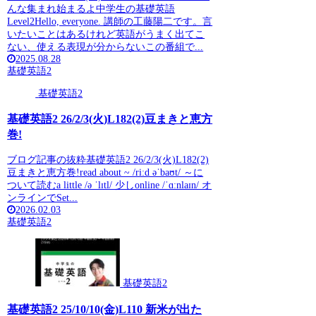
んな集まれ始まるよ中学生の基礎英語
Level2Hello, everyone. 講師の工藤陽二です。言
いたいことはあるけれど英語がうまく出てこ
ない、使える表現が分からないこの番組で...
2025.08.28
基礎英語2
基礎英語2
基礎英語2 26/2/3(火)L182(2)豆まきと恵方
巻!
ブログ記事の抜粋基礎英語2 26/2/3(火)L182(2)
豆まきと恵方巻!read about ~ /riːd əˈbaʊt/ ～に
ついて読むa little /ə ˈlɪtl/ 少しonline /ˈɑːnlaɪn/ オ
ンラインでSet...
2026.02.03
基礎英語2
基礎英語2
基礎英語2 25/10/10(金)L110 新米が出た