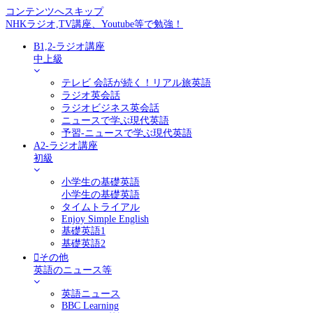
コンテンツへスキップ
NHKラジオ,TV講座、Youtube等で勉強！
B1,2-ラジオ講座
中上級
テレビ 会話が続く！リアル旅英語
ラジオ英会話
ラジオビジネス英会話
ニュースで学ぶ現代英語
予習-ニュースで学ぶ現代英語
A2-ラジオ講座
初級
小学生の基礎英語
小学生の基礎英語
タイムトライアル
Enjoy Simple English
基礎英語1
基礎英語2
その他
英語のニュース等
英語ニュース
BBC Learning