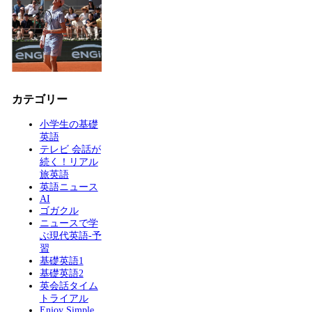
カテゴリー
小学生の基礎
英語
テレビ 会話が
続く！リアル
旅英語
英語ニュース
AI
ゴガクル
ニュースで学
ぶ現代英語-予
習
基礎英語1
基礎英語2
英会話タイム
トライアル
Enjoy Simple