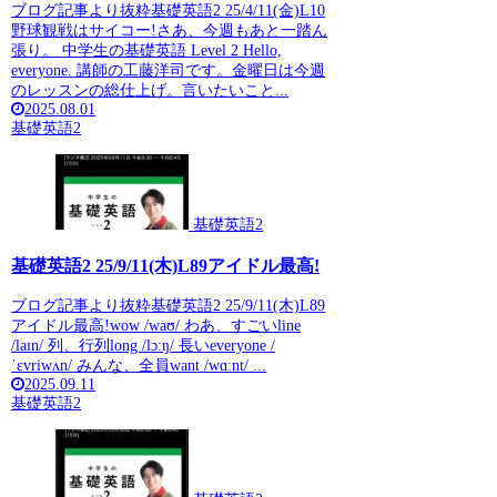
ブログ記事より抜粋基礎英語2 25/4/11(金)L10
野球観戦はサイコー!さあ、今週もあと一踏ん
張り。 中学生の基礎英語 Level 2 Hello,
everyone. 講師の工藤洋司です。金曜日は今週
のレッスンの総仕上げ。言いたいこと...
2025.08.01
基礎英語2
基礎英語2
基礎英語2 25/9/11(木)L89アイドル最高!
ブログ記事より抜粋基礎英語2 25/9/11(木)L89
アイドル最高!wow /waʊ/ わあ、すごいline
/laɪn/ 列、行列long /lɔːŋ/ 長いeveryone /
ˈɛvriwʌn/ みんな、全員want /wɑːnt/ ...
2025.09.11
基礎英語2