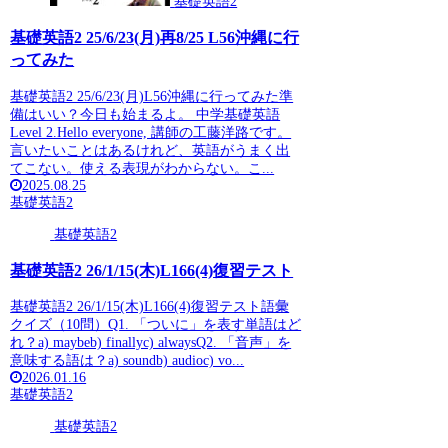
基礎英語2
基礎英語2 25/6/23(月)再8/25 L56沖縄に行
ってみた
基礎英語2 25/6/23(月)L56沖縄に行ってみた準
備はいい？今日も始まるよ。 中学基礎英語
Level 2.Hello everyone, 講師の工藤洋路です。
言いたいことはあるけれど、英語がうまく出
てこない。使える表現がわからない。こ...
2025.08.25
基礎英語2
基礎英語2
基礎英語2 26/1/15(木)L166(4)復習テスト
基礎英語2 26/1/15(木)L166(4)復習テスト語彙
クイズ（10問）Q1. 「ついに」を表す単語はど
れ？a) maybeb) finallyc) alwaysQ2. 「音声」を
意味する語は？a) soundb) audioc) vo...
2026.01.16
基礎英語2
基礎英語2