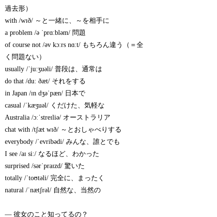
過去形）
with /wɪð/ ～と一緒に、～を相手に
a problem /ə ˈprɑːbləm/ 問題
of course not /əv kɔːrs nɑːt/ もちろん違う（＝全
く問題ない）
usually /ˈjuːʒuəli/ 普段は、通常は
do that /duː ðæt/ それをする
in Japan /ɪn dʒəˈpæn/ 日本で
casual /ˈkæʒuəl/ くだけた、気軽な
Australia /ɔːˈstreɪliə/ オーストラリア
chat with /tʃæt wɪð/ ～とおしゃべりする
everybody /ˈevribədi/ みんな、誰とでも
I see /aɪ siː/ なるほど、わかった
surprised /sərˈpraɪzd/ 驚いた
totally /ˈtoʊtəli/ 完全に、まったく
natural /ˈnætʃrəl/ 自然な、当然の
— 彼女のこと知ってるの？