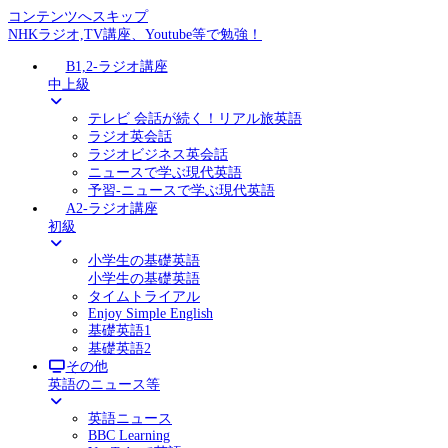
コンテンツへスキップ
NHKラジオ,TV講座、Youtube等で勉強！
B1,2-ラジオ講座
中上級
テレビ 会話が続く！リアル旅英語
ラジオ英会話
ラジオビジネス英会話
ニュースで学ぶ現代英語
予習-ニュースで学ぶ現代英語
A2-ラジオ講座
初級
小学生の基礎英語
小学生の基礎英語
タイムトライアル
Enjoy Simple English
基礎英語1
基礎英語2
その他
英語のニュース等
英語ニュース
BBC Learning