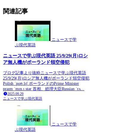
関連記事
ニュースで学
ぶ現代英語
ニュースで学ぶ現代英語 25/9/29(月)ロシ
ア無人機がポーランド領空侵犯
ブログ記事より抜粋ニュースで学ぶ現代英語
25/9/29(月)ロシア無人機がポーランド領空侵犯
Polish ˈpoʊ.lɪʃ ポーランドのPrime Minister
praɪm ˈmɪn.ɪ.stər 首相、総理大臣Russian ˈrʌ...
2025.09.29
ニュースで学ぶ現代英語
ニュースで学
ぶ現代英語