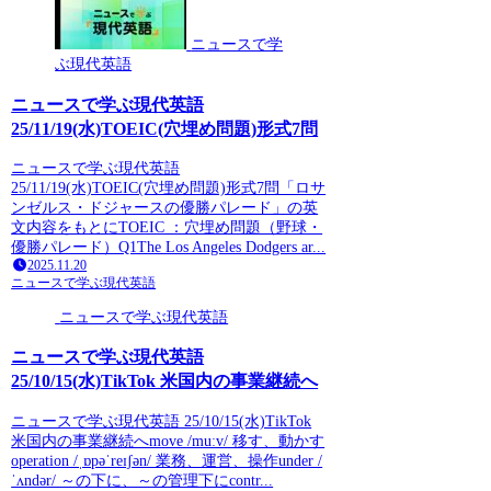
ニュースで学
ぶ現代英語
ニュースで学ぶ現代英語
25/11/19(水)TOEIC(穴埋め問題)形式7問
ニュースで学ぶ現代英語
25/11/19(水)TOEIC(穴埋め問題)形式7問「ロサ
ンゼルス・ドジャースの優勝パレード」の英
文内容をもとにTOEIC ：穴埋め問題（野球・
優勝パレード）Q1The Los Angeles Dodgers ar...
2025.11.20
ニュースで学ぶ現代英語
ニュースで学ぶ現代英語
ニュースで学ぶ現代英語
25/10/15(水)TikTok 米国内の事業継続へ
ニュースで学ぶ現代英語 25/10/15(水)TikTok
米国内の事業継続へmove /muːv/ 移す、動かす
operation /ˌɒpəˈreɪʃən/ 業務、運営、操作under /
ˈʌndər/ ～の下に、～の管理下にcontr...