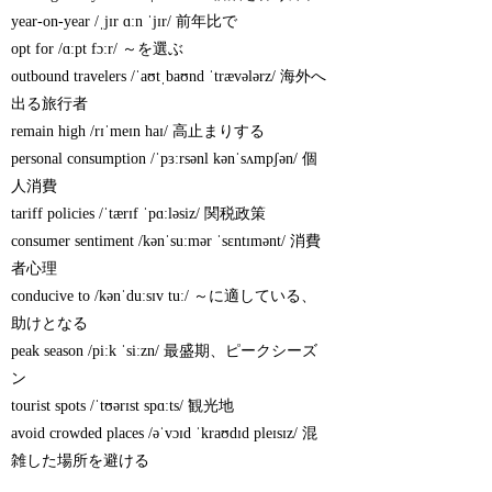
year-on-year /ˌjɪr ɑːn ˈjɪr/ 前年比で
opt for /ɑːpt fɔːr/ ～を選ぶ
outbound travelers /ˈaʊtˌbaʊnd ˈtrævələrz/ 海外へ
出る旅行者
remain high /rɪˈmeɪn haɪ/ 高止まりする
personal consumption /ˈpɜːrsənl kənˈsʌmpʃən/ 個
人消費
tariff policies /ˈtærɪf ˈpɑːləsiz/ 関税政策
consumer sentiment /kənˈsuːmər ˈsɛntɪmənt/ 消費
者心理
conducive to /kənˈduːsɪv tuː/ ～に適している、
助けとなる
peak season /piːk ˈsiːzn/ 最盛期、ピークシーズ
ン
tourist spots /ˈtʊərɪst spɑːts/ 観光地
avoid crowded places /əˈvɔɪd ˈkraʊdɪd pleɪsɪz/ 混
雑した場所を避ける