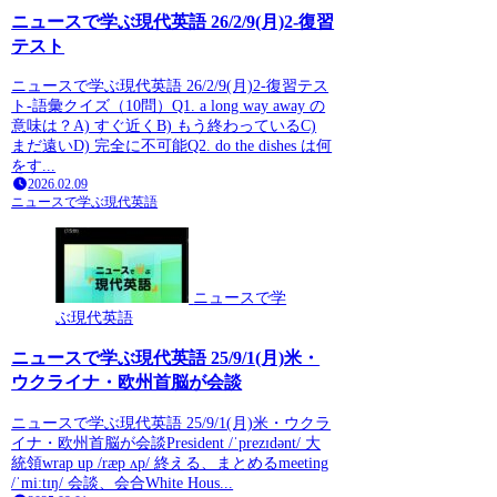
ニュースで学ぶ現代英語 26/2/9(月)2-復習
テスト
ニュースで学ぶ現代英語 26/2/9(月)2-復習テス
ト-語彙クイズ（10問）Q1. a long way away の
意味は？A) すぐ近くB) もう終わっているC)
まだ遠いD) 完全に不可能Q2. do the dishes は何
をす...
2026.02.09
ニュースで学ぶ現代英語
ニュースで学
ぶ現代英語
ニュースで学ぶ現代英語 25/9/1(月)米・
ウクライナ・欧州首脳が会談
ニュースで学ぶ現代英語 25/9/1(月)米・ウクラ
イナ・欧州首脳が会談President /ˈprezɪdənt/ 大
統領wrap up /ræp ʌp/ 終える、まとめるmeeting
/ˈmiːtɪŋ/ 会談、会合White Hous...