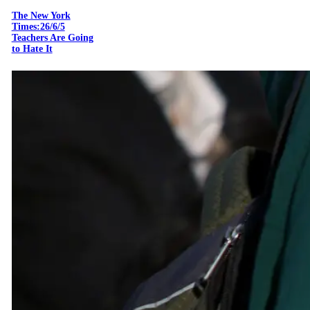
The New York
Times:26/6/5
Teachers Are Going
to Hate It