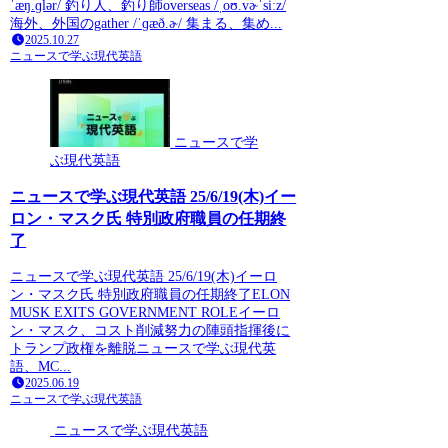
ˈæŋ.ɡlər/ 釣り人、釣り師overseas /ˌoʊ.vɚˈsiːz/
海外、外国のgather /ˈɡæð.ɚ/ 集まる、集め...
2025.10.27
ニュースで学ぶ現代英語
ニュースで学
ぶ現代英語
ニュースで学ぶ現代英語 25/6/19(木)イー
ロン・マスク氏 特別政府職員の任期終
了
ニュースで学ぶ現代英語 25/6/19(木)イーロ
ン・マスク氏 特別政府職員の任期終了ELON
MUSK EXITS GOVERNMENT ROLEイーロ
ン・マスク、コスト削減努力の陣頭指揮後に
トランプ政権を離脱ニュースで学ぶ現代英
語、MC...
2025.06.19
ニュースで学ぶ現代英語
ニュースで学ぶ現代英語