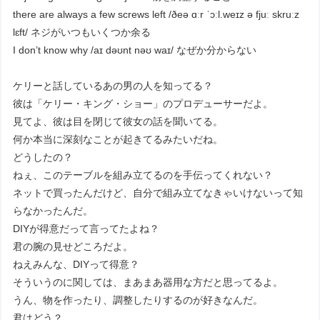
there are always a few screws left /ðeə ɑːr ˈɔːl.weɪz ə fjuː skruːz
lɛft/ ネジがいつもいくつか余る
I don’t know why /aɪ dəʊnt nəʊ waɪ/ なぜか分からない
ケリーと話しているあの男の人を知ってる？
彼は「ケリー・キング・ショー」のプロデューサーだよ。
見てよ、彼は目を閉じて彼女の話を聞いてる。
何か本当に深刻なことが起きてるみたいだね。
どうしたの？
ねぇ、このテーブルを組み立てるのを手伝ってくれない？
ネットで買ったんだけど、自分で組み立てなきゃいけないって知
らなかったんだ。
DIYが得意だって言ってたよね？
君の腕の見せどころだよ。
ねえみんな、DIYって得意？
そういうのに関しては、まあまあ器用な方だと思ってるよ。
うん、物を作ったり、調整したりするのが好きなんだ。
君はどう？