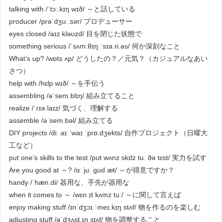
talking with /ˈtɔː.kɪŋ wɪð/ ～と話している
producer /prəˈdʒuː.sər/ プロデューサー
eyes closed /aɪz kləʊzd/ 目を閉じた状態で
something serious /ˈsʌm.θɪŋ ˈsɪə.ri.əs/ 何か深刻なこと
What’s up? /wɒts ʌp/ どうしたの？／元気？（カジュアルなあい
さつ）
help with /hɛlp wɪð/ ～を手伝う
assembling /əˈsem.blɪŋ/ 組み立てること
realize /ˈrɪə.laɪz/ 気づく、理解する
assemble /əˈsem.bəl/ 組み立てる
DIY projects /diː aɪ ˈwaɪ ˈprɒ.dʒekts/ 自作プロジェクト（日曜大
工など）
put one’s skills to the test /pʊt wʌnz skɪlz tuː ðə tɛst/ 実力を試す
Are you good at ～? /ɑː juː ɡʊd æt/ ～が得意ですか？
handy /ˈhæn.di/ 器用な、手先が器用な
when it comes to ～ /wɛn ɪt kʌmz tuː/ ～に関して言えば
enjoy making stuff /ɪnˈdʒɔɪ ˈmeɪ.kɪŋ stʌf/ 物を作るのを楽しむ
adjusting stuff /əˈdʒʌst.ɪŋ stʌf/ 物を調整すること