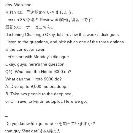
day. Woo-hoo!
それでは、早速始めていきましょう。
Lesson 35 今週の Review 金曜日は復習回です。
最初のコーナーはこちら。
-Listening Challenge Okay, let’s review this week’s dialogues.
Listen to the questions, and pick which one of the three options
is the correct answer.
Let’s start with Monday’s dialogue.
Okay, guys, here’s the question.
Q1). What can the Hiroto 9000 do?
What can the Hiroto 9000 do?
A. Dive up to 9,000 meters deep.
B. Take two people to the deep sea,
or C. Travel to Fiji on autopilot. Here we go.
–
Do you know /duː juː nəʊ/ ～を知っていますか？
that guy /ðæt ɡaɪ/ あの男の人