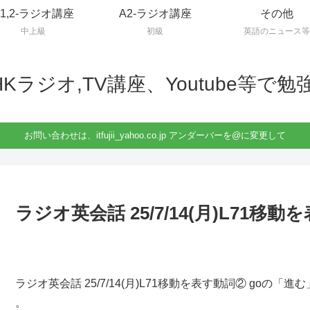
B1,2-ラジオ講座
A2-ラジオ講座
その他
中上級
初級
英語のニュース等
HKラジオ,TV講座、Youtube等で勉
お問い合わせは、itfujii_yahoo.co.jp アンダーバーを@に変更して
ラジオ英会話 25/7/14(月)L71移
ラジオ英会話 25/7/14(月)L71移動を表す動詞② goの「進む
。