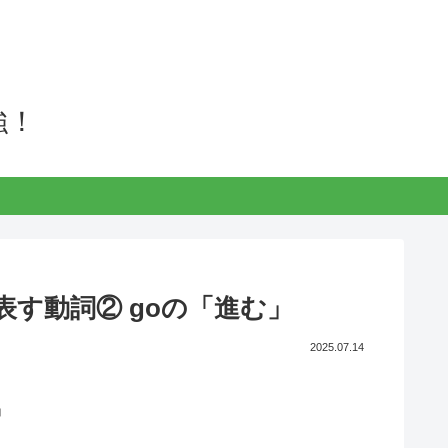
強！
動を表す動詞② goの「進む」
2025.07.14
」