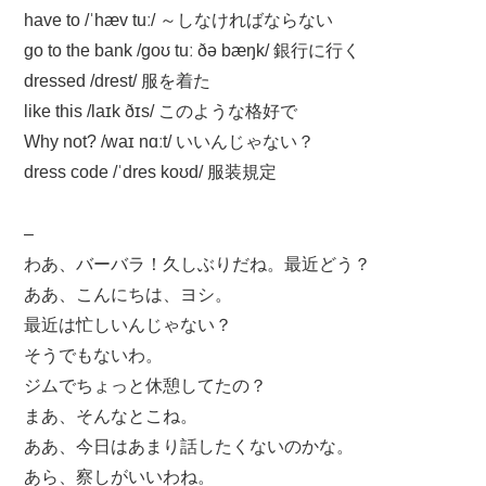
have to /ˈhæv tuː/ ～しなければならない
go to the bank /ɡoʊ tuː ðə bæŋk/ 銀行に行く
dressed /drest/ 服を着た
like this /laɪk ðɪs/ このような格好で
Why not? /waɪ nɑːt/ いいんじゃない？
dress code /ˈdres koʊd/ 服装規定
–
わあ、バーバラ！久しぶりだね。最近どう？
ああ、こんにちは、ヨシ。
最近は忙しいんじゃない？
そうでもないわ。
ジムでちょっと休憩してたの？
まあ、そんなとこね。
ああ、今日はあまり話したくないのかな。
あら、察しがいいわね。