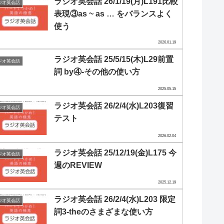
ラジオ英会話 26/1/19(月)L191比較
ジオ英会話
表現③as ~ as … をバランスよく
使う
2026.01.19
ラジオ英会話 25/5/15(木)L29前置
ジオ英会話
詞 by④-その他の使い方
2025.05.15
ラジオ英会話 26/2/4(水)L203復習
ジオ英会話
テスト
2026.02.04
ラジオ英会話 25/12/19(金)L175 今
ジオ英会話
週のREVIEW
2025.12.19
ラジオ英会話 26/2/4(水)L203 限定
ジオ英会話
詞3-theのさまざまな使い方