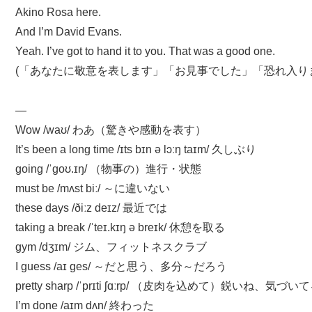
Akino Rosa here.
And I’m David Evans.
Yeah. I’ve got to hand it to you. That was a good one.
(「あなたに敬意を表します」「お見事でした」「恐れ入り
—
Wow /waʊ/ わあ（驚きや感動を表す）
It’s been a long time /ɪts bɪn ə lɔːŋ taɪm/ 久しぶり
going /ˈɡoʊ.ɪŋ/ （物事の）進行・状態
must be /mʌst biː/ ～に違いない
these days /ðiːz deɪz/ 最近では
taking a break /ˈteɪ.kɪŋ ə breɪk/ 休憩を取る
gym /dʒɪm/ ジム、フィットネスクラブ
I guess /aɪ ɡes/ ～だと思う、多分～だろう
pretty sharp /ˈprɪti ʃɑːrp/ （皮肉を込めて）鋭いね、気づい
I’m done /aɪm dʌn/ 終わった