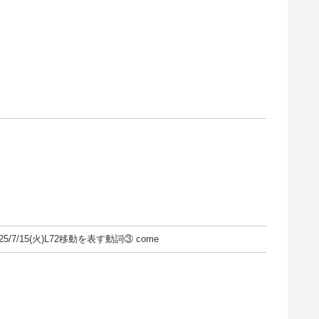
。
/7/15(火)L72移動を表す動詞③ come