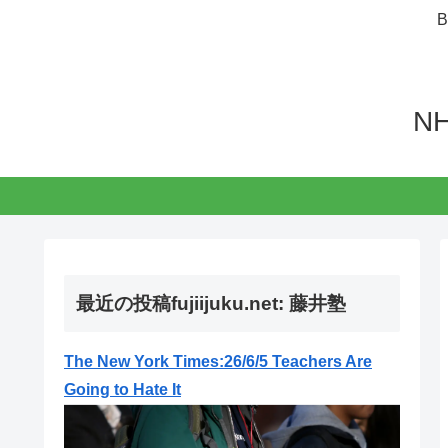
N
最近の投稿fujiijuku.net: 藤井塾
The New York Times:26/6/5 Teachers Are
Going to Hate It