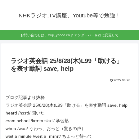
NHKラジオ,TV講座、Youtube等で勉強！
お問い合わせは、itfujii_yahoo.co.jp アンダーバーを@に変更して
ラジオ英会話 25/8/28(木)L99「助ける」
を表す動詞 save, help
2025.08.28
ブログ記事より抜粋
ラジオ英会話 25/8/28(木)L99「助ける」を表す動詞 save, help
heard /hɜːrd/ 聞いた
cram school /kræm skuːl/ 学習塾
whoa /woʊ/ うわっ、おっと（驚きの声）
wait a minute /weɪt ə ˈmɪnɪt/ ちょっと待って