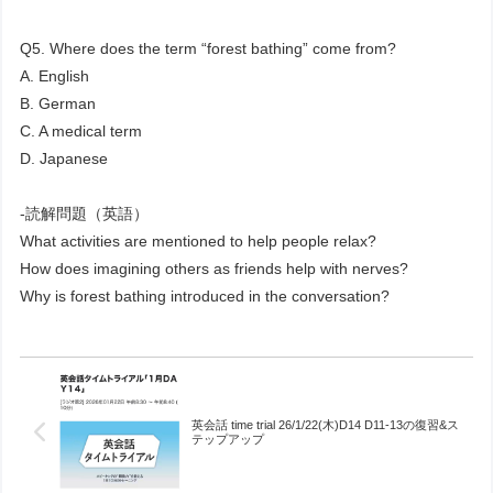
Q5. Where does the term “forest bathing” come from?
A. English
B. German
C. A medical term
D. Japanese
-読解問題（英語）
What activities are mentioned to help people relax?
How does imagining others as friends help with nerves?
Why is forest bathing introduced in the conversation?
英会話 time trial 26/1/22(木)D14 D11-13の復習&ス
テップアップ