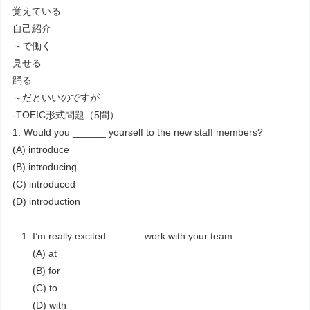
覚えている
自己紹介
～で働く
見せる
踊る
～だといいのですが
-TOEIC形式問題（5問）
1. Would you ______ yourself to the new staff members?
(A) introduce
(B) introducing
(C) introduced
(D) introduction
I’m really excited ______ work with your team.
(A) at
(B) for
(C) to
(D) with