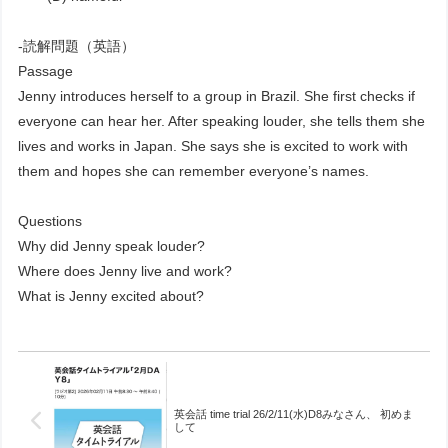
-読解問題（英語）
Passage
Jenny introduces herself to a group in Brazil. She first checks if
everyone can hear her. After speaking louder, she tells them she
lives and works in Japan. She says she is excited to work with
them and hopes she can remember everyone’s names.
Questions
Why did Jenny speak louder?
Where does Jenny live and work?
What is Jenny excited about?
英会話 time trial 26/2/11(水)D8みなさん、 初めま
して