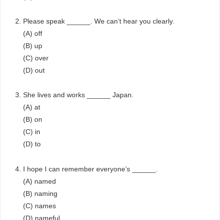
Please speak ______. We can’t hear you clearly.
(A) off
(B) up
(C) over
(D) out
She lives and works ______ Japan.
(A) at
(B) on
(C) in
(D) to
I hope I can remember everyone’s ______.
(A) named
(B) naming
(C) names
(D) nameful