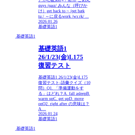
とが心配sorry /ˈsɑːri/ ごめん
guys /ɡaɪz/ みんな（呼びか
け）get back to ~ /ɡet bæk
tuː/ ～に戻るwork /wɜːrk/ ...
2026.01.26
基礎英語1
基礎英語1
基礎英語1
26/1/23(金)L175
復習テスト
基礎英語1 26/1/23(金)L175
復習テスト-語彙クイズ（10
問）Q1. 「準備運動をす
る」はどれ？A. fall asleepB.
warm upC. get upD. move
onQ2. right after の意味は？
A....
2026.01.24
基礎英語1
基礎英語1