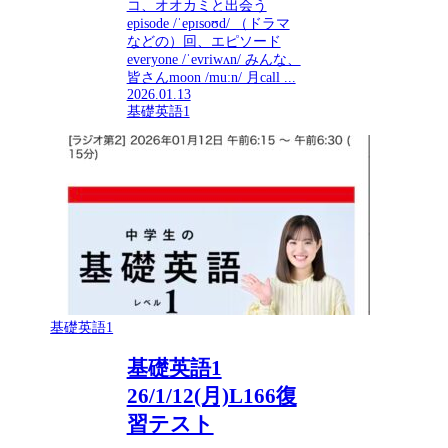
コ、オオカミと出会う
episode /ˈepɪsoʊd/ （ドラマ
などの）回、エピソード
everyone /ˈevriwʌn/ みんな、
皆さんmoon /muːn/ 月call ...
2026.01.13
基礎英語1
基礎英語1
基礎英語1
26/1/12(月)L166復
習テスト