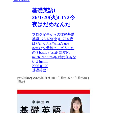
基礎英語1
26/1/20(火)L172今
夜はだめなんだ
ブログ記事からの抜粋基礎
英語1 26/1/20(火)L172今夜
はだめなんだWhat’s up?
/wʌts ʌp/ 元気？／どうした
の？bestie /ˈbɛsti/ 親友Not
much. /nɑːt mʌtʃ/ 特に何もな
いよlunc...
2026.01.20
基礎英語1