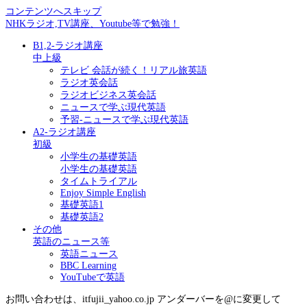
コンテンツへスキップ
NHKラジオ,TV講座、Youtube等で勉強！
B1,2-ラジオ講座
中上級
テレビ 会話が続く！リアル旅英語
ラジオ英会話
ラジオビジネス英会話
ニュースで学ぶ現代英語
予習-ニュースで学ぶ現代英語
A2-ラジオ講座
初級
小学生の基礎英語
小学生の基礎英語
タイムトライアル
Enjoy Simple English
基礎英語1
基礎英語2
その他
英語のニュース等
英語ニュース
BBC Learning
YouTubeで英語
お問い合わせは、itfujii_yahoo.co.jp アンダーバーを@に変更して