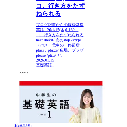
コ、行き方をたず
ねられる
ブログ記事からの抜粋基礎
英語1 26/1/15(木)L169ニ
コ、行き方をたずねられる
next /nekst/ 次のstop /stɑːp/
（バス・電車の）停留所
plaza /ˈplɑːzə/ 広場、プラザ
please /pliːz/ ど...
2026.01.15
基礎英語1
基礎英語1