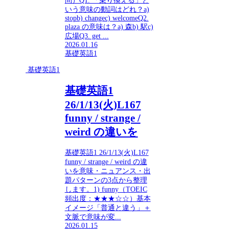
問）Q1. 「乗り換える」と
いう意味の動詞はどれ？a)
stopb) changec) welcomeQ2.
plaza の意味は？a) 森b) 駅c)
広場Q3. get ...
2026.01.16
基礎英語1
基礎英語1
基礎英語1
26/1/13(火)L167
funny / strange /
weird の違いを
基礎英語1 26/1/13(火)L167
funny / strange / weird の違
いを意味・ニュアンス・出
題パターンの3点から整理
します。1) funny（TOEIC
頻出度：★★★☆☆）基本
イメージ「普通と違う」＋
文脈で意味が変...
2026.01.15