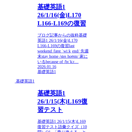
基礎英語1
26/1/16(金)L170
L166-L169の復習
ブログ記事からの抜粋基礎
英語1 26/1/16(金)L170
L166-L169の復習last
weekend /læst ˈwiːkˌend/ 先週
末stay home /steɪ hoʊm/ 家に
いるbecause of /bɪˈkɔː...
2026.01.16
基礎英語1
基礎英語1
基礎英語1
26/1/15(木)L169復
習テスト
基礎英語1 26/1/15(木)L169
復習テスト語彙クイズ（10