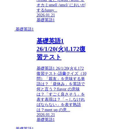
オカミsmell /smɛl/ においが
するfunny...
2026.01.21
基礎英語1
基礎英語1
基礎英語1
26/1/20(火)L172復
習テスト
基礎英語1 26/1/20(火)L172
復習テスト-語彙クイズ（10
問）「親友」を意味する単
語は？「昼休み」を英語で
何と言う？flavor の意味
は？「すごく良さそう」を
表す表現は？「～しなけれ
ばならない」を表す熟語
は？meet up の意...
2026.01.21
基礎英語1
基礎英語1