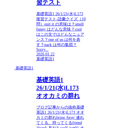
習テスト
基礎英語1 26/1/21(水)L173
復習テスト-語彙クイズ（10
問）quit it の意味は？smell
funny はどんな意味？cool
はこの文ではどんなニュア
ンス？one of us は何を表
す？pack は何の集団？
Sorry...
2026.01.22
基礎英語1
基礎英語1
基礎英語1
26/1/21(水)L173
オオカミの群れ
ブログ記事からの抜粋基礎
英語1 26/1/21(水)L173 オオ
カミの群れbring /brɪŋ/ 連れ
てくる、持ってくるfriend
/frɛnd/ 友だちwolf /wʊlf/ オ