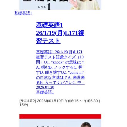
基礎英語1
基礎英語1
26/1/19(月)L171復
習テスト
基礎英語1 26/1/19(月)L171
復習テスト語彙クイズ（10
問）Q1. “knock” の意味は？
A. 掴むB. ノックするC. 押
すD. 叩き壊すQ2. “come in”
の自然な意味は？A. 来週来
るB. 入ってくださいC. 中...
2026.01.20
基礎英語1