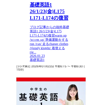
基礎英語1
26/1/23(金)L175
L171-L174の復習
ブログ記事からの抜粋基礎
英語1 26/1/23(金)L175
L171-L174の復習warm up
/wɔːrm ʌp/ 準備運動をする
run /rʌn/ 走るchange clothes
/tʃeɪndʒ kloʊðz/ 着替える
rig...
2026.01.23
基礎英語1