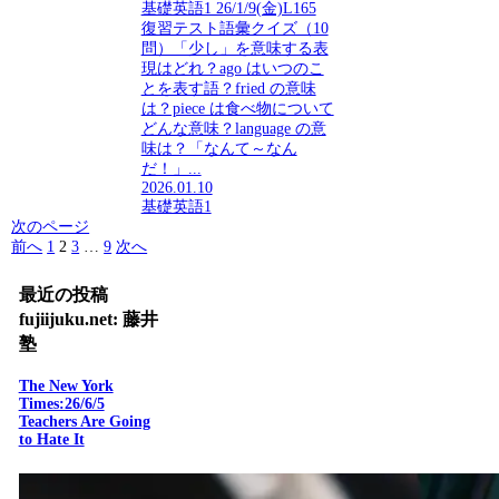
基礎英語1 26/1/9(金)L165
復習テスト語彙クイズ（10
問）「少し」を意味する表
現はどれ？ago はいつのこ
とを表す語？fried の意味
は？piece は食べ物について
どんな意味？language の意
味は？「なんて～なん
だ！」...
2026.01.10
基礎英語1
次のページ
前へ
1
2
3
…
9
次へ
最近の投稿
fujiijuku.net: 藤井
塾
The New York
Times:26/6/5
Teachers Are Going
to Hate It