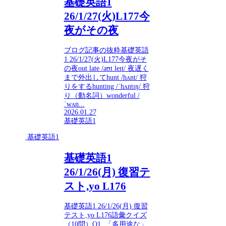
基礎英語1
26/1/27(火)L177今
夜がその夜
ブログ記事の抜粋基礎英語
1 26/1/27(火)L177今夜がそ
の夜out late /aʊt leɪt/ 夜遅く
まで外出してhunt /hʌnt/ 狩
りをするhunting /ˈhʌntɪŋ/ 狩
り（動名詞）wonderful /
ˈwʌn...
2026.01.27
基礎英語1
基礎英語1
基礎英語1
26/1/26(月) 復習テ
スト,yo L176
基礎英語1 26/1/26(月) 復習
テスト,yo L176語彙クイズ
（10問）Q1. 「多用途な」