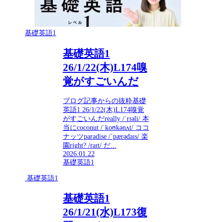
基礎英語1
基礎英語1
26/1/22(木)L174嗅
覚がすごいんだ
ブログ記事からの抜粋基礎
英語1 26/1/22(木)L174嗅覚
がすごいんだreally /ˈrɪəli/ 本
当にcoconut /ˈkoʊkənʌt/ ココ
ナッツparadise /ˈpærədaɪs/ 楽
園right? /raɪt/ だ...
2026.01.22
基礎英語1
基礎英語1
基礎英語1
26/1/21(水)L173復