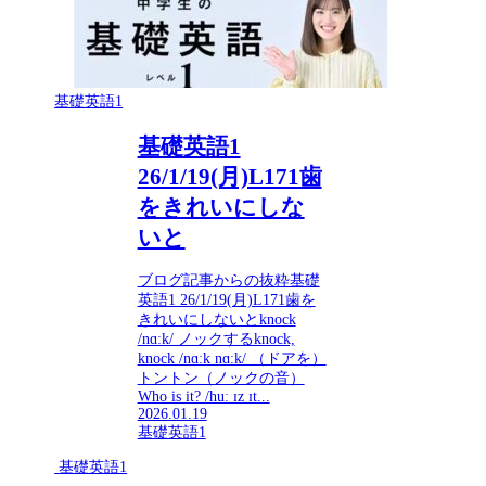
基礎英語1
基礎英語1
26/1/19(月)L171歯
をきれいにしな
いと
ブログ記事からの抜粋基礎
英語1 26/1/19(月)L171歯を
きれいにしないとknock
/nɑːk/ ノックするknock,
knock /nɑːk nɑːk/ （ドアを）
トントン（ノックの音）
Who is it? /huː ɪz ɪt...
2026.01.19
基礎英語1
基礎英語1