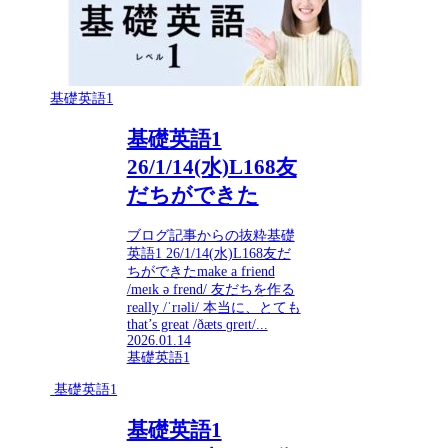
基礎英語1
基礎英語1
26/1/14(水)L168友
だちができた
ブログ記事からの抜粋基礎
英語1 26/1/14(水)L168友だ
ちができたmake a friend
/meɪk ə frend/ 友だちを作る
really /ˈrɪəli/ 本当に、とても
that’s great /ðæts ɡreɪt/...
2026.01.14
基礎英語1
基礎英語1
基礎英語1