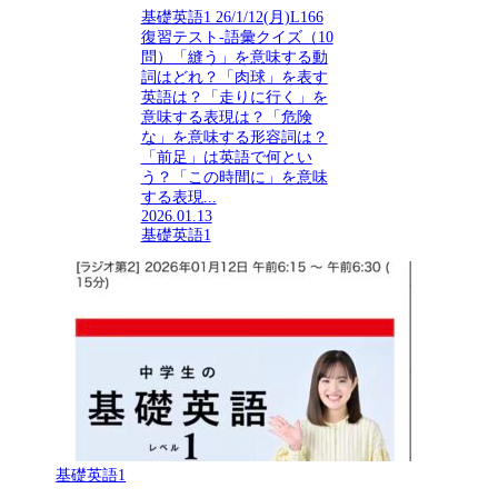
基礎英語1 26/1/12(月)L166
復習テスト-語彙クイズ（10
問）「縫う」を意味する動
詞はどれ？「肉球」を表す
英語は？「走りに行く」を
意味する表現は？「危険
な」を意味する形容詞は？
「前足」は英語で何とい
う？「この時間に」を意味
する表現...
2026.01.13
基礎英語1
基礎英語1