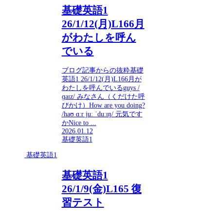
基礎英語1
26/1/12(月)L166月
がわたしを呼ん
でいる
ブログ記事からの抜粋基礎
英語1 26/1/12(月)L166月が
わたしを呼んでいるguys /
ɡaɪz/ みなさん（くだけた呼
びかけ）How are you doing?
/haʊ ɑːr juː ˈduːɪŋ/ 元気です
かNice to ...
2026.01.12
基礎英語1
基礎英語1
基礎英語1
26/1/9(金)L165 復
習テスト