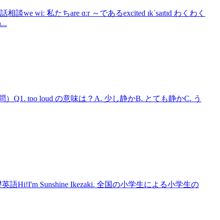
iː 私たちare ɑːr ～であるexcited ɪkˈsaɪtɪd わくわく
..
Q1. too loud の意味は？A. 少し静かB. とても静かC. う
i!I'm Sunshine Ikezaki. 全国の小学生による小学生の