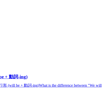
 + 動詞-ing)
 動詞-ing)What is the difference between "We will