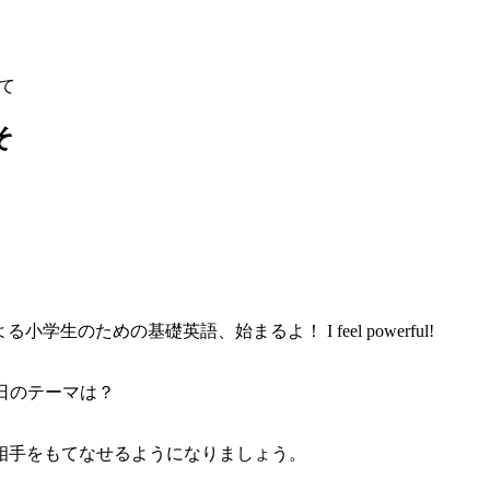
して
そ
学生のための基礎英語、始まるよ！ I feel powerful!
さあ、今日のテーマは？
って、相手をもてなせるようになりましょう。