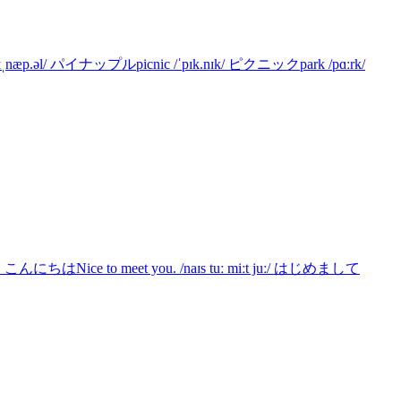
.əl/ パイナップルpicnic /ˈpɪk.nɪk/ ピクニックpark /pɑːrk/
Nice to meet you. /naɪs tuː miːt juː/ はじめまして