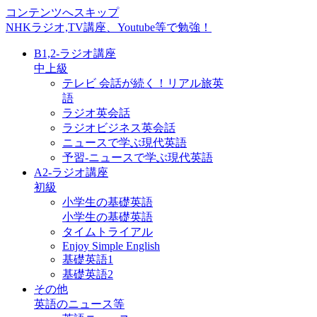
コンテンツへスキップ
NHKラジオ,TV講座、Youtube等で勉強！
B1,2-ラジオ講座
中上級
テレビ 会話が続く！リアル旅英
語
ラジオ英会話
ラジオビジネス英会話
ニュースで学ぶ現代英語
予習-ニュースで学ぶ現代英語
A2-ラジオ講座
初級
小学生の基礎英語
小学生の基礎英語
タイムトライアル
Enjoy Simple English
基礎英語1
基礎英語2
その他
英語のニュース等