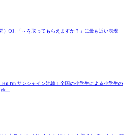
ズ（10問）Q1. 「～を取ってもらえますか？」に最も近い表現
語！Hi! I'm サンシャイン池崎！全国の小学生による小学生の
e...