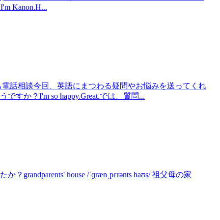
Kanon.H...
2 子ども電話相談今回、英語にまつわる疑問やお悩みを送ってくれ
m so happy.Great.では、質問...
arents' house /ˈɡrænˌpɛrənts haʊs/ 祖父母の家