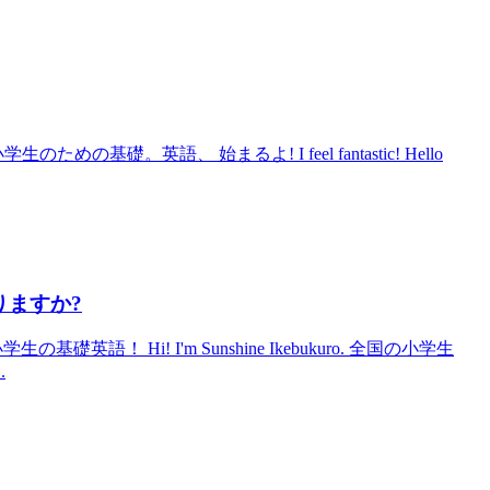
めの基礎。英語、 始まるよ! I feel fantastic! Hello
ありますか?
礎英語！ Hi! I'm Sunshine Ikebukuro. 全国の小学生
.