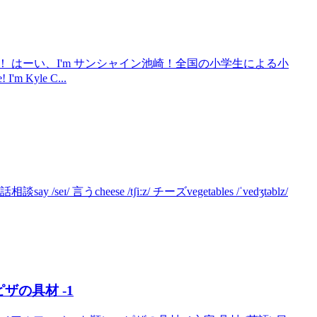
英語！ はーい、I'm サンシャイン池崎！全国の小学生による小
m Kyle C...
 言うcheese /tʃiːz/ チーズvegetables /ˈvedʒtəblz/
ザの具材 -1