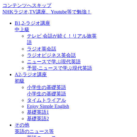
コンテンツへスキップ
NHKラジオ,TV講座、Youtube等で勉強！
B1,2-ラジオ講座
中上級
テレビ 会話が続く！リアル旅英
語
ラジオ英会話
ラジオビジネス英会話
ニュースで学ぶ現代英語
予習-ニュースで学ぶ現代英語
A2-ラジオ講座
初級
小学生の基礎英語
小学生の基礎英語
タイムトライアル
Enjoy Simple English
基礎英語1
基礎英語2
その他
英語のニュース等