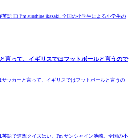
Hi I’m sunshine ikazaki. 全国の小学生による小学生の
ッカーと言って、イギリスではフットボールと言うので
リカではサッカーと言って、イギリスではフットボールと言うの
 sound,英語で連想クイズはい、I'm サンシャイン池崎。全国の小