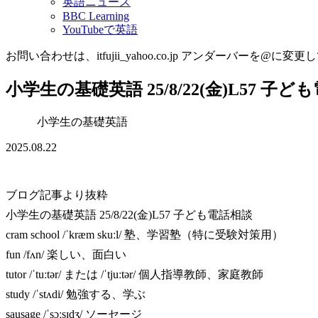
英語ニュース
BBC Learning
YouTubeで英語
お問い合わせは、itfujii_yahoo.co.jp アンダーバーを@に変更
小学生の基礎英語 25/8/22(金)L57 子
小学生の基礎英語
2025.08.22
ブログ記事より抜粋
小学生の基礎英語 25/8/22(金)L57 子ども電話相談
cram school /ˈkræm skuːl/ 塾、学習塾（特に受験対策用）
fun /fʌn/ 楽しい、面白い
tutor /ˈtuːtər/ または /ˈtjuːtər/ 個人指導教師、家庭教師
study /ˈstʌdi/ 勉強する、学ぶ
sausage /ˈsɔːsɪdʒ/ ソーセージ