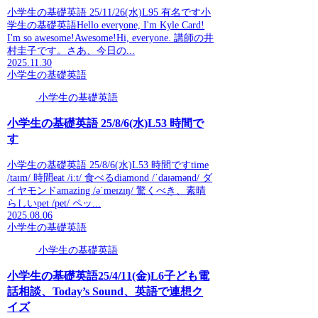
小学生の基礎英語 25/11/26(水)L95 有名です小
学生の基礎英語Hello everyone, I'm Kyle Card!
I'm so awesome!Awesome!Hi, everyone. 講師の井
村圭子です。さあ、今日の...
2025.11.30
小学生の基礎英語
小学生の基礎英語
小学生の基礎英語 25/8/6(水)L53 時間で
す
小学生の基礎英語 25/8/6(水)L53 時間ですtime
/taɪm/ 時間eat /iːt/ 食べるdiamond /ˈdaɪəmənd/ ダ
イヤモンドamazing /əˈmeɪzɪŋ/ 驚くべき、素晴
らしいpet /pet/ ペッ...
2025.08.06
小学生の基礎英語
小学生の基礎英語
小学生の基礎英語25/4/11(金)L6子ども電
話相談、Today’s Sound、英語で連想ク
イズ