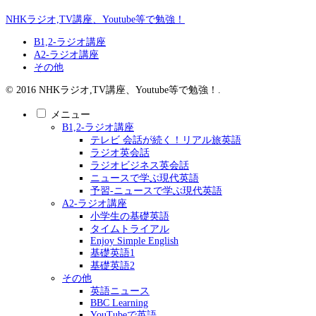
NHKラジオ,TV講座、Youtube等で勉強！
B1,2-ラジオ講座
A2-ラジオ講座
その他
© 2016 NHKラジオ,TV講座、Youtube等で勉強！.
メニュー
B1,2-ラジオ講座
テレビ 会話が続く！リアル旅英語
ラジオ英会話
ラジオビジネス英会話
ニュースで学ぶ現代英語
予習-ニュースで学ぶ現代英語
A2-ラジオ講座
小学生の基礎英語
タイムトライアル
Enjoy Simple English
基礎英語1
基礎英語2
その他
英語ニュース
BBC Learning
YouTubeで英語