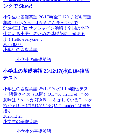
ンクで Show!
小学生の基礎英語 26/1/30(金)L120 子ども電話
相談.Today’s sound.がんこなチャンクで
Show!Hi! I'm サンシャイン池崎！全国の小学
生による小学生のための基礎英語、始まる
よ！Hello everyone! ...
2026.02.01
小学生の基礎英語
小学生の基礎英語
小学生の基礎英語 25/12/17(水)L104復習
テスト
小学生の基礎英語 25/12/17(水)L104復習テス
ト-語彙クイズ（10問）Q1. “be afraid of ~” の
意味は？A. ～が好きB. ～を探しているC. ～を
怖がるD. ～に慣れているQ2. “thunder” は何を
指す...
2025.12.21
小学生の基礎英語
小学生の基礎英語