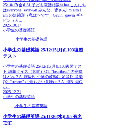
25/10/17(金)L81 子ども電話相談hi haɪ こんにち
はeveryone ˈevriwʌn みんな、皆さんI'm aɪm I
am の短縮形（私は〜です）Gavin ˈɡævɪn ギャ
ビン（人...
2025.10.17
小学生の基礎英語
小学生の基礎英語
小学生の基礎英語 25/12/15(月)L103復習
テスト
小学生の基礎英語 25/12/15(月)L103復習テス
ト-語彙クイズ（10問）Q1. “heartbeat” の意味
はどれ？A. 呼吸B. 心臓の鼓動C. 足音D. 音楽
Q2. “stream” に最も近い意味は？A. 海B. 湖C.
小...
2025.12.21
小学生の基礎英語
小学生の基礎英語
小学生の基礎英語 25/11/26(水)L95 有名
です