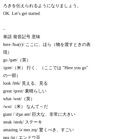
ろきを伝えられるようになりましょう。
OK. Let’s get started.
–
単語 発音記号 意味
here /hɪə(r)/ ここに、ほら（物を渡すときの表
現）
go /ɡəʊ/（英）
/ɡoʊ/（米） 行く、（ここでは “Here you go”
の一部）
look /lʊk/ 見える、見る
great /ɡreɪt/ 素晴らしい
what /wɒt/（英）
/wʌt/（米） なんて～だ
giant /ˈdʒaɪ.ənt/ 巨大な、非常に大きい
steak /steɪk/ ステーキ
amazing /əˈmeɪ.zɪŋ/ 驚くべき、すごい
pea /piː/ エンドウ豆