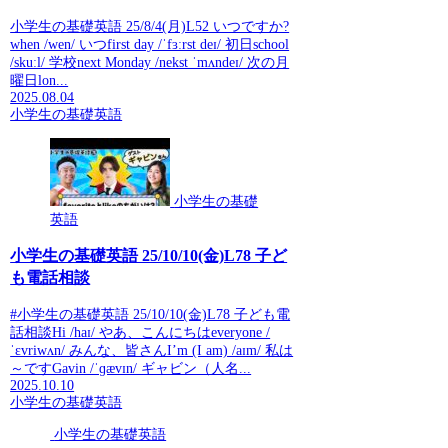
小学生の基礎英語 25/8/4(月)L52 いつですか?
when /wen/ いつfirst day /ˈfɜːrst deɪ/ 初日school
/skuːl/ 学校next Monday /nekst ˈmʌndeɪ/ 次の月
曜日lon...
2025.08.04
小学生の基礎英語
小学生の基礎
英語
小学生の基礎英語 25/10/10(金)L78 子ど
も電話相談
#小学生の基礎英語 25/10/10(金)L78 子ども電
話相談Hi /haɪ/ やあ、こんにちはeveryone /
ˈɛvriwʌn/ みんな、皆さんI’m (I am) /aɪm/ 私は
～ですGavin /ˈɡævɪn/ ギャビン（人名...
2025.10.10
小学生の基礎英語
小学生の基礎英語