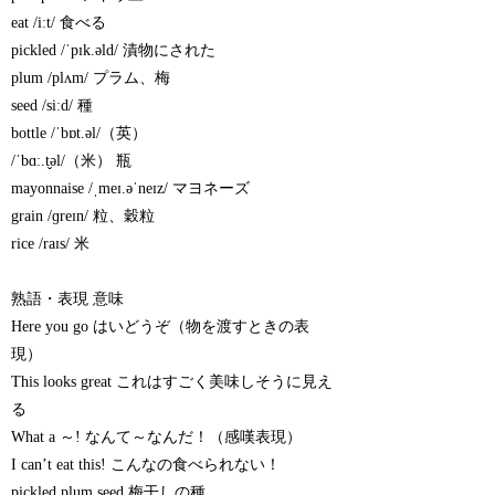
eat /iːt/ 食べる
pickled /ˈpɪk.əld/ 漬物にされた
plum /plʌm/ プラム、梅
seed /siːd/ 種
bottle /ˈbɒt.əl/（英）
/ˈbɑː.t̬əl/（米） 瓶
mayonnaise /ˌmeɪ.əˈneɪz/ マヨネーズ
grain /ɡreɪn/ 粒、穀粒
rice /raɪs/ 米
熟語・表現 意味
Here you go はいどうぞ（物を渡すときの表
現）
This looks great これはすごく美味しそうに見え
る
What a ～! なんて～なんだ！（感嘆表現）
I can’t eat this! こんなの食べられない！
pickled plum seed 梅干しの種