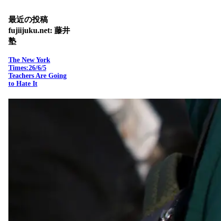
最近の投稿
fujiijuku.net: 藤井
塾
The New York
Times:26/6/5
Teachers Are Going
to Hate It