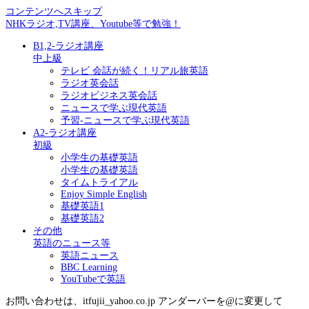
コンテンツへスキップ
NHKラジオ,TV講座、Youtube等で勉強！
B1,2-ラジオ講座
中上級
テレビ 会話が続く！リアル旅英語
ラジオ英会話
ラジオビジネス英会話
ニュースで学ぶ現代英語
予習-ニュースで学ぶ現代英語
A2-ラジオ講座
初級
小学生の基礎英語
小学生の基礎英語
タイムトライアル
Enjoy Simple English
基礎英語1
基礎英語2
その他
英語のニュース等
英語ニュース
BBC Learning
YouTubeで英語
お問い合わせは、itfujii_yahoo.co.jp アンダーバーを@に変更して