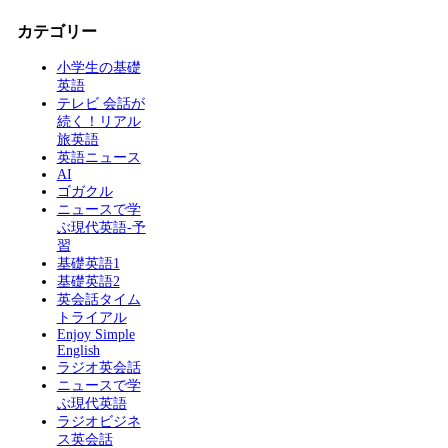
カテゴリー
小学生の基礎
英語
テレビ 会話が
続く！リアル
旅英語
英語ニュース
AI
ゴガクル
ニュースで学
ぶ現代英語-予
習
基礎英語1
基礎英語2
英会話タイム
トライアル
Enjoy Simple
English
ラジオ英会話
ニュースで学
ぶ現代英語
ラジオビジネ
ス英会話