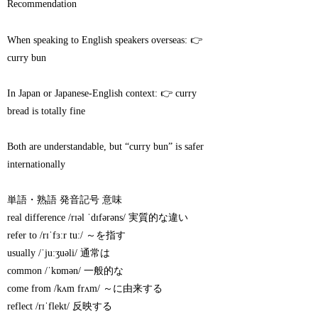
Recommendation
When speaking to English speakers overseas: 👉
curry bun
In Japan or Japanese-English context: 👉 curry
bread is totally fine
Both are understandable, but “curry bun” is safer
internationally
単語・熟語 発音記号 意味
real difference /rɪəl ˈdɪfərəns/ 実質的な違い
refer to /rɪˈfɜːr tuː/ ～を指す
usually /ˈjuːʒuəli/ 通常は
common /ˈkɒmən/ 一般的な
come from /kʌm frʌm/ ～に由来する
reflect /rɪˈflekt/ 反映する