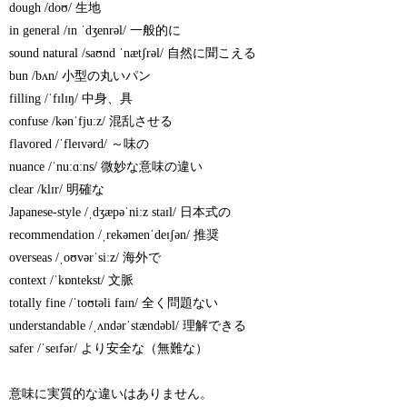
dough /doʊ/ 生地
in general /ɪn ˈdʒenrəl/ 一般的に
sound natural /saʊnd ˈnætʃrəl/ 自然に聞こえる
bun /bʌn/ 小型の丸いパン
filling /ˈfɪlɪŋ/ 中身、具
confuse /kənˈfjuːz/ 混乱させる
flavored /ˈfleɪvərd/ ～味の
nuance /ˈnuːɑːns/ 微妙な意味の違い
clear /klɪr/ 明確な
Japanese-style /ˌdʒæpəˈniːz staɪl/ 日本式の
recommendation /ˌrekəmenˈdeɪʃən/ 推奨
overseas /ˌoʊvərˈsiːz/ 海外で
context /ˈkɒntekst/ 文脈
totally fine /ˈtoʊtəli faɪn/ 全く問題ない
understandable /ˌʌndərˈstændəbl/ 理解できる
safer /ˈseɪfər/ より安全な（無難な）
意味に実質的な違いはありません。