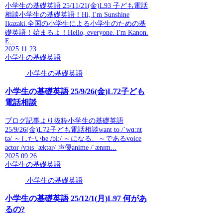
小学生の基礎英語 25/11/21(金)L93 子ども電話
相談小学生の基礎英語！Hi, I'm Sunshine
Ikazaki.全国の小学生による小学生のための基
礎英語！始まるよ！Hello, everyone. I'm Kanon.
E...
2025.11.23
小学生の基礎英語
小学生の基礎英語
小学生の基礎英語 25/9/26(金)L72子ども
電話相談
ブログ記事より抜粋小学生の基礎英語
25/9/26(金)L72子ども電話相談want to /ˈwɑːnt
tə/ ～したいbe /biː/ ～になる、～であるvoice
actor /vɔɪs ˈæktər/ 声優anime /ˈænɪm...
2025.09.26
小学生の基礎英語
小学生の基礎英語
小学生の基礎英語 25/12/1(月)L97 何があ
るの?