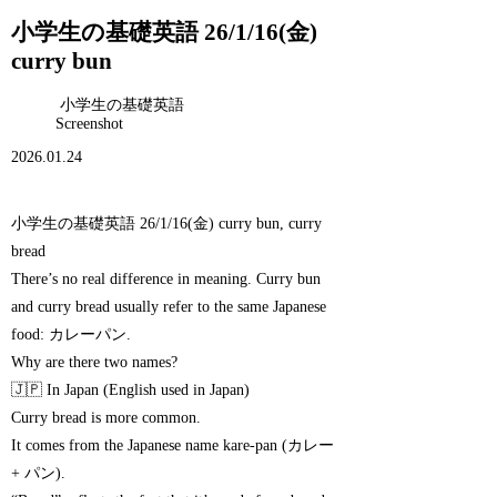
小学生の基礎英語 26/1/16(金)
curry bun
小学生の基礎英語
Screenshot
2026.01.24
小学生の基礎英語 26/1/16(金) curry bun, curry
bread
There’s no real difference in meaning. Curry bun
and curry bread usually refer to the same Japanese
food: カレーパン.
Why are there two names?
🇯🇵 In Japan (English used in Japan)
Curry bread is more common.
It comes from the Japanese name kare-pan (カレー
+ パン).