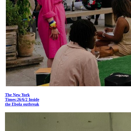
The New York
Times:26/6/2 Inside
the Ebola outbreak