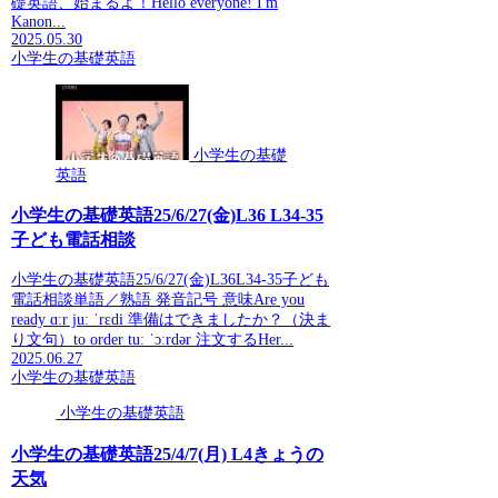
礎英語、始まるよ！Hello everyone! I'm
Kanon...
2025.05.30
小学生の基礎英語
小学生の基礎
英語
小学生の基礎英語25/6/27(金)L36 L34-35
子ども電話相談
小学生の基礎英語25/6/27(金)L36L34-35子ども
電話相談単語／熟語 発音記号 意味Are you
ready ɑːr juː ˈrɛdi 準備はできましたか？（決ま
り文句）to order tuː ˈɔːrdər 注文するHer...
2025.06.27
小学生の基礎英語
小学生の基礎英語
小学生の基礎英語25/4/7(月) L4きょうの
天気