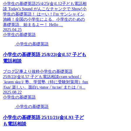
小学生の基礎英語25/4/25(金)L12子ども電話相
談 Today's Sound がんこなチャンクで Show!小
学生の基礎英語！ はーい！I'm サンシャイン
池崎！全国の小学生による、小学生のための
基礎英語、始まるよー！ Hello ...
2025.04.25
小学生の基礎英語
小学生の基礎英語
小学生の基礎英語 25/8/22(金)L57 子ども
電話相談
ブログ記事より抜粋小学生の基礎英語
25/8/22(金)L57 子ども電話相談cram school /
ˈkræm skuːl/ 塾、学習塾（特に受験対策用）fun
/fʌn/ 楽しい、面白いtutor /ˈtuːtər/ または /ˈtj...
2025.08.22
小学生の基礎英語
小学生の基礎英語
小学生の基礎英語 25/11/21(金)L93 子ど
も電話相談