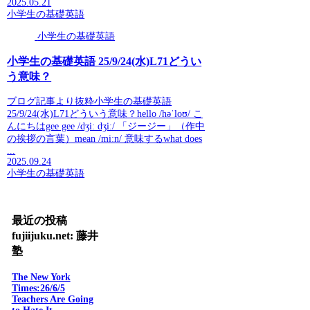
2025.05.21
小学生の基礎英語
小学生の基礎英語
小学生の基礎英語 25/9/24(水)L71どうい
う意味？
ブログ記事より抜粋小学生の基礎英語
25/9/24(水)L71どういう意味？hello /həˈloʊ/ こ
んにちはgee gee /dʒiː dʒiː/ 「ジージー」（作中
の挨拶の言葉）mean /miːn/ 意味するwhat does
...
2025.09.24
小学生の基礎英語
最近の投稿
fujiijuku.net: 藤井
塾
The New York
Times:26/6/5
Teachers Are Going