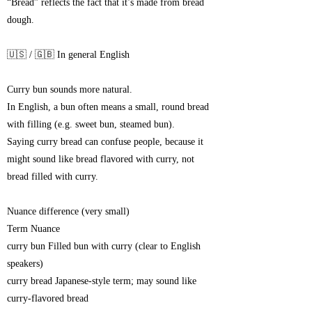
“Bread” reflects the fact that it’s made from bread
dough.
🇺🇸 / 🇬🇧 In general English
Curry bun sounds more natural.
In English, a bun often means a small, round bread
with filling (e.g. sweet bun, steamed bun).
Saying curry bread can confuse people, because it
might sound like bread flavored with curry, not
bread filled with curry.
Nuance difference (very small)
Term Nuance
curry bun Filled bun with curry (clear to English
speakers)
curry bread Japanese-style term; may sound like
curry-flavored bread