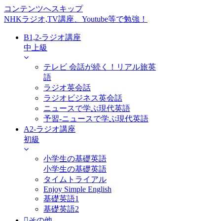
コンテンツへスキップ
NHKラジオ,TV講座、Youtube等で勉強！
B1,2-ラジオ講座
中上級
テレビ 会話が続く！リアル旅英
語
ラジオ英会話
ラジオビジネス英会話
ニュースで学ぶ現代英語
予習-ニュースで学ぶ現代英語
A2-ラジオ講座
初級
小学生の基礎英語
小学生の基礎英語
タイムトライアル
Enjoy Simple English
基礎英語1
基礎英語2
その他