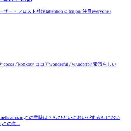
スト登場!attention /əˈtɛnʃən/ 注目everyone /
/ˈkoʊkoʊ/ ココアwonderful /ˈwʌndərfəl/ 素晴らしい
mells amazing” の意味は？A. ひどいにおいがするB. におい
” の意...