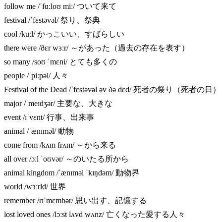
follow me /ˈfɑːloʊ miː/ ついて来て
festival /ˈfɛstəvəl/ 祭り、祭典
cool /kuːl/ かっこいい、すばらしい
there were /ðɛr wɜːr/ ～があった（過去の存在を表す）
so many /soʊ ˈmɛni/ とても多くの
people /ˈpiːpəl/ 人々
Festival of the Dead /ˈfɛstəvəl əv ðə dɛd/ 死者の祭り（死者の日）
major /ˈmeɪdʒər/ 主要な、大きな
event /ɪˈvɛnt/ 行事、出来事
animal /ˈænɪməl/ 動物
come from /kʌm frʌm/ ～から来る
all over /ɔːl ˈoʊvər/ ～のいたる所から
animal kingdom /ˈænɪməl ˈkɪŋdəm/ 動物界
world /wɜːrld/ 世界
remember /rɪˈmɛmbər/ 思い出す、記憶する
lost loved ones /lɔːst lʌvd wʌnz/ 亡くなった愛する人々