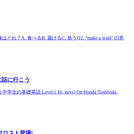
はどれ？A. 食べるB. 届けるC. 拾うQ2. “make a wish” の意
市長に話に行こう
英語 Level 1 Hi, guys! I'm Honda Toshiyuki.
・フロスト登場!