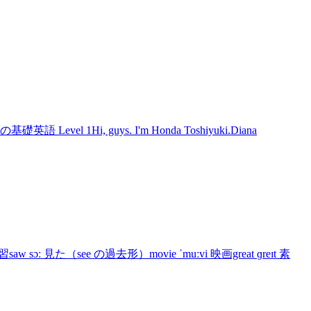
l 1Hi, guys. I'm Honda Toshiyuki.Diana
sɔː 見た（see の過去形）movie ˈmuːvi 映画great ɡreɪt 素