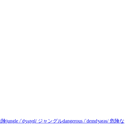
/ˈdʒʌŋɡl/ ジャングルdangerous /ˈdeɪndʒərəs/ 危険な