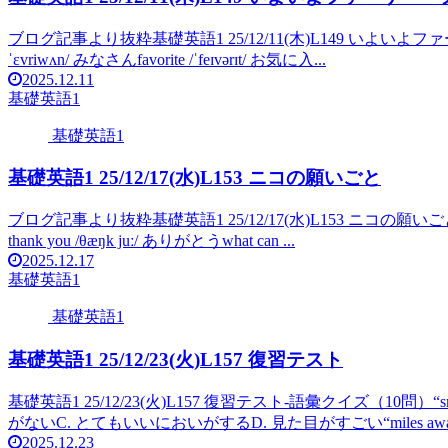
ブログ記事より抜粋基礎英語1 25/12/11(木)L149 いよいよファーザー・フロ
ˈɛvriwʌn/ みなさんfavorite /ˈfeɪvərɪt/ お気に入...
2025.12.11
基礎英語1
基礎英語1
基礎英語1 25/12/17(水)L153 ニコの願いごと
ブログ記事より抜粋基礎英語1 25/12/17(水)L153 ニコの願いごとcocoa 
thank you /θæŋk juː/ ありがとうwhat can ...
2025.12.17
基礎英語1
基礎英語1
基礎英語1 25/12/23(火)L157 復習テスト
基礎英語1 25/12/23(火)L157 復習テスト-語彙クイズ（10問）“s
がないC. とてもいいにおいがするD. 見た目がすごい“miles away
2025.12.23