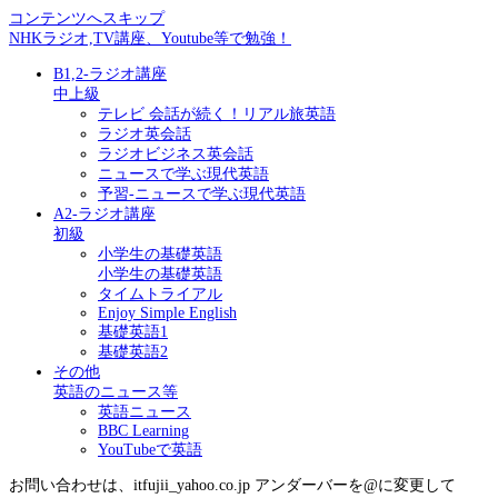
コンテンツへスキップ
NHKラジオ,TV講座、Youtube等で勉強！
B1,2-ラジオ講座
中上級
テレビ 会話が続く！リアル旅英語
ラジオ英会話
ラジオビジネス英会話
ニュースで学ぶ現代英語
予習-ニュースで学ぶ現代英語
A2-ラジオ講座
初級
小学生の基礎英語
小学生の基礎英語
タイムトライアル
Enjoy Simple English
基礎英語1
基礎英語2
その他
英語のニュース等
英語ニュース
BBC Learning
YouTubeで英語
お問い合わせは、itfujii_yahoo.co.jp アンダーバーを@に変更して