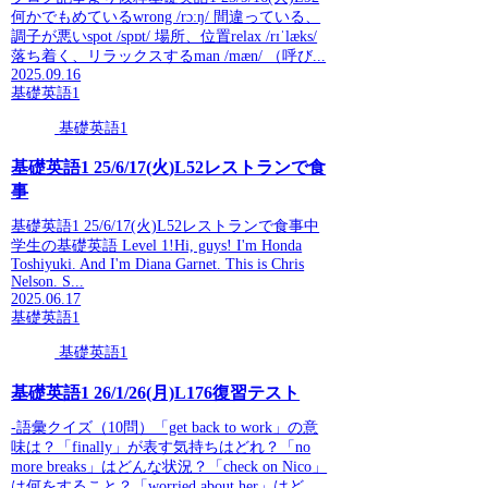
何かでもめているwrong /rɔːŋ/ 間違っている、
調子が悪いspot /spɒt/ 場所、位置relax /rɪˈlæks/
落ち着く、リラックスするman /mæn/ （呼び...
2025.09.16
基礎英語1
基礎英語1
基礎英語1 25/6/17(火)L52レストランで食
事
基礎英語1 25/6/17(火)L52レストランで食事中
学生の基礎英語 Level 1!Hi, guys! I'm Honda
Toshiyuki. And I'm Diana Garnet. This is Chris
Nelson. S...
2025.06.17
基礎英語1
基礎英語1
基礎英語1 26/1/26(月)L176復習テスト
-語彙クイズ（10問）「get back to work」の意
味は？「finally」が表す気持ちはどれ？「no
more breaks」はどんな状況？「check on Nico」
は何をすること？「worried about her」はど...