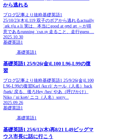
から逃れる
ブログ記事より抜粋基礎英語1
25/10/23(木)L119 双子のボアから逃れるactually
ˈæk.tʃu.ə.li 実は、本当にgood at ɡʊd æt ～が得
意であるrunning ˈrʌn.ɪŋ 走ること、走行guess ...
2025.10.30
基礎英語1
基礎英語1
基礎英語1 25/9/26(金)L100 L96-L99の復
習
ブログ記事より抜粋基礎英語1 25/9/26(金)L100
L96-L99の復習Karl /kɑːrl/ カール（人名）back
/bæk/ 戻る、後ろHey /heɪ/ やあ（呼びかけ）
Niko /ˈniːkoʊ/ ニコ（人名）sorry...
2025.09.26
基礎英語1
基礎英語1
基礎英語1 25/6/12(木)再8/21 L49ビッグマ
ウス市長に話に行こう