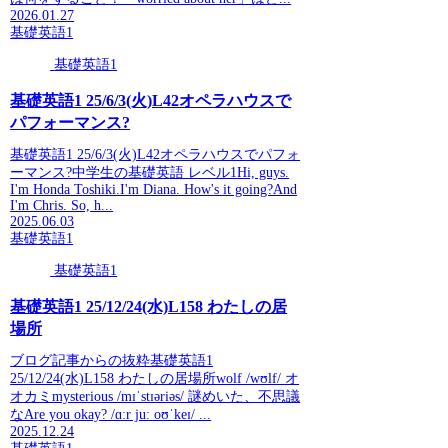
2026.01.27
基礎英語1
基礎英語1
基礎英語1 25/6/3(火)L42オペラハウスで
パフォーマンス?
基礎英語1 25/6/3(火)L42オペラハウスでパフォ
ーマンス?中学生の基礎英語 レベル1Hi, guys.
I'm Honda Toshiki.I'm Diana. How's it going?And
I'm Chris. So, h...
2025.06.03
基礎英語1
基礎英語1
基礎英語1 25/12/24(水)L158 わたしの居
場所
ブログ記事からの抜粋基礎英語1
25/12/24(水)L158 わたしの居場所wolf /wʊlf/ オ
オカミmysterious /mɪˈstɪəriəs/ 謎めいた、不思議
なAre you okay? /ɑːr juː oʊˈkeɪ/ ...
2025.12.24