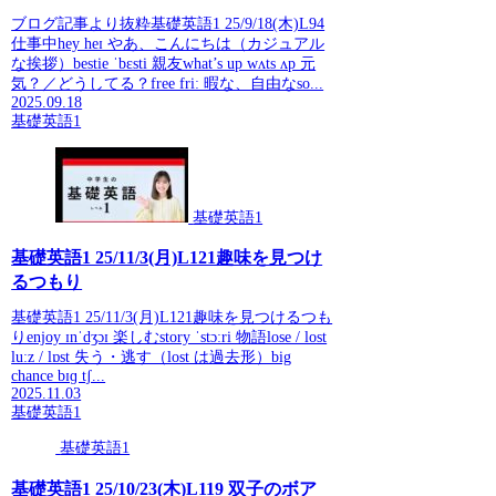
ブログ記事より抜粋基礎英語1 25/9/18(木)L94
仕事中hey heɪ やあ、こんにちは（カジュアル
な挨拶）bestie ˈbɛsti 親友what’s up wʌts ʌp 元
気？／どうしてる？free friː 暇な、自由なso...
2025.09.18
基礎英語1
基礎英語1
基礎英語1 25/11/3(月)L121趣味を見つけ
るつもり
基礎英語1 25/11/3(月)L121趣味を見つけるつも
りenjoy ɪnˈdʒɔɪ 楽しむstory ˈstɔːri 物語lose / lost
luːz / lɒst 失う・逃す（lost は過去形）big
chance bɪɡ tʃ...
2025.11.03
基礎英語1
基礎英語1
基礎英語1 25/10/23(木)L119 双子のボア