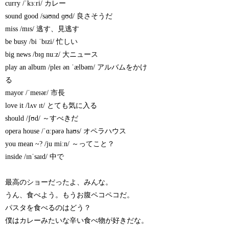
curry /ˈkɜːri/ カレー
sound good /saʊnd ɡʊd/ 良さそうだ
miss /mɪs/ 逃す、見逃す
be busy /bi ˈbɪzi/ 忙しい
big news /bɪɡ nuːz/ 大ニュース
play an album /pleɪ ən ˈælbəm/ アルバムをかけ
る
mayor /ˈmeɪər/ 市長
love it /lʌv ɪt/ とても気に入る
should /ʃʊd/ ～すべきだ
opera house /ˈɑːpərə haʊs/ オペラハウス
you mean ~? /ju miːn/ ～ってこと？
inside /ɪnˈsaɪd/ 中で
最高のショーだったよ、みんな。
うん、食べよう。もうお腹ペコペコだ。
パスタを食べるのはどう？
僕はカレーみたいな辛い食べ物が好きだな。