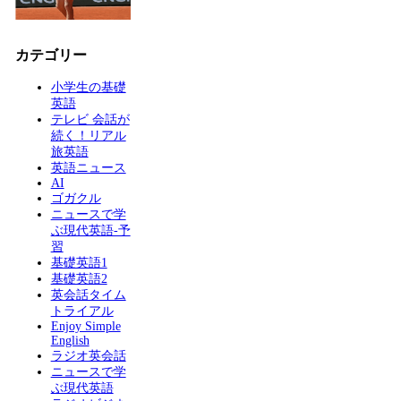
カテゴリー
小学生の基礎
英語
テレビ 会話が
続く！リアル
旅英語
英語ニュース
AI
ゴガクル
ニュースで学
ぶ現代英語-予
習
基礎英語1
基礎英語2
英会話タイム
トライアル
Enjoy Simple
English
ラジオ英会話
ニュースで学
ぶ現代英語