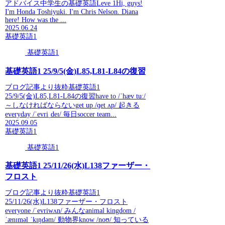
アドバイス中学生の基礎英語Leve 1Hi, guys!
I'm Honda Toshiyuki. I'm Chris Nelson. Diana
here! How was the ...
2025.06.24
基礎英語1
基礎英語1
基礎英語1 25/9/5(金)L85,L81-L84の復習
ブログ記事より抜粋基礎英語1
25/9/5(金)L85,L81-L84の復習have to /ˈhæv tuː/
～しなければならないget up /ɡet ʌp/ 起きる
everyday /ˈevriˌdeɪ/ 毎日soccer team...
2025.09.05
基礎英語1
基礎英語1
基礎英語1 25/11/26(水)L138ファーザー・
フロスト
ブログ記事より抜粋基礎英語1
25/11/26(水)L138ファーザー・フロスト
everyone /ˈevriwʌn/ みんなanimal kingdom /
ˈænɪməl ˈkɪŋdəm/ 動物界know /noʊ/ 知っている