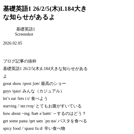
基礎英語1 26/2/5(木)L184大き
な知らせがあるよ
基礎英語1
Screenshot
2026.02.05
ブログ記事の抜粋
基礎英語1 26/2/5(木)L184大きな知らせがある
よ
great show /ɡreɪt ʃoʊ/ 最高のショー
guys /ɡaɪz/ みんな（カジュアル）
let’s eat /lets iːt/ 食べよう
starving /ˈstɑːrvɪŋ/ とてもお腹がすいている
how about ~ing /haʊ əˈbaʊt/ ～するのはどう？
get some pasta /ɡet səm ˈpɑːstə/ パスタを食べる
spicy food /ˈspaɪsi fuːd/ 辛い食べ物