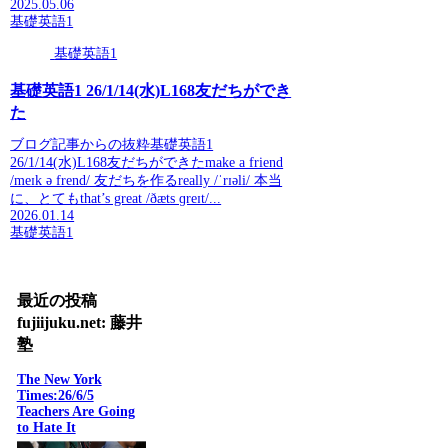
2025.05.06
基礎英語1
基礎英語1
基礎英語1 26/1/14(水)L168友だちができ
た
ブログ記事からの抜粋基礎英語1
26/1/14(水)L168友だちができたmake a friend
/meɪk ə frend/ 友だちを作るreally /ˈrɪəli/ 本当
に、とてもthat’s great /ðæts ɡreɪt/...
2026.01.14
基礎英語1
最近の投稿
fujiijuku.net: 藤井
塾
The New York
Times:26/6/5
Teachers Are Going
to Hate It