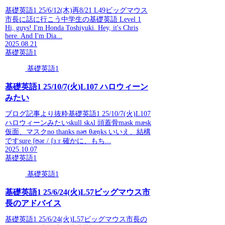
基礎英語1 25/6/12(木)再8/21 L49ビッグマウス
市長に話に行こう中学生の基礎英語 Level 1
Hi, guys! I'm Honda Toshiyuki. Hey, it's Chris
here. And I'm Dia...
2025.08.21
基礎英語1
基礎英語1
基礎英語1 25/10/7(火)L107 ハロウィーン
みたい
ブログ記事より抜粋基礎英語1 25/10/7(火)L107
ハロウィーンみたいskull skʌl 頭蓋骨mask mæsk
仮面、マスクno thanks nəʊ θæŋks いいえ、結構
ですsure ʃʊər / ʃɜːr 確かに、もち...
2025.10.07
基礎英語1
基礎英語1
基礎英語1 25/6/24(火)L57ビッグマウス市
長のアドバイス
基礎英語1 25/6/24(火)L57ビッグマウス市長の