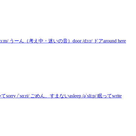
m/ うーん（考え中・迷いの音）door /dɔːr/ ドアaround here
/ˈsɑːri/ ごめん、すまないasleep /əˈsliːp/ 眠ってwrite