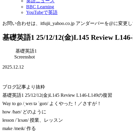
英語ニュース
BBC Learning
YouTubeで英語
お問い合わせは、itfujii_yahoo.co.jp アンダーバーを@に変更
基礎英語1 25/12/12(金)L145 Review L1
基礎英語1
Screenshot
2025.12.12
ブログ記事より抜粋
基礎英語1 25/12/12(金)L145 Review L146-L149の復習
Way to go /ˌweɪ tə ˈgoʊ/ よくやった！／さすが！
how /haʊ/ どのように
lesson /ˈlɛsən/ 授業、レッスン
make /meɪk/ 作る