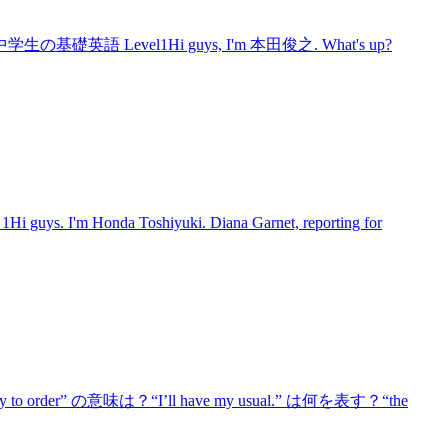
英語 Level1Hi guys, I'm 本田俊之. What's up?
'm Honda Toshiyuki. Diana Garnet, reporting for
rder” の意味は？“I’ll have my usual.” は何を表す？“the