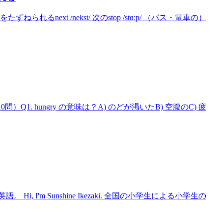
られるnext /nekst/ 次のstop /stɑːp/ （バス・電車の）
（10問）Q1. hungry の意味は？A) のどが渇いたB) 空腹のC) 疲
Hi, I'm Sunshine Ikezaki. 全国の小学生による小学生の