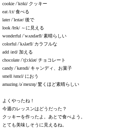
cookie /ˈkʊki/ クッキー
eat /iːt/ 食べる
later /ˈleɪtər/ 後で
look /lʊk/ ～に見える
wonderful /ˈwʌndərfl/ 素晴らしい
colorful /ˈkʌlərfl/ カラフルな
add /æd/ 加える
chocolate /ˈtʃɔːklət/ チョコレート
candy /ˈkændi/ キャンディ、お菓子
smell /smɛl/ におう
amazing /əˈmeɪzɪŋ/ 驚くほど素晴らしい
よくやったね！
今週のレッスンはどうだった？
クッキーを作ったよ。あとで食べよう。
とても美味しそうに見えるね。