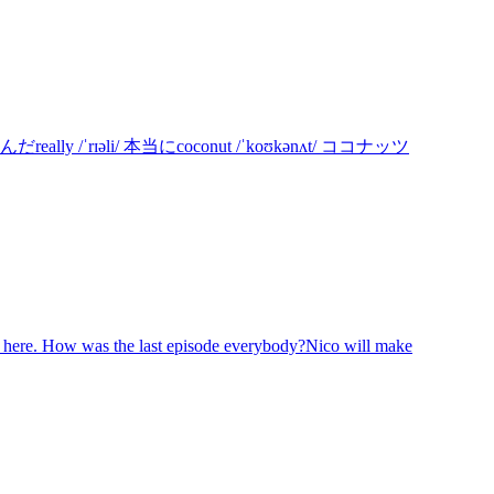
 /ˈrɪəli/ 本当にcoconut /ˈkoʊkənʌt/ ココナッツ
 was the last episode everybody?Nico will make