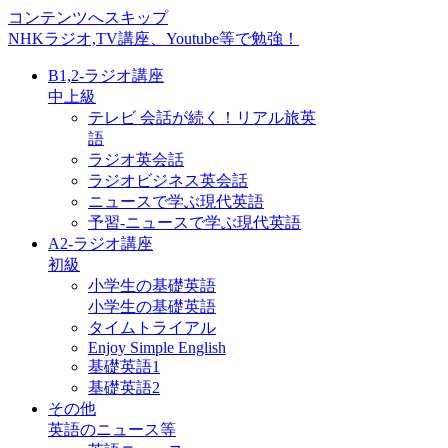
コンテンツへスキップ
NHKラジオ,TV講座、Youtube等で勉強！
B1,2-ラジオ講座
中上級
テレビ 会話が続く！リアル旅英
語
ラジオ英会話
ラジオビジネス英会話
ニュースで学ぶ現代英語
予習-ニュースで学ぶ現代英語
A2-ラジオ講座
初級
小学生の基礎英語
小学生の基礎英語
タイムトライアル
Enjoy Simple English
基礎英語1
基礎英語2
その他
英語のニュース等