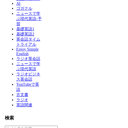
AI
ゴガクル
ニュースで学
ぶ現代英語-予
習
基礎英語1
基礎英語2
英会話タイム
トライアル
Enjoy Simple
English
ラジオ英会話
ニュースで学
ぶ現代英語
ラジオビジネ
ス英会話
YouTubeで英
語
古文書
ラジオ
英語関連
検索