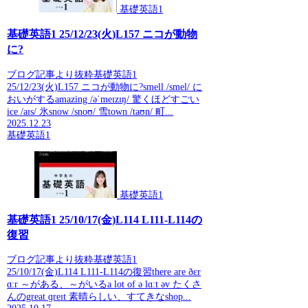
基礎英語1
基礎英語1 25/12/23(火)L157 ニコが動物
に?
ブログ記事より抜粋基礎英語1
25/12/23(火)L157 ニコが動物に?smell /smel/ に
おいがするamazing /əˈmeɪzɪŋ/ 驚くほどすごい
ice /aɪs/ 氷snow /snoʊ/ 雪town /taʊn/ 町...
2025.12.23
基礎英語1
基礎英語1
基礎英語1 25/10/17(金)L114 L111-L114の
復習
ブログ記事より抜粋基礎英語1
25/10/17(金)L114 L111-L114の復習there are ðɛr
ɑːr ～がある、～がいるa lot of ə lɑːt əv たくさ
んのgreat ɡreɪt 素晴らしい、すてきなshop...