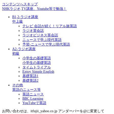
コンテンツへスキップ
NHKラジオ,TV講座、Youtube等で勉強！
B1,2-ラジオ講座
中上級
テレビ 会話が続く！リアル旅英語
ラジオ英会話
ラジオビジネス英会話
ニュースで学ぶ現代英語
予習-ニュースで学ぶ現代英語
A2-ラジオ講座
初級
小学生の基礎英語
小学生の基礎英語
タイムトライアル
Enjoy Simple English
基礎英語1
基礎英語2
その他
英語のニュース等
英語ニュース
BBC Learning
YouTubeで英語
お問い合わせは、itfujii_yahoo.co.jp アンダーバーを@に変更して