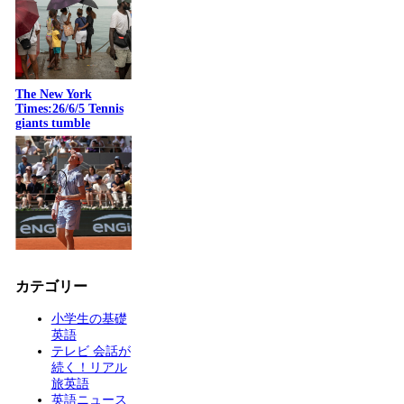
The New York
Times:26/6/5 Tennis
giants tumble
カテゴリー
小学生の基礎
英語
テレビ 会話が
続く！リアル
旅英語
英語ニュース