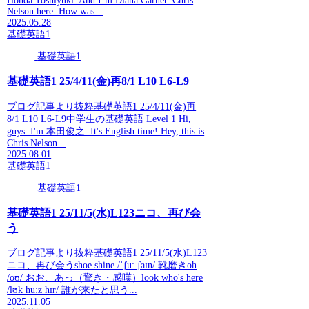
Honda Toshiyuki. And I’m Diana Garnet. Chris
Nelson here. How was...
2025.05.28
基礎英語1
基礎英語1
基礎英語1 25/4/11(金)再8/1 L10 L6-L9
ブログ記事より抜粋基礎英語1 25/4/11(金)再
8/1 L10 L6-L9中学生の基礎英語 Level 1 Hi,
guys. I'm 本田俊之. It's English time! Hey, this is
Chris Nelson...
2025.08.01
基礎英語1
基礎英語1
基礎英語1 25/11/5(水)L123ニコ、再び会
う
ブログ記事より抜粋基礎英語1 25/11/5(水)L123
ニコ、再び会うshoe shine /ˈʃuː ʃaɪn/ 靴磨きoh
/oʊ/ おお、あっ（驚き・感嘆）look who's here
/lʊk huːz hɪr/ 誰が来たと思う...
2025.11.05