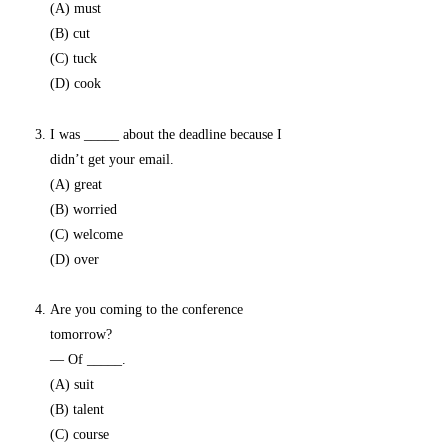
(A) must
(B) cut
(C) tuck
(D) cook
I was _____ about the deadline because I
didn’t get your email.
(A) great
(B) worried
(C) welcome
(D) over
Are you coming to the conference
tomorrow?
— Of _____.
(A) suit
(B) talent
(C) course