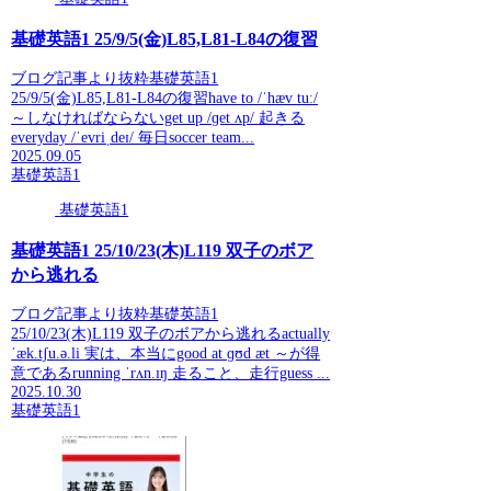
基礎英語1 25/9/5(金)L85,L81-L84の復習
ブログ記事より抜粋基礎英語1
25/9/5(金)L85,L81-L84の復習have to /ˈhæv tuː/
～しなければならないget up /ɡet ʌp/ 起きる
everyday /ˈevriˌdeɪ/ 毎日soccer team...
2025.09.05
基礎英語1
基礎英語1
基礎英語1 25/10/23(木)L119 双子のボア
から逃れる
ブログ記事より抜粋基礎英語1
25/10/23(木)L119 双子のボアから逃れるactually
ˈæk.tʃu.ə.li 実は、本当にgood at ɡʊd æt ～が得
意であるrunning ˈrʌn.ɪŋ 走ること、走行guess ...
2025.10.30
基礎英語1