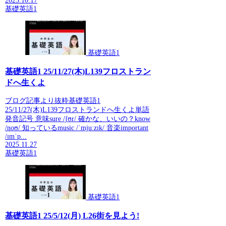
2025.10.17
基礎英語1
基礎英語1
基礎英語1 25/11/27(木)L139フロストラン
ドへ生くよ
ブログ記事より抜粋基礎英語1
25/11/27(木)L139フロストランドへ生くよ単語
発音記号 意味sure /ʃʊr/ 確かな、いいの？know
/noʊ/ 知っているmusic /ˈmjuːzɪk/ 音楽important
/ɪmˈp...
2025.11.27
基礎英語1
基礎英語1
基礎英語1 25/5/12(月) L26街を見よう!