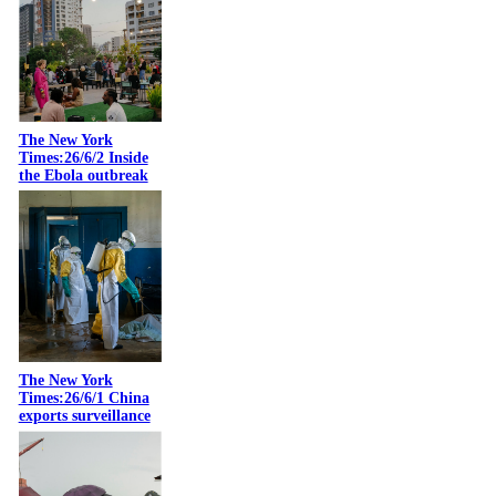
The New York
Times:26/6/2 Inside
the Ebola outbreak
The New York
Times:26/6/1 China
exports surveillance