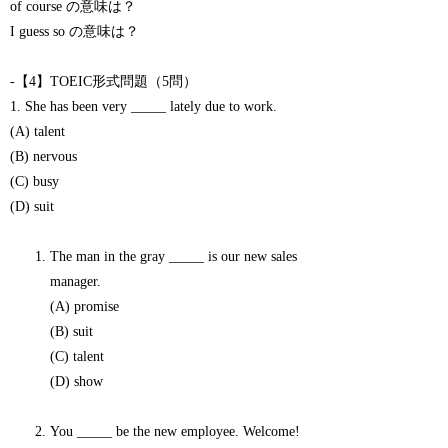
of course の意味は？
I guess so の意味は？
-【4】TOEIC形式問題（5問）
1. She has been very _____ lately due to work.
(A) talent
(B) nervous
(C) busy
(D) suit
The man in the gray _____ is our new sales
manager.
(A) promise
(B) suit
(C) talent
(D) show
You _____ be the new employee. Welcome!