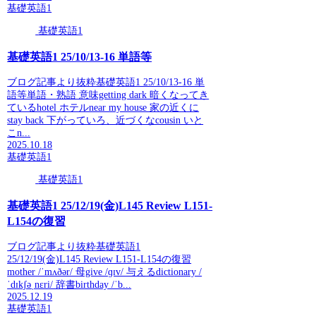
基礎英語1
基礎英語1
基礎英語1 25/10/13-16 単語等
ブログ記事より抜粋基礎英語1 25/10/13-16 単
語等単語・熟語 意味getting dark 暗くなってき
ているhotel ホテルnear my house 家の近くに
stay back 下がっていろ、近づくなcousin いと
こn...
2025.10.18
基礎英語1
基礎英語1
基礎英語1 25/12/19(金)L145 Review L151-
L154の復習
ブログ記事より抜粋基礎英語1
25/12/19(金)L145 Review L151-L154の復習
mother /ˈmʌðər/ 母give /ɡɪv/ 与えるdictionary /
ˈdɪkʃəˌnɛri/ 辞書birthday /ˈb...
2025.12.19
基礎英語1