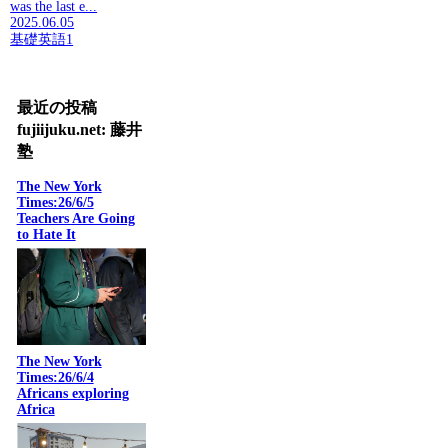
was the last e...
2025.06.05
基礎英語1
最近の投稿
fujiijuku.net: 藤井
塾
The New York
Times:26/6/5
Teachers Are Going
to Hate It
The New York
Times:26/6/4
Africans exploring
Africa