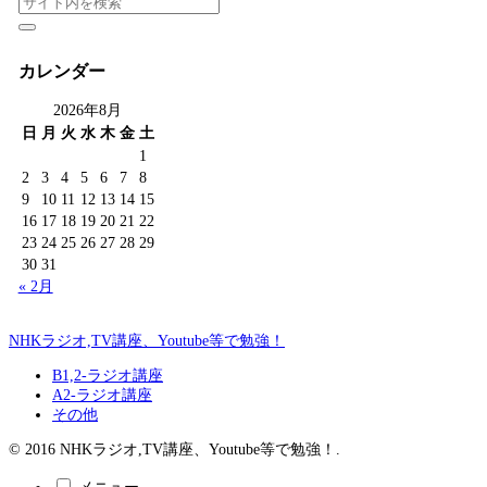
カレンダー
2026年8月
日
月
火
水
木
金
土
1
2
3
4
5
6
7
8
9
10
11
12
13
14
15
16
17
18
19
20
21
22
23
24
25
26
27
28
29
30
31
« 2月
NHKラジオ,TV講座、Youtube等で勉強！
B1,2-ラジオ講座
A2-ラジオ講座
その他
© 2016 NHKラジオ,TV講座、Youtube等で勉強！.