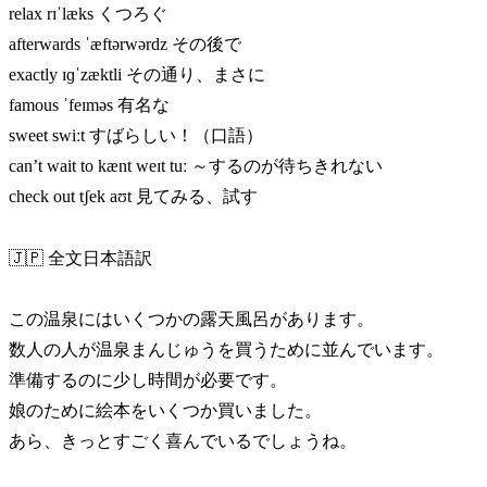
relax rɪˈlæks くつろぐ
afterwards ˈæftərwərdz その後で
exactly ɪɡˈzæktli その通り、まさに
famous ˈfeɪməs 有名な
sweet swiːt すばらしい！（口語）
can’t wait to kænt weɪt tuː ～するのが待ちきれない
check out tʃek aʊt 見てみる、試す
🇯🇵 全文日本語訳
この温泉にはいくつかの露天風呂があります。
数人の人が温泉まんじゅうを買うために並んでいます。
準備するのに少し時間が必要です。
娘のために絵本をいくつか買いました。
あら、きっとすごく喜んでいるでしょうね。