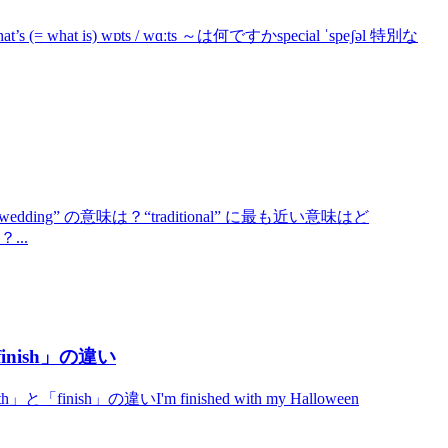
at is) wɒts / wɑːts ～は何ですかspecial ˈspeʃəl 特別な
edding” の意味は？“traditional” に最も近い意味はど
...
「finish」の違い
「finish」の違いI'm finished with my Halloween