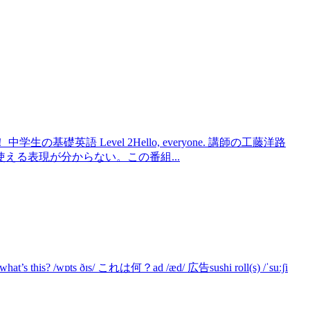
生の基礎英語 Level 2Hello, everyone. 講師の工藤洋路
える表現が分からない。この番組...
 /wɒts ðɪs/ これは何？ad /æd/ 広告sushi roll(s) /ˈsuːʃi