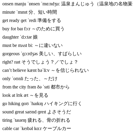
onsen manju ˈɒnsen ˈmɑːndʒuː 温泉まんじゅう（温泉地の名物
minute ˈmɪnɪt 分、短い時間
get ready ɡet ˈredi 準備をする
buy for baɪ fɔːr ～のために買う
daughter ˈdɔːtər 娘
must be mʌst biː ～に違いない
gorgeous ˈɡɔːrdʒəs 美しい、すばらしい
right? raɪt そうでしょう？／でしょ？
can’t believe kænt bəˈliːv ～を信じられない
only ˈoʊnli たった、～だけ
from the city frəm ðə ˈsɪti 都市から
look at lʊk æt ～を見る
go hiking ɡoʊ ˈhaɪkɪŋ ハイキングに行く
sound great saʊnd ɡreɪt よさそうだ
tiring ˈtaɪərɪŋ 疲れる、骨の折れる
cable car ˈkeɪbəl kɑːr ケーブルカー