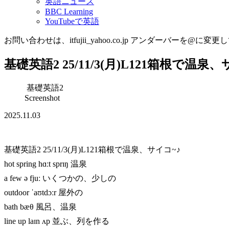
英語ニュース
BBC Learning
YouTubeで英語
お問い合わせは、itfujii_yahoo.co.jp アンダーバーを@に変更
基礎英語2 25/11/3(月)L121箱根で温泉、
基礎英語2
Screenshot
2025.11.03
基礎英語2 25/11/3(月)L121箱根で温泉、サイコ~♪
hot spring hɑːt sprɪŋ 温泉
a few ə fjuː いくつかの、少しの
outdoor ˈaʊtdɔːr 屋外の
bath bæθ 風呂、温泉
line up laɪn ʌp 並ぶ、列を作る