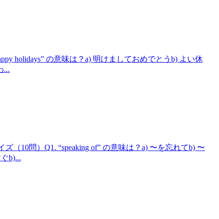
ppy holidays” の意味は？a) 明けましておめでとうb) よい休
..
0問）Q1. “speaking of” の意味は？a) 〜を忘れてb) 〜
b)...