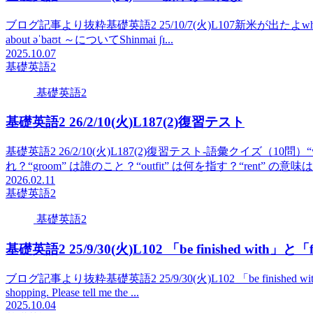
ブログ記事より抜粋基礎英語2 25/10/7(火)L107新米が出たよwhat’s (= wh
about əˈbaʊt ～についてShinmai ʃɪ...
2025.10.07
基礎英語2
基礎英語2
基礎英語2 26/2/10(火)L187(2)復習テスト
基礎英語2 26/2/10(火)L187(2)復習テスト-語彙クイズ（10問）“w
れ？“groom” は誰のこと？“outfit” は何を指す？“rent” の意味は？
2026.02.11
基礎英語2
基礎英語2
基礎英語2 25/9/30(火)L102 「be finished with」と
ブログ記事より抜粋基礎英語2 25/9/30(火)L102 「be finished with」と
shopping. Please tell me the ...
2025.10.04