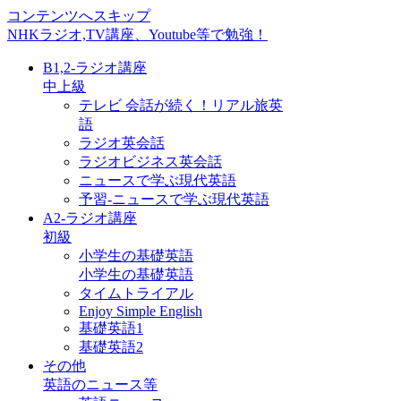
コンテンツへスキップ
NHKラジオ,TV講座、Youtube等で勉強！
B1,2-ラジオ講座
中上級
テレビ 会話が続く！リアル旅英
語
ラジオ英会話
ラジオビジネス英会話
ニュースで学ぶ現代英語
予習-ニュースで学ぶ現代英語
A2-ラジオ講座
初級
小学生の基礎英語
小学生の基礎英語
タイムトライアル
Enjoy Simple English
基礎英語1
基礎英語2
その他
英語のニュース等