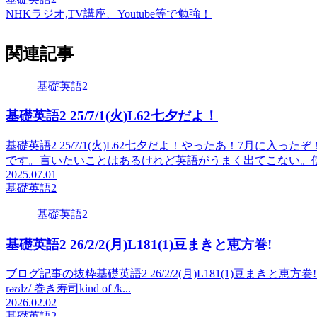
NHKラジオ,TV講座、Youtube等で勉強！
関連記事
基礎英語2
基礎英語2 25/7/1(火)L62七夕だよ！
基礎英語2 25/7/1(火)L62七夕だよ！やったあ！7月に入ったぞ！ 中学
です。言いたいことはあるけれど英語がうまく出てこない。使
2025.07.01
基礎英語2
基礎英語2
基礎英語2 26/2/2(月)L181(1)豆まきと恵方巻!
ブログ記事の抜粋基礎英語2 26/2/2(月)L181(1)豆まきと恵方巻!what’s this?
rəʊlz/ 巻き寿司kind of /k...
2026.02.02
基礎英語2