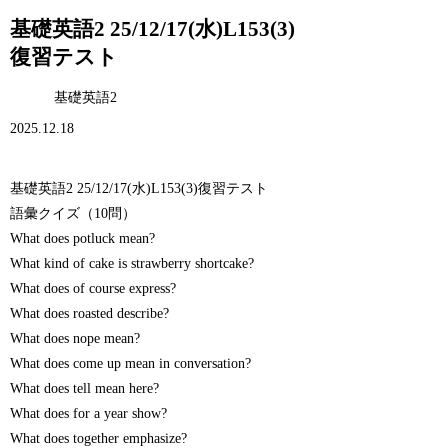
基礎英語2 25/12/17(水)L153(3)
復習テスト
基礎英語2
2025.12.18
基礎英語2 25/12/17(水)L153(3)復習テスト
語彙クイズ（10問）
What does potluck mean?
What kind of cake is strawberry shortcake?
What does of course express?
What does roasted describe?
What does nope mean?
What does come up mean in conversation?
What does tell mean here?
What does for a year show?
What does together emphasize?