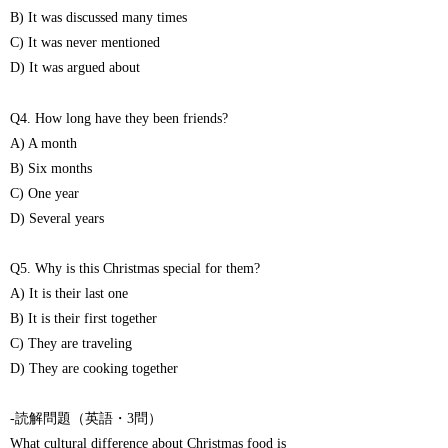
B) It was discussed many times
C) It was never mentioned
D) It was argued about
Q4. How long have they been friends?
A) A month
B) Six months
C) One year
D) Several years
Q5. Why is this Christmas special for them?
A) It is their last one
B) It is their first together
C) They are traveling
D) They are cooking together
-読解問題（英語・3問）
What cultural difference about Christmas food is