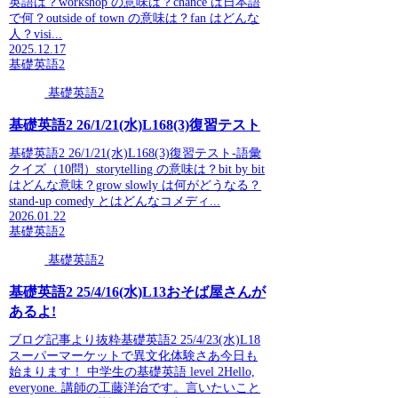
英語は？workshop の意味は？chance は日本語
で何？outside of town の意味は？fan はどんな
人？visi...
2025.12.17
基礎英語2
基礎英語2
基礎英語2 26/1/21(水)L168(3)復習テスト
基礎英語2 26/1/21(水)L168(3)復習テスト-語彙
クイズ（10問）storytelling の意味は？bit by bit
はどんな意味？grow slowly は何がどうなる？
stand-up comedy とはどんなコメディ...
2026.01.22
基礎英語2
基礎英語2
基礎英語2 25/4/16(水)L13おそば屋さんが
あるよ!
ブログ記事より抜粋基礎英語2 25/4/23(水)L18
スーパーマーケットで異文化体験さあ今日も
始まります！ 中学生の基礎英語 level 2Hello,
everyone. 講師の工藤洋治です。言いたいこと