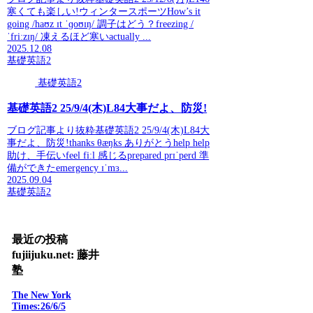
寒くても楽しい!ウィンタースポーツHow’s it
going /haʊz ɪt ˈɡoʊɪŋ/ 調子はどう？freezing /
ˈfriːzɪŋ/ 凍えるほど寒いactually ...
2025.12.08
基礎英語2
基礎英語2
基礎英語2 25/9/4(木)L84大事だよ、防災!
ブログ記事より抜粋基礎英語2 25/9/4(木)L84大
事だよ、防災!thanks θæŋks ありがとうhelp help
助け、手伝いfeel fiːl 感じるprepared prɪˈperd 準
備ができたemergency ɪˈmɜ...
2025.09.04
基礎英語2
最近の投稿
fujiijuku.net: 藤井
塾
The New York
Times:26/6/5