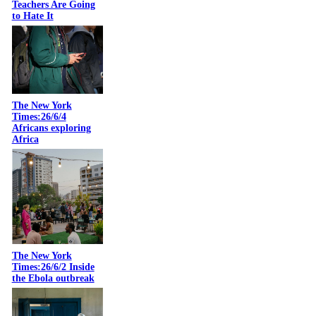
Teachers Are Going
to Hate It
The New York
Times:26/6/4
Africans exploring
Africa
The New York
Times:26/6/2 Inside
the Ebola outbreak