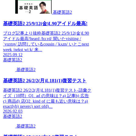
基礎英語2
基礎英語2 25/9/12(金)L90アイドル最高!
ブログ記事より抜粋基礎英語2 25/9/12(金)L90
アイドル最高!heard /hɜːrd/ 聞いたvisiting /
ˈvɪzɪtɪŋ/ 訪問しているcousin /ˈkʌzn/ いとこnext
week /nekst wiːk/ 来...
2025.09.12
基礎英語2
基礎英語2
基礎英語2 26/2/2(月)L181(1)復習テスト
基礎英語2 26/2/2(月)L181(1)復習テスト-語彙ク
イズ（10問）Q1. ad の意味は？a) 記事b) 広告
c) 商品d) 店Q2. kind of に最も近い意味は？a)
exactlyb) neverc) sort ofd)...
2026.02.03
基礎英語2
基礎英語2