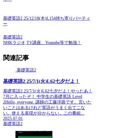
基礎英語2 25/12/18(木)L154持ち寄りパーティ
ー
基礎英語2
NHKラジオ,TV講座、Youtube等で勉強！
関連記事
基礎英語2
基礎英語2 25/7/1(火)L62七夕だよ！
基礎英語2 25/7/1(火)L62七夕だよ！やったあ！
7月に入ったぞ！ 中学生の基礎英語 Level
2Hello, everyone. 講師の工藤洋路です。言いた
いことはあるけれど英語がうまく出てこな
い。使える表現が分からない。この番組...
2025.07.01
基礎英語2