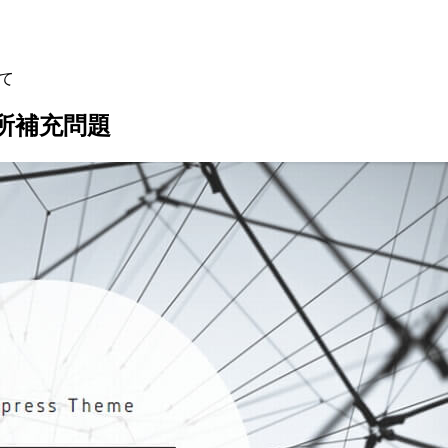
して
 空所補充問題