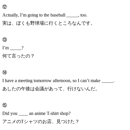
⑫
Actually, I’m going to the baseball _____, too.
実は、ぼくも野球場に行くところなんです。
⑬
I’m _____?
何て言ったの？
⑭
I have a meeting tomorrow afternoon, so I can’t make _____.
あしたの午後は会議があって、行けないんだ。
⑮
Did you ____ an anime T-shirt shop?
アニメのTシャツのお店、見つけた？