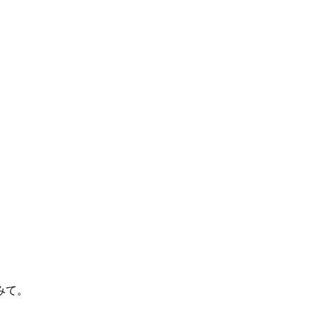
。
みて。