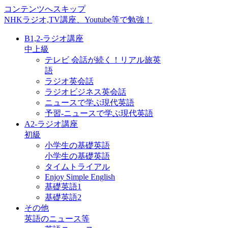
コンテンツへスキップ
NHKラジオ,TV講座、Youtube等で勉強！
B1,2-ラジオ講座
中上級
テレビ 会話が続く！リアル旅英
語
ラジオ英会話
ラジオビジネス英会話
ニュースで学ぶ現代英語
予習-ニュースで学ぶ現代英語
A2-ラジオ講座
初級
小学生の基礎英語
小学生の基礎英語
タイムトライアル
Enjoy Simple English
基礎英語1
基礎英語2
その他
英語のニュース等