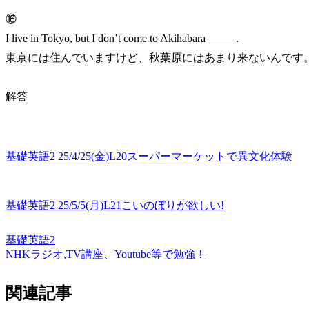
⑯
I live in Tokyo, but I don’t come to Akihabara _____.
東京には住んでいますけど、秋葉原にはあまり来ないんです
解答
基礎英語2 25/4/25(金)L20スーパーマーケットで異文化体験
基礎英語2 25/5/5(月)L21こいのぼりが欲しい!
基礎英語2
NHKラジオ,TV講座、Youtube等で勉強！
関連記事