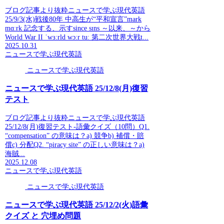
ブログ記事より抜粋ニュースで学ぶ現代英語
25/9/3(水)戦後80年 中高生が“平和宣言”mark
mɑːrk 記念する、示すsince sɪns ～以来、～から
World War II ˈwɜːrld wɔːr tuː 第二次世界大戦t...
2025.10.31
ニュースで学ぶ現代英語
ニュースで学ぶ現代英語
ニュースで学ぶ現代英語 25/12/8(月)復習
テスト
ブログ記事より抜粋ニュースで学ぶ現代英語
25/12/8(月)復習テスト-語彙クイズ（10問）Q1.
“compensation” の意味は？a) 競争b) 補償・賠
償c) 分配Q2. “piracy site” の正しい意味は？a)
海賊...
2025.12.08
ニュースで学ぶ現代英語
ニュースで学ぶ現代英語
ニュースで学ぶ現代英語 25/12/2(火)語彙
クイズ と 穴埋め問題