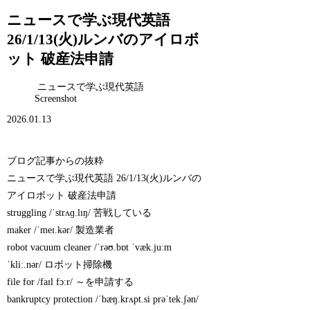
ニュースで学ぶ現代英語
26/1/13(火)ルンバのアイロボ
ット 破産法申請
ニュースで学ぶ現代英語
Screenshot
2026.01.13
ブログ記事からの抜粋
ニュースで学ぶ現代英語 26/1/13(火)ルンバの
アイロボット 破産法申請
struggling /ˈstrʌɡ.lɪŋ/ 苦戦している
maker /ˈmeɪ.kər/ 製造業者
robot vacuum cleaner /ˈrəʊ.bɒt ˈvæk.juːm
ˈkliː.nər/ ロボット掃除機
file for /faɪl fɔːr/ ～を申請する
bankruptcy protection /ˈbæŋ.krʌpt.si prəˈtek.ʃən/