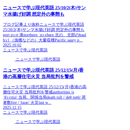
ニュースで学ぶ現代英語 25/10/2(木)サン
マ水揚げ好調 想定外の事態も
ブログ記事より抜粋ニュースで学ぶ現代英語
25/20/2(木)サンマ水揚げ好調 想定外の事態も
port pɔːrt 港northern ˈnɔːrðərn 北の、北部のhaul
hɔːl （漁獲などの）大量収穫Pacific saury p...
2025.10.02
ニュースで学ぶ現代英語
ニュースで学ぶ現代英語
ニュースで学ぶ現代英語 25/12/15(月)香
港の高層住宅火災 当局批判を警戒
ニュースで学ぶ現代英語 25/12/15(月)香港の高
層住宅火災 当局批判を警戒authorities /ə
ˈθɔːrɪtiz/ 当局、関係当局death toll /ˈdeθ toʊl/ 死
者数fire /ˈfaɪər/ 火災last w...
2025.12.15
ニュースで学ぶ現代英語
ニュースで学ぶ現代英語