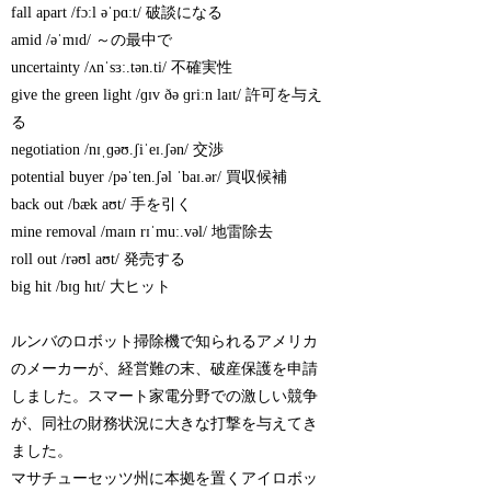
fall apart /fɔːl əˈpɑːt/ 破談になる
amid /əˈmɪd/ ～の最中で
uncertainty /ʌnˈsɜː.tən.ti/ 不確実性
give the green light /ɡɪv ðə ɡriːn laɪt/ 許可を与え
る
negotiation /nɪˌɡəʊ.ʃiˈeɪ.ʃən/ 交渉
potential buyer /pəˈten.ʃəl ˈbaɪ.ər/ 買収候補
back out /bæk aʊt/ 手を引く
mine removal /maɪn rɪˈmuː.vəl/ 地雷除去
roll out /rəʊl aʊt/ 発売する
big hit /bɪɡ hɪt/ 大ヒット
ルンバのロボット掃除機で知られるアメリカ
のメーカーが、経営難の末、破産保護を申請
しました。スマート家電分野での激しい競争
が、同社の財務状況に大きな打撃を与えてき
ました。
マサチューセッツ州に本拠を置くアイロボッ