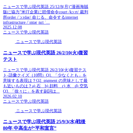
ニュースで学ぶ現代英語 25/12/8(月)“漫画海賊
版に協力”米IT企業に賠償命令court /kɔːrt/ 裁判
所order /ˈɔːrdər/ 命じる、命令するinternet
infrastructure /ˈɪntərˌnɛt ˈ...
2025.12.08
ニュースで学ぶ現代英語
ニュースで学ぶ現代英語
ニュースで学ぶ現代英語 26/2/10(火)復習
テスト
ニュースで学ぶ現代英語 26/2/10(火)復習テス
ト-語彙クイズ（10問）Q1. 「少なくとも」を
意味する表現は？Q2. pigment の意味として最
も近いものは？a) 石 b) 顔料 c) 水 d) 空気
Q3. 「徐々に」を表す副詞は...
2026.02.10
ニュースで学ぶ現代英語
ニュースで学ぶ現代英語
ニュースで学ぶ現代英語 25/9/3(水)戦後
80年 中高生が“平和宣言”