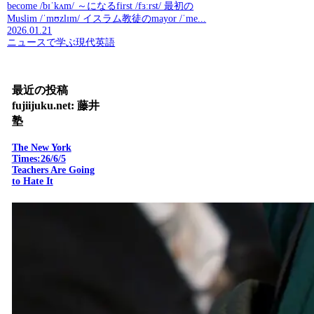
become /bɪˈkʌm/ ～になるfirst /fɜːrst/ 最初の
Muslim /ˈmʊzlɪm/ イスラム教徒のmayor /ˈme...
2026.01.21
ニュースで学ぶ現代英語
最近の投稿
fujiijuku.net: 藤井
塾
The New York
Times:26/6/5
Teachers Are Going
to Hate It