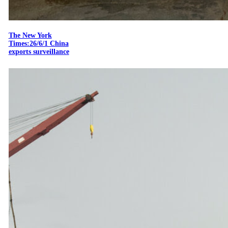
The New York
Times:26/6/1 China
exports surveillance