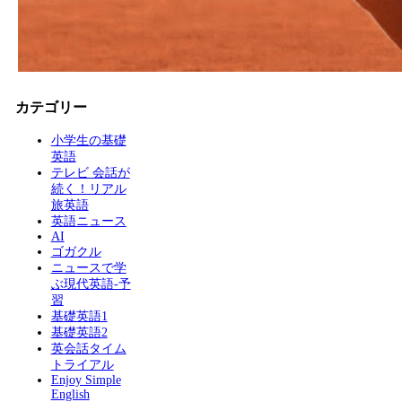
カテゴリー
小学生の基礎
英語
テレビ 会話が
続く！リアル
旅英語
英語ニュース
AI
ゴガクル
ニュースで学
ぶ現代英語-予
習
基礎英語1
基礎英語2
英会話タイム
トライアル
Enjoy Simple
English