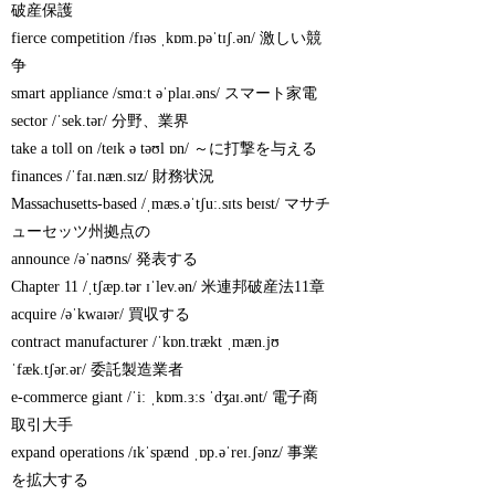
破産保護
fierce competition /fɪəs ˌkɒm.pəˈtɪʃ.ən/ 激しい競
争
smart appliance /smɑːt əˈplaɪ.əns/ スマート家電
sector /ˈsek.tər/ 分野、業界
take a toll on /teɪk ə təʊl ɒn/ ～に打撃を与える
finances /ˈfaɪ.næn.sɪz/ 財務状況
Massachusetts-based /ˌmæs.əˈtʃuː.sɪts beɪst/ マサチ
ューセッツ州拠点の
announce /əˈnaʊns/ 発表する
Chapter 11 /ˌtʃæp.tər ɪˈlev.ən/ 米連邦破産法11章
acquire /əˈkwaɪər/ 買収する
contract manufacturer /ˈkɒn.trækt ˌmæn.jʊ
ˈfæk.tʃər.ər/ 委託製造業者
e-commerce giant /ˈiː ˌkɒm.ɜːs ˈdʒaɪ.ənt/ 電子商
取引大手
expand operations /ɪkˈspænd ˌɒp.əˈreɪ.ʃənz/ 事業
を拡大する