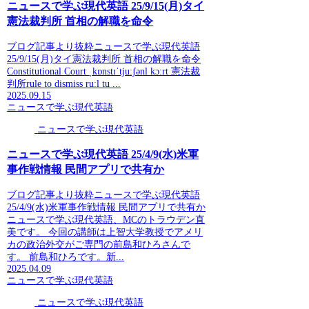
ニュースで学ぶ現代英語 25/9/15(月)タイ
憲法裁判所 首相の解職を命令
ブログ記事より抜粋ニュースで学ぶ現代英語
25/9/15(月)タイ憲法裁判所 首相の解職を命令
Constitutional Court ˌkɒnstɪˈtjuːʃənl kɔːrt 憲法裁
判所rule to dismiss ruːl tu ...
2025.09.15
ニュースで学ぶ現代英語
ニュースで学ぶ現代英語
ニュースで学ぶ現代英語 25/4/9(水)米軍
事作戦情報 民間アプリで共有か
ブログ記事より抜粋ニュースで学ぶ現代英語
25/4/9(水)米軍事作戦情報 民間アプリで共有か
ニュースで学ぶ現代英語、MCのトラウデン直
美です。 今回の講師は上智大学教授でアメリ
カの政治外交がご専門の前島和ひろさんで
す。 前島和ひろです。新...
2025.04.09
ニュースで学ぶ現代英語
ニュースで学ぶ現代英語