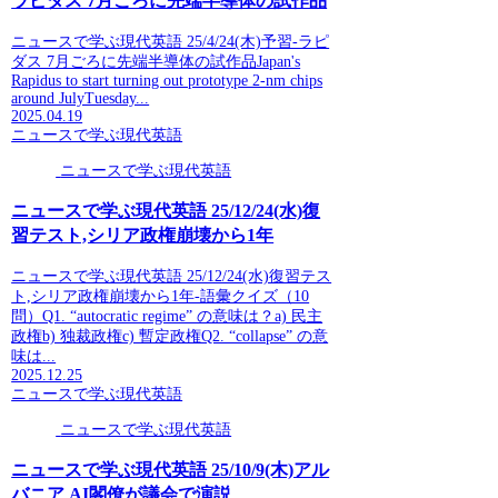
ラピダス 7月ごろに先端半導体の試作品
ニュースで学ぶ現代英語 25/4/24(木)予習-ラピ
ダス 7月ごろに先端半導体の試作品Japan's
Rapidus to start turning out prototype 2-nm chips
around JulyTuesday...
2025.04.19
ニュースで学ぶ現代英語
ニュースで学ぶ現代英語
ニュースで学ぶ現代英語 25/12/24(水)復
習テスト,シリア政権崩壊から1年
ニュースで学ぶ現代英語 25/12/24(水)復習テス
ト,シリア政権崩壊から1年-語彙クイズ（10
問）Q1. “autocratic regime” の意味は？a) 民主
政権b) 独裁政権c) 暫定政権Q2. “collapse” の意
味は...
2025.12.25
ニュースで学ぶ現代英語
ニュースで学ぶ現代英語
ニュースで学ぶ現代英語 25/10/9(木)アル
バニア AI閣僚が議会で演説