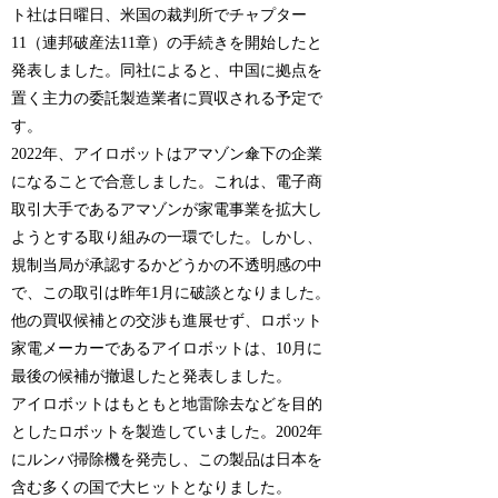
ト社は日曜日、米国の裁判所でチャプター
11（連邦破産法11章）の手続きを開始したと
発表しました。同社によると、中国に拠点を
置く主力の委託製造業者に買収される予定で
す。
2022年、アイロボットはアマゾン傘下の企業
になることで合意しました。これは、電子商
取引大手であるアマゾンが家電事業を拡大し
ようとする取り組みの一環でした。しかし、
規制当局が承認するかどうかの不透明感の中
で、この取引は昨年1月に破談となりました。
他の買収候補との交渉も進展せず、ロボット
家電メーカーであるアイロボットは、10月に
最後の候補が撤退したと発表しました。
アイロボットはもともと地雷除去などを目的
としたロボットを製造していました。2002年
にルンバ掃除機を発売し、この製品は日本を
含む多くの国で大ヒットとなりました。