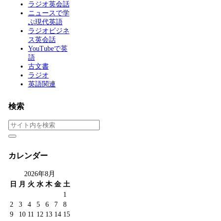
ラジオ英会話
ニュースで学
ぶ現代英語
ラジオビジネ
ス英会話
YouTubeで英
語
古文書
ラジオ
英語関連
検索
カレンダー
2026年8月
日
月
火
水
木
金
土
1
2
3
4
5
6
7
8
9
10
11
12
13
14
15