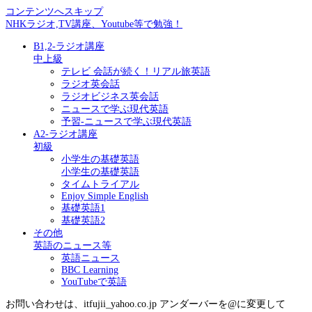
コンテンツへスキップ
NHKラジオ,TV講座、Youtube等で勉強！
B1,2-ラジオ講座
中上級
テレビ 会話が続く！リアル旅英語
ラジオ英会話
ラジオビジネス英会話
ニュースで学ぶ現代英語
予習-ニュースで学ぶ現代英語
A2-ラジオ講座
初級
小学生の基礎英語
小学生の基礎英語
タイムトライアル
Enjoy Simple English
基礎英語1
基礎英語2
その他
英語のニュース等
英語ニュース
BBC Learning
YouTubeで英語
お問い合わせは、itfujii_yahoo.co.jp アンダーバーを@に変更して