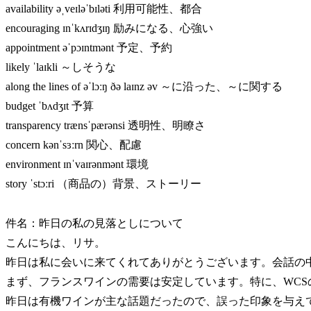
availability əˌveɪləˈbɪləti 利用可能性、都合
encouraging ɪnˈkʌrɪdʒɪŋ 励みになる、心強い
appointment əˈpɔɪntmənt 予定、予約
likely ˈlaɪkli ～しそうな
along the lines of əˈlɔːŋ ðə laɪnz əv ～に沿った、～に関する
budget ˈbʌdʒɪt 予算
transparency trænsˈpærənsi 透明性、明瞭さ
concern kənˈsɜːrn 関心、配慮
environment ɪnˈvaɪrənmənt 環境
story ˈstɔːri （商品の）背景、ストーリー
件名：昨日の私の見落としについて
こんにちは、リサ。
昨日は私に会いに来てくれてありがとうございます。会話の
まず、フランスワインの需要は安定しています。特に、WC
昨日は有機ワインが主な話題だったので、誤った印象を与え