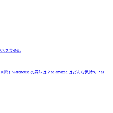
ジネス英会話
問）warehouse の意味は？be amazed はどんな気持ち？as