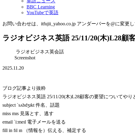
英語ニュース
BBC Learning
YouTubeで英語
お問い合わせは、itfujii_yahoo.co.jp アンダーバーを@に変更
ラジオビジネス英語 25/11/20(木)L
ラジオビジネス英会話
Screenshot
2025.11.20
ブログ記事より抜粋
ラジオビジネス英語 25/11/20(木)L28顧客の要望についてや
subject ˈsʌbdʒɪkt 件名、話題
miss mɪs 見落とす、逃す
email ˈiːmeɪl 電子メールを送る
fill in fɪl ɪn （情報を）伝える、補足する