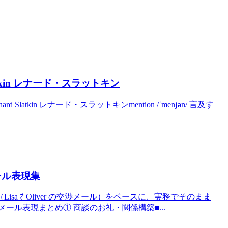
Slatkin レナード・スラットキン
d Slatkin レナード・スラットキンmention /ˈmenʃən/ 言及す
メール表現集
（Lisa ⇄ Oliver の交渉メール）をベースに、実務でそのまま
ール表現まとめ① 商談のお礼・関係構築■...