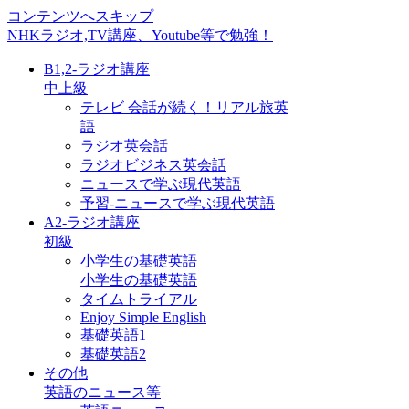
コンテンツへスキップ
NHKラジオ,TV講座、Youtube等で勉強！
B1,2-ラジオ講座
中上級
テレビ 会話が続く！リアル旅英
語
ラジオ英会話
ラジオビジネス英会話
ニュースで学ぶ現代英語
予習-ニュースで学ぶ現代英語
A2-ラジオ講座
初級
小学生の基礎英語
小学生の基礎英語
タイムトライアル
Enjoy Simple English
基礎英語1
基礎英語2
その他
英語のニュース等