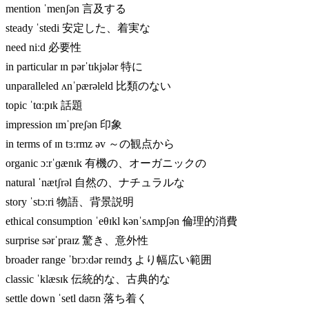
mention ˈmenʃən 言及する
steady ˈstedi 安定した、着実な
need niːd 必要性
in particular ɪn pərˈtɪkjələr 特に
unparalleled ʌnˈpærəleld 比類のない
topic ˈtɑːpɪk 話題
impression ɪmˈpreʃən 印象
in terms of ɪn tɜːrmz əv ～の観点から
organic ɔːrˈɡænɪk 有機の、オーガニックの
natural ˈnætʃrəl 自然の、ナチュラルな
story ˈstɔːri 物語、背景説明
ethical consumption ˈeθɪkl kənˈsʌmpʃən 倫理的消費
surprise sərˈpraɪz 驚き、意外性
broader range ˈbrɔːdər reɪndʒ より幅広い範囲
classic ˈklæsɪk 伝統的な、古典的な
settle down ˈsetl daʊn 落ち着く