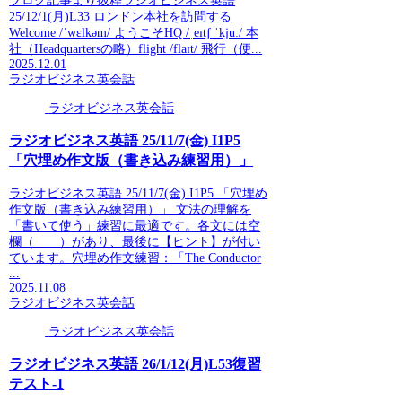
ブログ記事より抜粋ラジオビジネス英語
25/12/1(月)L33 ロンドン本社を訪問する
Welcome /ˈwɛlkəm/ ようこそHQ /ˌeɪtʃ ˈkjuː/ 本
社（Headquartersの略）flight /flaɪt/ 飛行（便...
2025.12.01
ラジオビジネス英会話
ラジオビジネス英会話
ラジオビジネス英語 25/11/7(金) I1P5
「穴埋め作文版（書き込み練習用）」
ラジオビジネス英語 25/11/7(金) I1P5 「穴埋め
作文版（書き込み練習用）」 文法の理解を
「書いて使う」練習に最適です。各文には空
欄（____）があり、最後に【ヒント】が付い
ています。穴埋め作文練習：「The Conductor
...
2025.11.08
ラジオビジネス英会話
ラジオビジネス英会話
ラジオビジネス英語 26/1/12(月)L53復習
テスト-1