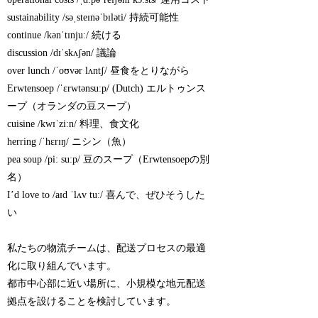
sustainability /səˌsteɪnəˈbɪləti/ 持続可能性
continue /kənˈtɪnjuː/ 続ける
discussion /dɪˈskʌʃən/ 議論
over lunch /ˈoʊvər lʌntʃ/ 昼食をとりながら
Erwtensoep /ˈɛrwtənsuːp/ (Dutch) エルトゥンス
ープ（オランダの豆スープ）
cuisine /kwɪˈziːn/ 料理、食文化
herring /ˈhɛrɪŋ/ ニシン（魚）
pea soup /piː suːp/ 豆のスープ（Erwtensoepの別
名）
I’d love to /aɪd ˈlʌv tuː/ 喜んで、ぜひそうした
い
私たちの物流チームは、配送プロセスの最適
化に取り組んでいます。
都市中心部に近い場所に、小規模な地元配送
拠点を設けることを検討しています。