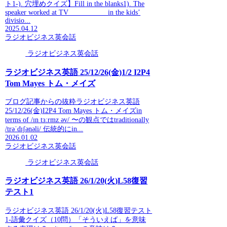
ト1-). 穴埋めクイズ】Fill in the blanks1). The
speaker worked at TV __________ in the kids’
divisio...
2025.04.12
ラジオビジネス英会話
ラジオビジネス英会話
ラジオビジネス英語 25/12/26(金)1/2 I2P4
Tom Mayes トム・メイズ
ブログ記事からの抜粋ラジオビジネス英語
25/12/26(金)I2P4 Tom Mayes トム・メイズin
terms of /ɪn tɜːrmz əv/ 〜の観点ではtraditionally
/trəˈdɪʃənəli/ 伝統的にin...
2026.01.02
ラジオビジネス英会話
ラジオビジネス英会話
ラジオビジネス英語 26/1/20(火)L58復習
テスト1
ラジオビジネス英語 26/1/20(火)L58復習テスト
1-語彙クイズ（10問）「そういえば」を意味