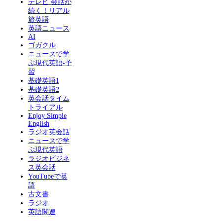
テレビ 会話が
続く！リアル
旅英語
英語ニュース
AI
ゴガクル
ニュースで学
ぶ現代英語-予
習
基礎英語1
基礎英語2
英会話タイム
トライアル
Enjoy Simple
English
ラジオ英会話
ニュースで学
ぶ現代英語
ラジオビジネ
ス英会話
YouTubeで英
語
古文書
ラジオ
英語関連