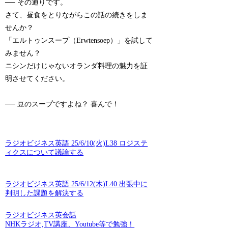
── その通りです。
さて、昼食をとりながらこの話の続きをしま
せんか？
「エルトゥンスープ（Erwtensoep）」を試して
みません？
ニシンだけじゃないオランダ料理の魅力を証
明させてください。
── 豆のスープですよね？ 喜んで！
ラジオビジネス英語 25/6/10(火)L38 ロジステ
ィクスについて議論する
ラジオビジネス英語 25/6/12(木)L40 出張中に
判明した課題を解決する
ラジオビジネス英会話
NHKラジオ,TV講座、Youtube等で勉強！