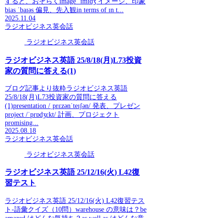
すると、おそらくimage ˈɪmɪdʒ イメージ、印象
bias ˈbaɪəs 偏見、先入観in terms of ɪn t...
2025.11.04
ラジオビジネス英会話
ラジオビジネス英会話
ラジオビジネス英語 25/8/18(月)L73投資
家の質問に答える(1)
ブログ記事より抜粋ラジオビジネス英語
25/8/18(月)L73投資家の質問に答える
(1)presentation /ˌprɛzənˈteɪʃən/ 発表、プレゼン
project /ˈprɒdʒɛkt/ 計画、プロジェクト
promising...
2025.08.18
ラジオビジネス英会話
ラジオビジネス英会話
ラジオビジネス英語 25/12/16(火) L42復
習テスト
ラジオビジネス英語 25/12/16(火) L42復習テス
ト-語彙クイズ（10問）warehouse の意味は？be