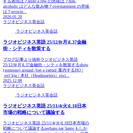
する表現は？quite a few の意味は？non-
alcoholic はどんな飲み物？overstatement の意味
は？growin...
2026.01.20
ラジオビジネス英会話
ラジオビジネス英会話
ラジオビジネス英語 25/12/8(月)L37金融
街・シティを散策する
ブログ記事より抜粋ラジオビジネス英語
25/12/8(月)L37金融街・シティを散策するshow
(someone) around /ʃoʊ əˈraʊnd/ 案内するHQ /
ˌeɪtʃˈkjuː/ 本社（Headquarters）exci...
2025.12.08
ラジオビジネス英会話
ラジオビジネス英会話
ラジオビジネス英語 25/11/4(火)L18日本
市場の戦略について議論する
ラジオビジネス英語 25/11/4(火)L18日本市場の
戦略について議論するperhaps pərˈhæps もしか