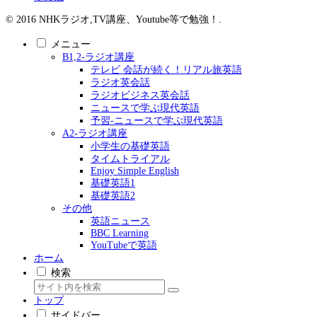
© 2016 NHKラジオ,TV講座、Youtube等で勉強！.
メニュー
B1,2-ラジオ講座
テレビ 会話が続く！リアル旅英語
ラジオ英会話
ラジオビジネス英会話
ニュースで学ぶ現代英語
予習-ニュースで学ぶ現代英語
A2-ラジオ講座
小学生の基礎英語
タイムトライアル
Enjoy Simple English
基礎英語1
基礎英語2
その他
英語ニュース
BBC Learning
YouTubeで英語
ホーム
検索
トップ
サイドバー