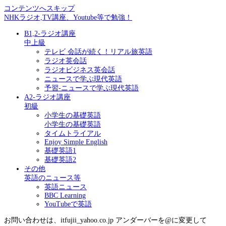
コンテンツへスキップ
NHKラジオ,TV講座、Youtube等で勉強！
B1,2-ラジオ講座
中上級
テレビ 会話が続く！リアル旅英語
ラジオ英会話
ラジオビジネス英会話
ニュースで学ぶ現代英語
予習-ニュースで学ぶ現代英語
A2-ラジオ講座
初級
小学生の基礎英語
小学生の基礎英語
タイムトライアル
Enjoy Simple English
基礎英語1
基礎英語2
その他
英語のニュース等
英語ニュース
BBC Learning
YouTubeで英語
お問い合わせは、itfujii_yahoo.co.jp アンダーバーを@に変更して