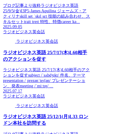
ブログ記事より抜粋ラジオビジネス英語
25/9/5(金)I3P5-James Aquilina ジェームズ・ア
クィリナskill set ˈskɪl sɛt 技能の組み合わせ、ス
キルセットtrait treɪt 特性、特徴career kə...
2025.09.05
ラジオビジネス英会話
ラジオビジネス英会話
ラジオビジネス英語 25/7/17(木)L60相手
のアクションを促す
ラジオビジネス英語 25/7/17(木)L60相手のアク
ションを促すsubject /ˈsʌbdʒɪkt/ 件名、テーマ
presentation /ˌprezənˈteɪʃən/ プレゼンテーショ
ン、発表meeting /ˈmiːtɪŋ/ ...
2025.07.17
ラジオビジネス英会話
ラジオビジネス英会話
ラジオビジネス英語 25/12/1(月)L33 ロン
ドン本社を訪問する