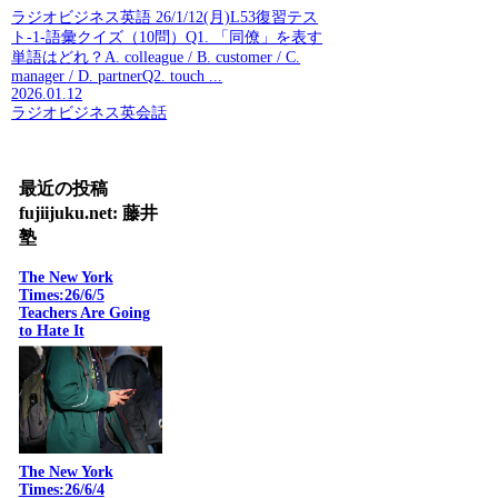
ラジオビジネス英語 26/1/12(月)L53復習テス
ト-1-語彙クイズ（10問）Q1. 「同僚」を表す
単語はどれ？A. colleague / B. customer / C.
manager / D. partnerQ2. touch ...
2026.01.12
ラジオビジネス英会話
最近の投稿
fujiijuku.net: 藤井
塾
The New York
Times:26/6/5
Teachers Are Going
to Hate It
The New York
Times:26/6/4