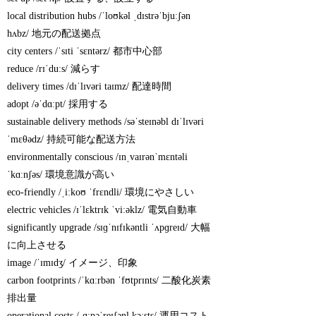
local distribution hubs /ˈloʊkəl ˌdɪstrəˈbjuːʃən
hʌbz/ 地元の配送拠点
city centers /ˈsɪti ˈsɛntərz/ 都市中心部
reduce /rɪˈduːs/ 減らす
delivery times /dɪˈlɪvəri taɪmz/ 配達時間
adopt /əˈdɑːpt/ 採用する
sustainable delivery methods /səˈsteɪnəbl dɪˈlɪvəri
ˈmɛθədz/ 持続可能な配送方法
environmentally conscious /ɪnˌvaɪrənˈmɛntəli
ˈkɑːnʃəs/ 環境意識が高い
eco-friendly /ˌiːkoʊ ˈfrɛndli/ 環境にやさしい
electric vehicles /ɪˈlɛktrɪk ˈviːəklz/ 電気自動車
significantly upgrade /sɪɡˈnɪfɪkəntli ˈʌpɡreɪd/ 大幅
に向上させる
image /ˈɪmɪdʒ/ イメージ、印象
carbon footprints /ˈkɑːrbən ˈfʊtprɪnts/ 二酸化炭素
排出量
operational costs /ˌɑːpəˈreɪʃənl kɔːsts/ 運用コスト