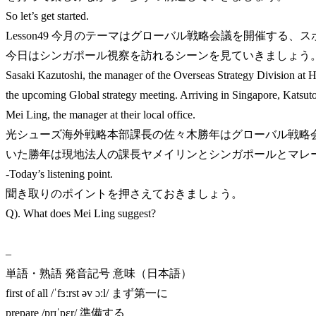
So let’s get started.
Lesson49 今月のテーマはグローバル戦略会議を開催する、
今日はシンガポール視察を訪れるシーンを見ていきましょう
Sasaki Kazutoshi, the manager of the Overseas Strategy Division at Hi
the upcoming Global strategy meeting. Arriving in Singapore, Katsut
Mei Ling, the manager at their local office.
光シューズ海外戦略本部課長の佐々木勝年はグローバル戦略
いた勝年は現地法人の課長ヤメイリンとシンガポールとマレ
-Today’s listening point.
聞き取りのポイントを押さえておきましょう。
Q). What does Mei Ling suggest?
–
単語・熟語 発音記号 意味（日本語）
first of all /ˈfɜːrst əv ɔːl/ まず第一に
prepare /prɪˈpɛr/ 準備する