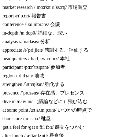
market research /ˈmɑːrkɪt rɪˈsɜːrtʃ/ 市場調査
report /rɪˈpɔːrt/ 報告書
conference /ˈkɑːnfərəns/ 会議
in-depth /ɪn dɛpθ/ 詳細な、深い
analysis /əˈnæləsɪs/ 分析
appreciate /əˈpriːʃieɪt/ 感謝する、評価する
headquarters /ˈhɛdˌkwɔːrtərz/ 本社
participant /pɑːrˈtɪsɪpənt/ 参加者
region /ˈriːdʒən/ 地域
strengthen /ˈstrɛŋθən/ 強化する
presence /ˈprɛzəns/ 存在感、プレゼンス
dive in /daɪv ɪn/ （議論などに）飛び込む
at some point /æt sʌm pɔɪnt/ いつかの時点で
shoe store /ʃuː stɔːr/ 靴屋
get a feel for /ɡɛt ə fiːl fɔːr/ 感覚をつかむ
after lunch /ˈæftər lʌntʃ/ 昼食後