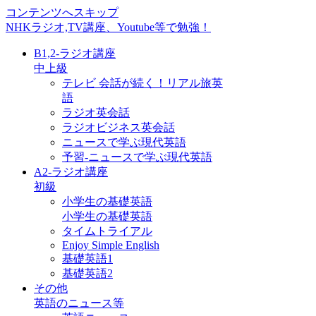
コンテンツへスキップ
NHKラジオ,TV講座、Youtube等で勉強！
B1,2-ラジオ講座
中上級
テレビ 会話が続く！リアル旅英
語
ラジオ英会話
ラジオビジネス英会話
ニュースで学ぶ現代英語
予習-ニュースで学ぶ現代英語
A2-ラジオ講座
初級
小学生の基礎英語
小学生の基礎英語
タイムトライアル
Enjoy Simple English
基礎英語1
基礎英語2
その他
英語のニュース等