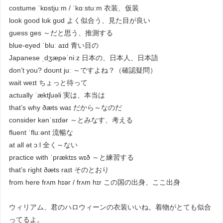
costume ˈkɒstjuːm / ˈkɑːstuːm 衣装、仮装
look good lʊk ɡʊd よく似合う、見た目が良い
guess ɡes ～だと思う、推測する
blue-eyed ˈbluː aɪd 青い目の
Japanese ˌdʒæpəˈniːz 日本の、日本人、日本語
don’t you? doʊnt juː ～ですよね？（確認疑問）
wait weɪt ちょっと待って
actually ˈæktʃuəli 実は、本当は
that’s why ðæts waɪ だから～なのだ
consider kənˈsɪdər ～とみなす、考える
fluent ˈfluːənt 流暢な
at all ət ɔːl 全く～ない
practice with ˈpræktɪs wɪð ～と練習する
that’s right ðæts raɪt そのとおり
from here frʌm hɪər / frʌm hɪr この国の出身、ここ出身
ウィリアム、君のハロウィーンの衣装いいね。着物がとても似合
ってるよ。