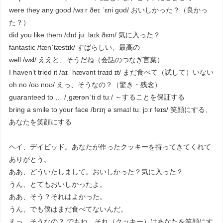
were they any good /wɜːr ðeɪ ˈɛni ɡʊd/ おいしかった？（良かっ
た？）
did you like them /dɪd juː laɪk ðɛm/ 気に入った？
fantastic /fænˈtæstɪk/ すばらしい、最高の
well /wɛl/ ええと、そうだね（会話のつなぎ言葉）
I haven’t tried it /aɪ ˈhævənt traɪd ɪt/ まだ食べて（試して）いない
oh no /oʊ noʊ/ えっ、そうなの？（驚き・残念）
guaranteed to … /ˌɡærənˈtiːd tuː/ ～することを保証する
bring a smile to your face /brɪŋ ə smaɪl tuː jɔːr feɪs/ 笑顔にする、
あなたを笑顔にする
ヘイ、デイビッド。あなたが作ったクッキーを持ってきてくれて
ありがとう。
ああ、どういたしまして。おいしかった？気に入った？
うん、とてもおいしかったよ。
ああ、そう？それはよかった。
うん、でも僕はまだ食べてないんだ。
えっ、そうなの？ でもね、それ（クッキー）はあなたを笑顔にす