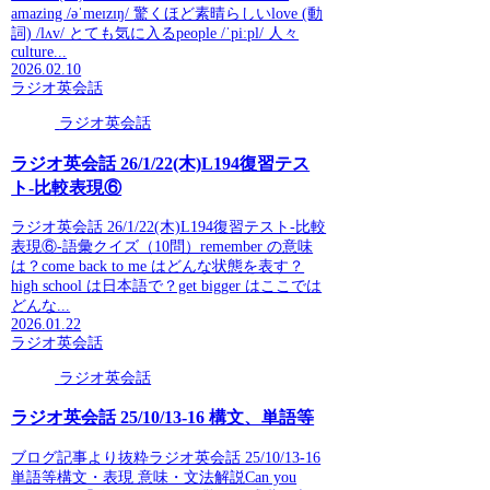
amazing /əˈmeɪzɪŋ/ 驚くほど素晴らしいlove (動
詞) /lʌv/ とても気に入るpeople /ˈpiːpl/ 人々
culture...
2026.02.10
ラジオ英会話
ラジオ英会話
ラジオ英会話 26/1/22(木)L194復習テス
ト-比較表現⑥
ラジオ英会話 26/1/22(木)L194復習テスト-比較
表現⑥-語彙クイズ（10問）remember の意味
は？come back to me はどんな状態を表す？
high school は日本語で？get bigger はここでは
どんな...
2026.01.22
ラジオ英会話
ラジオ英会話
ラジオ英会話 25/10/13-16 構文、単語等
ブログ記事より抜粋ラジオ英会話 25/10/13-16
単語等構文・表現 意味・文法解説Can you