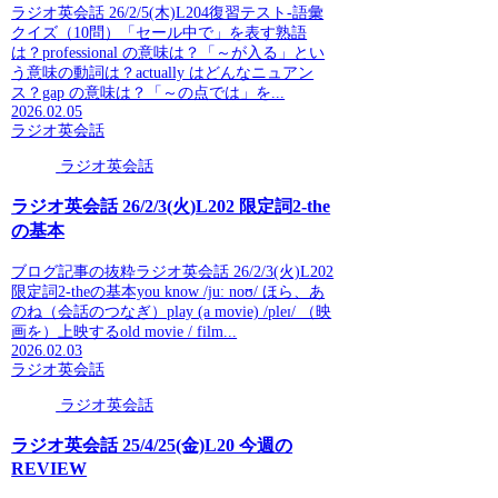
ラジオ英会話 26/2/5(木)L204復習テスト-語彙
クイズ（10問）「セール中で」を表す熟語
は？professional の意味は？「～が入る」とい
う意味の動詞は？actually はどんなニュアン
ス？gap の意味は？「～の点では」を...
2026.02.05
ラジオ英会話
ラジオ英会話
ラジオ英会話 26/2/3(火)L202 限定詞2-the
の基本
ブログ記事の抜粋ラジオ英会話 26/2/3(火)L202
限定詞2-theの基本you know /juː noʊ/ ほら、あ
のね（会話のつなぎ）play (a movie) /pleɪ/ （映
画を）上映するold movie / film...
2026.02.03
ラジオ英会話
ラジオ英会話
ラジオ英会話 25/4/25(金)L20 今週の
REVIEW