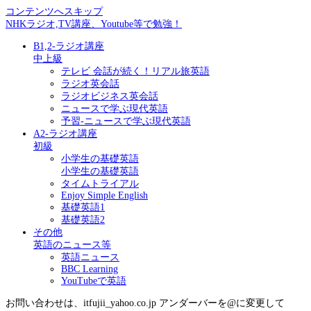
コンテンツへスキップ
NHKラジオ,TV講座、Youtube等で勉強！
B1,2-ラジオ講座
中上級
テレビ 会話が続く！リアル旅英語
ラジオ英会話
ラジオビジネス英会話
ニュースで学ぶ現代英語
予習-ニュースで学ぶ現代英語
A2-ラジオ講座
初級
小学生の基礎英語
小学生の基礎英語
タイムトライアル
Enjoy Simple English
基礎英語1
基礎英語2
その他
英語のニュース等
英語ニュース
BBC Learning
YouTubeで英語
お問い合わせは、itfujii_yahoo.co.jp アンダーバーを@に変更して