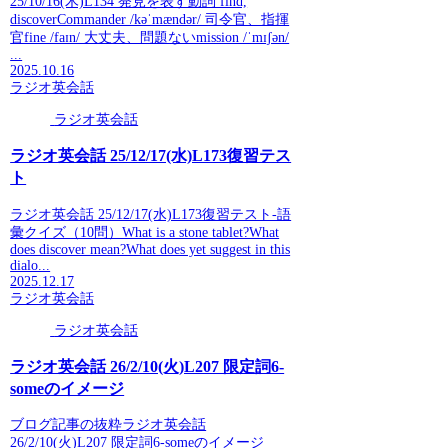
25/10/16(木)L134 発見を表す動詞 find,
discoverCommander /kəˈmændər/ 司令官、指揮
官fine /faɪn/ 大丈夫、問題ないmission /ˈmɪʃən/
...
2025.10.16
ラジオ英会話
ラジオ英会話
ラジオ英会話 25/12/17(水)L173復習テス
ト
ラジオ英会話 25/12/17(水)L173復習テスト-語
彙クイズ（10問）What is a stone tablet?What
does discover mean?What does yet suggest in this
dialo...
2025.12.17
ラジオ英会話
ラジオ英会話
ラジオ英会話 26/2/10(火)L207 限定詞6-
someのイメージ
ブログ記事の抜粋ラジオ英会話
26/2/10(火)L207 限定詞6-someのイメージ