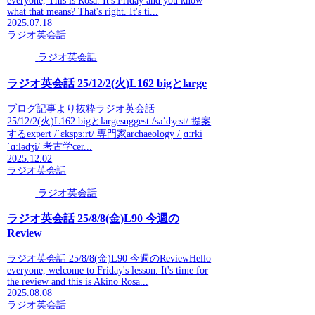
everyone, This is Rosa. It's Friday and you know
what that means? That's right. It's ti...
2025.07.18
ラジオ英会話
ラジオ英会話
ラジオ英会話 25/12/2(火)L162 bigとlarge
ブログ記事より抜粋ラジオ英会話
25/12/2(火)L162 bigとlargesuggest /səˈdʒɛst/ 提案
するexpert /ˈɛkspɜːrt/ 専門家archaeology /ˌɑːrki
ˈɑːlədʒi/ 考古学cer...
2025.12.02
ラジオ英会話
ラジオ英会話
ラジオ英会話 25/8/8(金)L90 今週の
Review
ラジオ英会話 25/8/8(金)L90 今週のReviewHello
everyone, welcome to Friday's lesson. It's time for
the review and this is Akino Rosa...
2025.08.08
ラジオ英会話