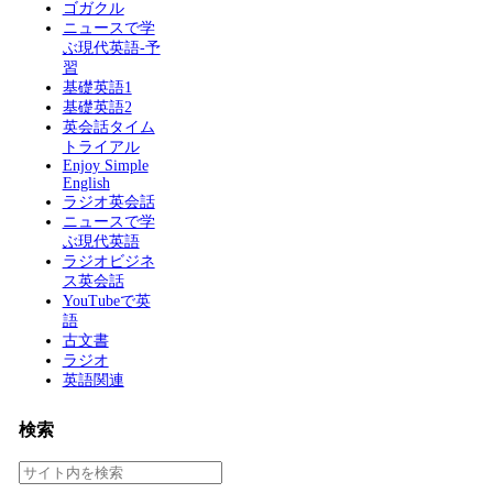
ゴガクル
ニュースで学
ぶ現代英語-予
習
基礎英語1
基礎英語2
英会話タイム
トライアル
Enjoy Simple
English
ラジオ英会話
ニュースで学
ぶ現代英語
ラジオビジネ
ス英会話
YouTubeで英
語
古文書
ラジオ
英語関連
検索