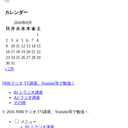
カレンダー
2026年8月
日
月
火
水
木
金
土
1
2
3
4
5
6
7
8
9
10
11
12
13
14
15
16
17
18
19
20
21
22
23
24
25
26
27
28
29
30
31
« 2月
NHKラジオ,TV講座、Youtube等で勉強！
B1,2-ラジオ講座
A2-ラジオ講座
その他
© 2016 NHKラジオ,TV講座、Youtube等で勉強！.
メニュー
B1,2-ラジオ講座