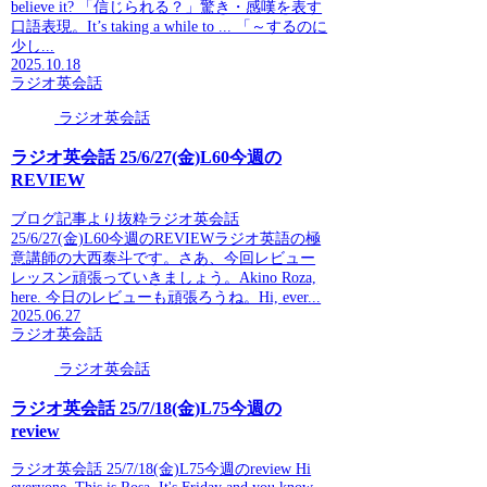
believe it? 「信じられる？」驚き・感嘆を表す
口語表現。It’s taking a while to ... 「～するのに
少し...
2025.10.18
ラジオ英会話
ラジオ英会話
ラジオ英会話 25/6/27(金)L60今週の
REVIEW
ブログ記事より抜粋ラジオ英会話
25/6/27(金)L60今週のREVIEWラジオ英語の極
意講師の大西泰斗です。さあ、今回レビュー
レッスン頑張っていきましょう。Akino Roza,
here. 今日のレビューも頑張ろうね。Hi, ever...
2025.06.27
ラジオ英会話
ラジオ英会話
ラジオ英会話 25/7/18(金)L75今週の
review
ラジオ英会話 25/7/18(金)L75今週のreview Hi