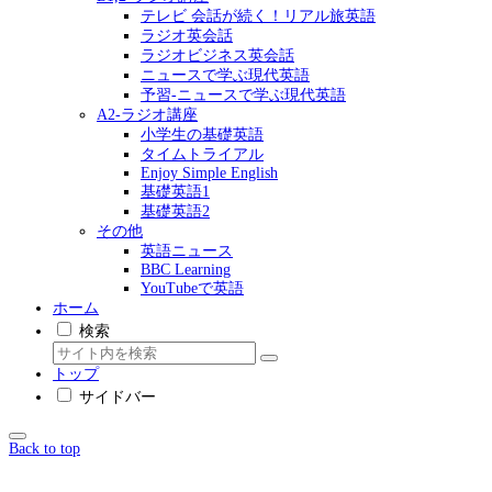
テレビ 会話が続く！リアル旅英語
ラジオ英会話
ラジオビジネス英会話
ニュースで学ぶ現代英語
予習-ニュースで学ぶ現代英語
A2-ラジオ講座
小学生の基礎英語
タイムトライアル
Enjoy Simple English
基礎英語1
基礎英語2
その他
英語ニュース
BBC Learning
YouTubeで英語
ホーム
検索
トップ
サイドバー
Back to top