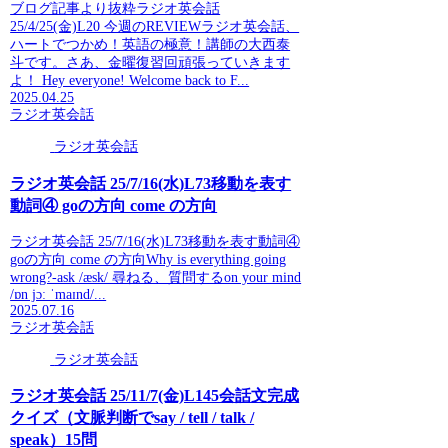
ブログ記事より抜粋ラジオ英会話
25/4/25(金)L20 今週のREVIEWラジオ英会話、
ハートでつかめ！英語の極意！講師の大西泰
斗です。さあ、金曜復習回頑張っていきます
よ！ Hey everyone! Welcome back to F...
2025.04.25
ラジオ英会話
ラジオ英会話
ラジオ英会話 25/7/16(水)L73移動を表す
動詞④ goの方向 come の方向
ラジオ英会話 25/7/16(水)L73移動を表す動詞④
goの方向 come の方向Why is everything going
wrong?-ask /æsk/ 尋ねる、質問するon your mind
/ɒn jɔː ˈmaɪnd/...
2025.07.16
ラジオ英会話
ラジオ英会話
ラジオ英会話 25/11/7(金)L145会話文完成
クイズ（文脈判断でsay / tell / talk /
speak）15問