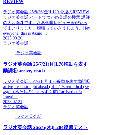
REVIEW
ラジオ英会話 25/9/26(金)L120 今週のREVIEW
ラジオ英会話 ハートでつかめ英語の極意 講師
の大西泰斗です。さあ金曜レビュー会がやっ
てまいりました。頑張っていきましょう。Hey
everyone, this is Akino ...
2025.09.26
ラジオ英会話
ラジオ英会話
ラジオ英会話 25/7/21(月)L76移動を表す
動詞⑥ arrive, reach
ラジオ英会話 25/7/21(月)L76移動を表す動詞⑥
arrive, reachstraight ahead (of us) /streɪt əˈhɛd (ʌv
ʌs)/ （私たちの）まっすぐ前にarrived at /ə
ˈraɪvd ...
2025.07.21
ラジオ英会話
ラジオ英会話
ラジオ英会話 26/2/5(木)L204復習テスト