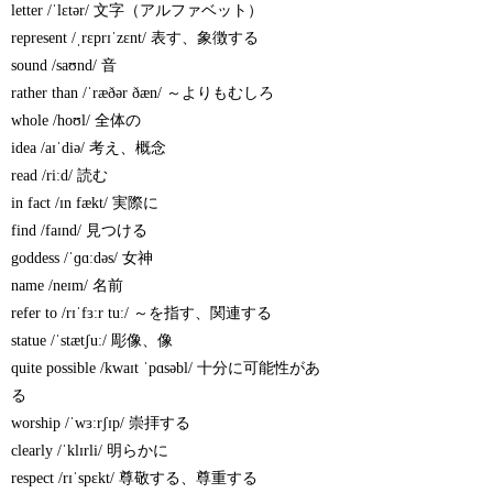
letter /ˈlɛtər/ 文字（アルファベット）
represent /ˌrɛprɪˈzɛnt/ 表す、象徴する
sound /saʊnd/ 音
rather than /ˈræðər ðæn/ ～よりもむしろ
whole /hoʊl/ 全体の
idea /aɪˈdiə/ 考え、概念
read /riːd/ 読む
in fact /ɪn fækt/ 実際に
find /faɪnd/ 見つける
goddess /ˈɡɑːdəs/ 女神
name /neɪm/ 名前
refer to /rɪˈfɜːr tuː/ ～を指す、関連する
statue /ˈstætʃuː/ 彫像、像
quite possible /kwaɪt ˈpɑsəbl/ 十分に可能性があ
る
worship /ˈwɜːrʃɪp/ 崇拝する
clearly /ˈklɪrli/ 明らかに
respect /rɪˈspɛkt/ 尊敬する、尊重する