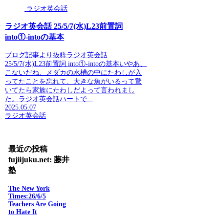
ラジオ英会話
ラジオ英会話 25/5/7(水)L23前置詞
into①-intoの基本
ブログ記事より抜粋ラジオ英会話
25/5/7(水)L23前置詞 into①-intoの基本いやあ、
こないだね、メダカの水槽の中にたわしが入
ってたことを忘れて、大きな魚がいるって驚
いてたら家族にたわしだよって言われまし
た。ラジオ英会話ハートで...
2025.05.07
ラジオ英会話
最近の投稿
fujiijuku.net: 藤井
塾
The New York
Times:26/6/5
Teachers Are Going
to Hate It