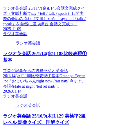
ラジオ英会話 25/11/7(金)L145会話文完成クイ
ズ（文脈判断でsay / tell / talk / speak）15問実
際の会話の流れ（文脈）から「say / tell / talk /
speak」を自然に選ぶ練習 会話文完成ク...
2025.11.09
ラジオ英会話
ラジオ英会話
ラジオ英会話 26/1/14(水)L188比較表現①
基本
ブログ記事からの抜粋ラジオ英会話
26/1/14(水)L188比較表現①基本Grandpa /ˈɡræn
ˌpɑː/ おじいちゃんright now /raɪt naʊ/ 今すぐ、
今現在late at night /leɪt æt naɪt/...
2026.01.14
ラジオ英会話
ラジオ英会話
ラジオ英会話 25/10/9(木)L129 英検準2級
レベル 語彙クイズ、理解クイズ